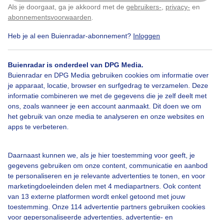
Als je doorgaat, ga je akkoord met de
gebruikers-
,
privacy-
en
Klik
hier
om dit aan te passen
abonnementsvoorwaarden
.
Heb je al een Buienradar-abonnement?
Inloggen
Bekijk slideshow
Buienradar is onderdeel van DPG Media.
Buienradar en DPG Media gebruiken cookies om informatie over
je apparaat, locatie, browser en surfgedrag te verzamelen. Deze
informatie combineren we met de gegevens die je zelf deelt met
ons, zoals wanneer je een account aanmaakt. Dit doen we om
Een moment geduld aub...
het gebruik van onze media te analyseren en onze websites en
apps te verbeteren.
Daarnaast kunnen we, als je hier toestemming voor geeft, je
gegevens gebruiken om onze content, communicatie en aanbod
te personaliseren en je relevante advertenties te tonen, en voor
Over Buienradar
marketingdoeleinden delen met 4 mediapartners. Ook content
van 13 externe platformen wordt enkel getoond met jouw
toestemming. Onze 114 advertentie partners gebruiken cookies
Bedrijfsgegevens
voor gepersonaliseerde advertenties, advertentie- en