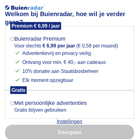
Welkom bij Buienradar, hoe wil je verder
gaan?
Premium € 6,99 / jaar
Mogen we je locatie gebruiken voor het
Vallende kastanjes en zon
weer?
Buienradar Premium
Voor slechts
€ 6,99 per jaar
(€ 0,58 per maand)
Advertentievrij en privacy veilig
Ontvang voor min. € 40,- aan cadeaus
Indien je hier nog geen akkoord op hebt gegeven,
verschijnt er zo een pop-up uit je browser waarin
10% donatie aan Staatsbosbeheer
deze toestemming gevraagd wordt.
Elk moment opzegbaar
Gratis
Is goed, toon de popup
Met persoonlijke advertenties
Gratis blijven gebruiken
Instellingen
Nu niet, misschien later
Door: Burry van den Brink
Gemaakt: 12-09-2025, 23x bekeken
Doorgaan
Gebruik je Safari en wil je niet elke dag deze pop-up zien?