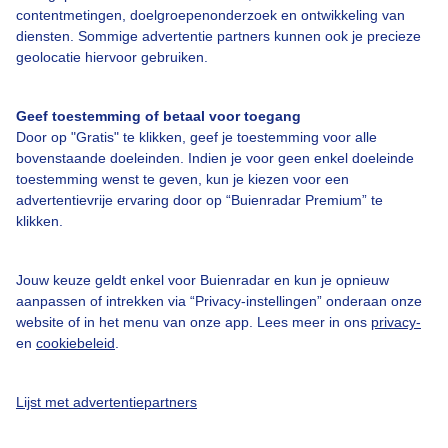
contentmetingen, doelgroepenonderzoek en ontwikkeling van
Veelgestelde vragen
diensten. Sommige advertentie partners kunnen ook je precieze
Contact
geolocatie hiervoor gebruiken.
Toegankelijkheid
Geef toestemming of betaal voor toegang
Gebruikersvoorwaarden
Door op "Gratis" te klikken, geef je toestemming voor alle
Adverteren
bovenstaande doeleinden. Indien je voor geen enkel doeleinde
toestemming wenst te geven, kun je kiezen voor een
Buienradar Team
advertentievrije ervaring door op “Buienradar Premium” te
klikken.
Privacy beleid
Cookie beleid
Jouw keuze geldt enkel voor Buienradar en kun je opnieuw
Privacy instellingen
aanpassen of intrekken via “Privacy-instellingen” onderaan onze
website of in het menu van onze app. Lees meer in ons
privacy-
Gratis weerdata
en
cookiebeleid
.
@BuienradarNL
Lijst met advertentiepartners
Buienradar
Buienradar