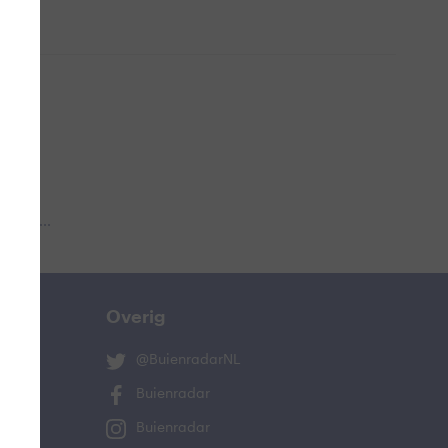
 aub...
Overig
@BuienradarNL
Buienradar
Buienradar