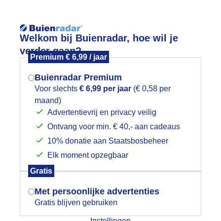
Reisinforma
Welkom bij Buienradar, hoe wil je
verder gaan?
Premium € 6,99 / jaar
Buienradar Premium
Voor slechts
€ 6,99 per jaar
(€ 0,58 per
wijd
Foto en video
Weerzine
maand)
Mogen we je locatie gebruiken voor
Advertentievrij en privacy veilig
het weer?
Zoeken in 
Ontvang voor min. € 40,- aan cadeaus
10% donatie aan Staatsbosbeheer
onsopkomst
Elk moment opzegbaar
Indien je hier nog geen akkoord op hebt
Gratis
gegeven, verschijnt er zo een pop-up uit
nsopkomst blauw wolken 13 gr bij de weel
je browser waarin deze toestemming
Met persoonlijke advertenties
gevraagd wordt.
r: Piet Grim
Gemaakt: 12-09-2025, 19x bekeken
Gratis blijven gebruiken
Instellingen