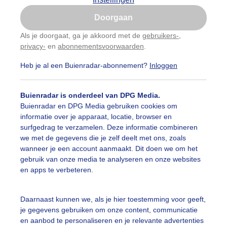
Is goed, toon de popup
olken
Zonsopkomst
Doorgaan
Nu niet, misschien later
Als je doorgaat, ga je akkoord met de
gebruikers-
,
ekijk slideshow
privacy-
en
abonnementsvoorwaarden
.
Gebruik je Safari en wil je niet elke dag deze pop-up
zien?
Heb je al een Buienradar-abonnement?
Inloggen
Klik
hier
om dit aan te passen
Buienradar is onderdeel van DPG Media.
Buienradar en DPG Media gebruiken cookies om
Een moment geduld
informatie over je apparaat, locatie, browser en
surfgedrag te verzamelen. Deze informatie combineren
we met de gegevens die je zelf deelt met ons, zoals
wanneer je een account aanmaakt. Dit doen we om het
gebruik van onze media te analyseren en onze websites
uienradar
Mijn weer
en apps te verbeteren.
fsgegevens
De Bilt
Daarnaast kunnen we, als je hier toestemming voor geeft,
stelde vragen
je gegevens gebruiken om onze content, communicatie
t
en aanbod te personaliseren en je relevante advertenties