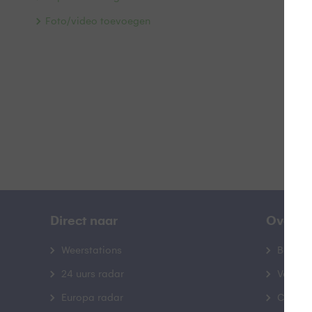
W
Foto/video toevoegen
B
Direct naar
Over B
Weerstations
Bedrij
24 uurs radar
Veelge
Europa radar
Contac