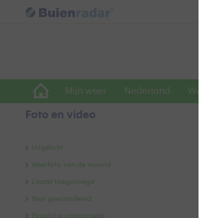
Mijn weer
Nederland
Wereld
Foto en video
z
Uitgelicht
Weerfoto van de maand
zo
Laatst toegevoegd
Doo
Best gewaardeerd
Populaire categorieën