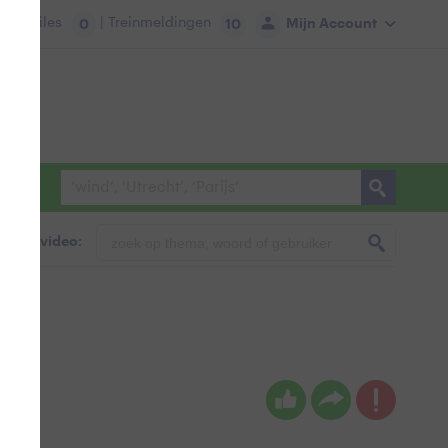
tie:
Files
| Treinmeldingen
Mijn Account
0
10
foto & video: