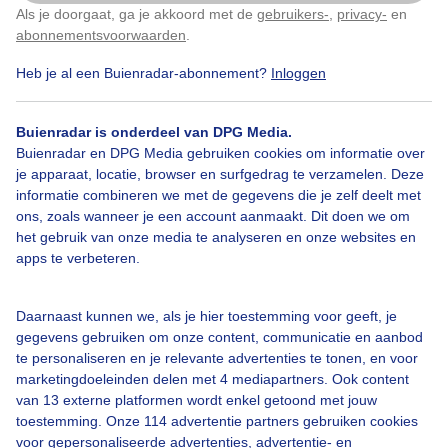
Als je doorgaat, ga je akkoord met de
gebruikers-
,
privacy-
en
Klik
hier
om dit aan te passen
Zonsondergang
abonnementsvoorwaarden
.
Heb je al een Buienradar-abonnement?
Inloggen
Bekijk slideshow
Buienradar is onderdeel van DPG Media.
Buienradar en DPG Media gebruiken cookies om informatie over
je apparaat, locatie, browser en surfgedrag te verzamelen. Deze
informatie combineren we met de gegevens die je zelf deelt met
ons, zoals wanneer je een account aanmaakt. Dit doen we om
het gebruik van onze media te analyseren en onze websites en
Een moment geduld aub...
apps te verbeteren.
Daarnaast kunnen we, als je hier toestemming voor geeft, je
gegevens gebruiken om onze content, communicatie en aanbod
te personaliseren en je relevante advertenties te tonen, en voor
marketingdoeleinden delen met 4 mediapartners. Ook content
Over Buienradar
van 13 externe platformen wordt enkel getoond met jouw
toestemming. Onze 114 advertentie partners gebruiken cookies
voor gepersonaliseerde advertenties, advertentie- en