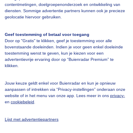
Bedrijfsgegevens
contentmetingen, doelgroepenonderzoek en ontwikkeling van
diensten. Sommige advertentie partners kunnen ook je precieze
Veelgestelde vragen
geolocatie hiervoor gebruiken.
Contact
Toegankelijkheid
Geef toestemming of betaal voor toegang
Door op "Gratis" te klikken, geef je toestemming voor alle
Gebruikersvoorwaarden
bovenstaande doeleinden. Indien je voor geen enkel doeleinde
Adverteren
toestemming wenst te geven, kun je kiezen voor een
advertentievrije ervaring door op “Buienradar Premium” te
Buienradar Team
klikken.
Privacy beleid
Cookie beleid
Jouw keuze geldt enkel voor Buienradar en kun je opnieuw
aanpassen of intrekken via “Privacy-instellingen” onderaan onze
Privacy instellingen
website of in het menu van onze app. Lees meer in ons
privacy-
en
cookiebeleid
.
Gratis weerdata
@BuienradarNL
Lijst met advertentiepartners
Buienradar