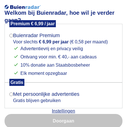
Welkom bij Buienradar, hoe wil je verder
gaan?
Premium € 6,99 / jaar
Mogen we je locatie gebruiken voor het
Zonsondergang
weer?
Buienradar Premium
Voor slechts
€ 6,99 per jaar
(€ 0,58 per maand)
Advertentievrij en privacy veilig
Ontvang voor min. € 40,- aan cadeaus
Indien je hier nog geen akkoord op hebt gegeven,
verschijnt er zo een pop-up uit je browser waarin
10% donatie aan Staatsbosbeheer
deze toestemming gevraagd wordt.
Elk moment opzegbaar
Gratis
Is goed, toon de popup
Mooie zonsondergang
Met persoonlijke advertenties
Gratis blijven gebruiken
Door: Claudia
Gemaakt: 11-09-2025, 77x bekeken
Instellingen
Nu niet, misschien later
Doorgaan
Gebruik je Safari en wil je niet elke dag deze pop-up zien?