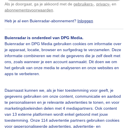
Als je doorgaat, ga je akkoord met de
gebruikers-
,
privacy-
en
Klik
hier
om dit aan te passen
abonnementsvoorwaarden
.
Heb je al een Buienradar-abonnement?
Inloggen
Zon
Regen
Wolken
Buienradar is onderdeel van DPG Media.
Buienradar en DPG Media gebruiken cookies om informatie over
Bekijk slideshow
je apparaat, locatie, browser en surfgedrag te verzamelen. Deze
informatie combineren we met de gegevens die je zelf deelt met
ons, zoals wanneer je een account aanmaakt. Dit doen we om
het gebruik van onze media te analyseren en onze websites en
apps te verbeteren.
Een moment geduld aub...
Daarnaast kunnen we, als je hier toestemming voor geeft, je
gegevens gebruiken om onze content, communicatie en aanbod
te personaliseren en je relevante advertenties te tonen, en voor
marketingdoeleinden delen met 4 mediapartners. Ook content
van 13 externe platformen wordt enkel getoond met jouw
toestemming. Onze 114 advertentie partners gebruiken cookies
voor gepersonaliseerde advertenties, advertentie- en
Over Buienradar