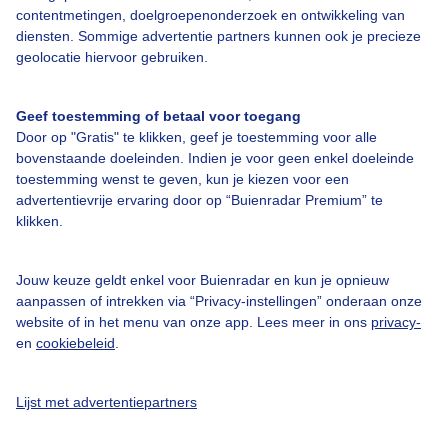
contentmetingen, doelgroepenonderzoek en ontwikkeling van
diensten. Sommige advertentie partners kunnen ook je precieze
Bedrijfsgegevens
geolocatie hiervoor gebruiken.
Veelgestelde vragen
Geef toestemming of betaal voor toegang
Contact
Door op "Gratis" te klikken, geef je toestemming voor alle
Toegankelijkheid
bovenstaande doeleinden. Indien je voor geen enkel doeleinde
toestemming wenst te geven, kun je kiezen voor een
Gebruikersvoorwaarden
advertentievrije ervaring door op “Buienradar Premium” te
klikken.
Adverteren
Buienradar Team
Jouw keuze geldt enkel voor Buienradar en kun je opnieuw
Privacy beleid
aanpassen of intrekken via “Privacy-instellingen” onderaan onze
website of in het menu van onze app. Lees meer in ons
privacy-
Cookie beleid
en
cookiebeleid
.
Privacy instellingen
Gratis weerdata
Lijst met advertentiepartners
@BuienradarNL