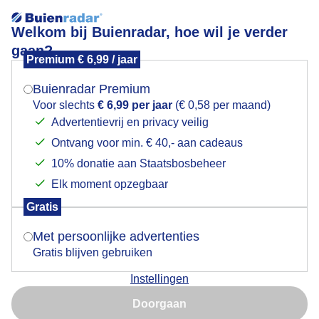
Welkom bij Buienradar, hoe wil je verder
gaan?
Premium € 6,99 / jaar
Mogen we je locatie gebruiken voor het
Zon regenboog!
weer?
Buienradar Premium
Voor slechts
€ 6,99 per jaar
(€ 0,58 per maand)
Advertentievrij en privacy veilig
Ontvang voor min. € 40,- aan cadeaus
Indien je hier nog geen akkoord op hebt gegeven,
verschijnt er zo een pop-up uit je browser waarin
10% donatie aan Staatsbosbeheer
deze toestemming gevraagd wordt.
Elk moment opzegbaar
Gratis
Is goed, toon de popup
Met persoonlijke advertenties
Gratis blijven gebruiken
Weerfoto!
Instellingen
Nu niet, misschien later
Door: Nely V Frankenhuijzen
Gemaakt: 11-09-2025, 47x bekeken
Doorgaan
Gebruik je Safari en wil je niet elke dag deze pop-up zien?