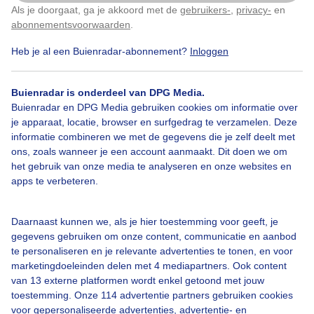
Als je doorgaat, ga je akkoord met de
gebruikers-
,
privacy-
en
Klik
hier
om dit aan te passen
Door: Willem van Nunen
Gemaakt: 11-09-2025, 24x bekeken
abonnementsvoorwaarden
.
Heb je al een Buienradar-abonnement?
Inloggen
Buienradar is onderdeel van DPG Media.
Buienradar en DPG Media gebruiken cookies om informatie over
Bekijk slideshow
je apparaat, locatie, browser en surfgedrag te verzamelen. Deze
informatie combineren we met de gegevens die je zelf deelt met
ons, zoals wanneer je een account aanmaakt. Dit doen we om
het gebruik van onze media te analyseren en onze websites en
apps te verbeteren.
Een moment geduld aub...
Daarnaast kunnen we, als je hier toestemming voor geeft, je
gegevens gebruiken om onze content, communicatie en aanbod
te personaliseren en je relevante advertenties te tonen, en voor
marketingdoeleinden delen met 4 mediapartners. Ook content
van 13 externe platformen wordt enkel getoond met jouw
toestemming. Onze 114 advertentie partners gebruiken cookies
voor gepersonaliseerde advertenties, advertentie- en