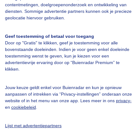
Over Buienradar
contentmetingen, doelgroepenonderzoek en ontwikkeling van
diensten. Sommige advertentie partners kunnen ook je precieze
geolocatie hiervoor gebruiken.
Bedrijfsgegevens
Veelgestelde vragen
Geef toestemming of betaal voor toegang
Contact
Door op "Gratis" te klikken, geef je toestemming voor alle
bovenstaande doeleinden. Indien je voor geen enkel doeleinde
Toegankelijkheid
toestemming wenst te geven, kun je kiezen voor een
advertentievrije ervaring door op “Buienradar Premium” te
Gebruikersvoorwaarden
klikken.
Adverteren
Buienradar Team
Jouw keuze geldt enkel voor Buienradar en kun je opnieuw
aanpassen of intrekken via “Privacy-instellingen” onderaan onze
Privacy beleid
website of in het menu van onze app. Lees meer in ons
privacy-
Cookie beleid
en
cookiebeleid
.
Privacy instellingen
Lijst met advertentiepartners
Gratis weerdata