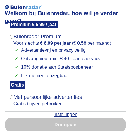
Welkom bij Buienradar, hoe wil je verder
gaan?
Premium € 6,99 / jaar
Mogen we je locatie gebruiken voor het
Dreigende luchten en zon vanmiddag in Stiphout.
weer?
Buienradar Premium
Voor slechts
€ 6,99 per jaar
(€ 0,58 per maand)
Advertentievrij en privacy veilig
Ontvang voor min. € 40,- aan cadeaus
Indien je hier nog geen akkoord op hebt gegeven,
verschijnt er zo een pop-up uit je browser waarin
10% donatie aan Staatsbosbeheer
deze toestemming gevraagd wordt.
Elk moment opzegbaar
Gratis
Is goed, toon de popup
Met persoonlijke advertenties
Gratis blijven gebruiken
Instellingen
Nu niet, misschien later
Doorgaan
Gebruik je Safari en wil je niet elke dag deze pop-up zien?