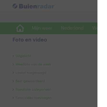
Mijn weer
Nederland
Wereld
Foto en video
B
Uitgelicht
Weerfoto van de week
Laatst toegevoegd
Best gewaardeerd
Populaire categorieën
Foto/video toevoegen