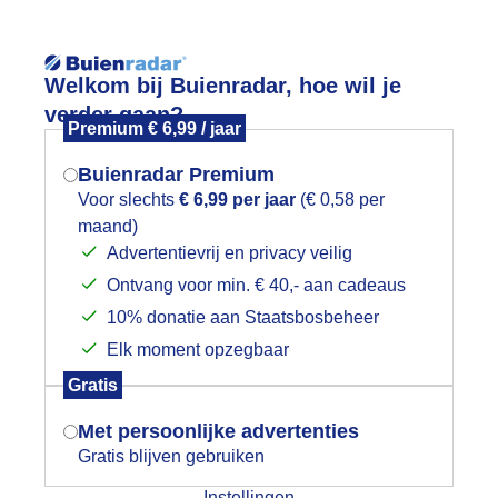
Reisinforma
Lees meer.
Welkom bij Buienradar, hoe wil je
verder gaan?
Premium € 6,99 / jaar
wijd
Foto en video
Weerzine
Buienradar Premium
Zoeken in 
Voor slechts
€ 6,99 per jaar
(€ 0,58 per
maand)
Mogen we je locatie gebruiken voor
uien
Advertentievrij en privacy veilig
het weer?
Ontvang voor min. € 40,- aan cadeaus
10% donatie aan Staatsbosbeheer
Elk moment opzegbaar
Indien je hier nog geen akkoord op hebt
Gratis
gegeven, verschijnt er zo een pop-up uit
je browser waarin deze toestemming
Met persoonlijke advertenties
gevraagd wordt.
Gratis blijven gebruiken
Instellingen