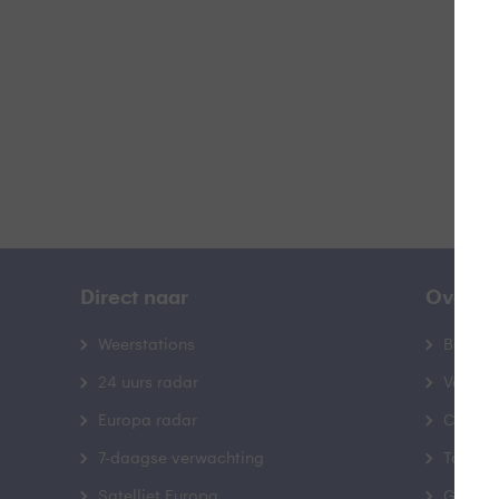
B
Direct naar
Over B
Weerstations
Bedrij
24 uurs radar
Veelge
Europa radar
Contac
7-daagse verwachting
Toegank
Satelliet Europa
Gebrui