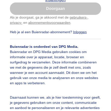
Is goed, toon de popup
Doorgaan
Nu niet, misschien later
Als je doorgaat, ga je akkoord met de
gebruikers-
,
privacy-
en
abonnementsvoorwaarden
.
Gebruik je Safari en wil je niet elke dag deze pop-up
zien?
Heb je al een Buienradar-abonnement?
Inloggen
Klik
hier
om dit aan te passen
Buienradar is onderdeel van DPG Media.
Buienradar en DPG Media gebruiken cookies om
informatie over je apparaat, locatie, browser en
surfgedrag te verzamelen. Deze informatie combineren
we met de gegevens die je zelf deelt met ons, zoals
wanneer je een account aanmaakt. Dit doen we om het
gebruik van onze media te analyseren en onze websites
ien vanmiddag
en apps te verbeteren.
r: Ton Wesselius
Gemaakt: 11-09-2025, 34x bekeken
Daarnaast kunnen we, als je hier toestemming voor geeft,
uien
Herfst
Wind
je gegevens gebruiken om onze content, communicatie
en aanbod te personaliseren en je relevante advertenties