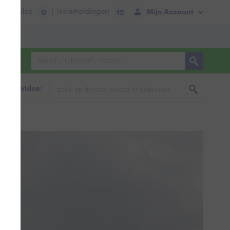
tie:
Files
| Treinmeldingen
Mijn Account
0
12
foto & video: