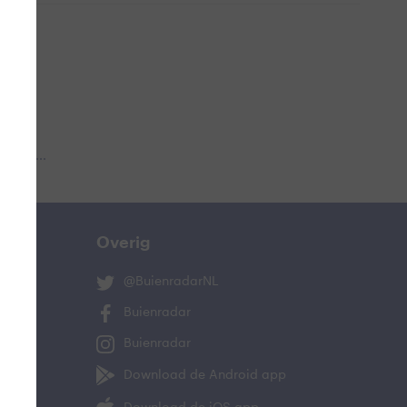
 aub...
Overig
@BuienradarNL
Buienradar
Buienradar
Download de Android app