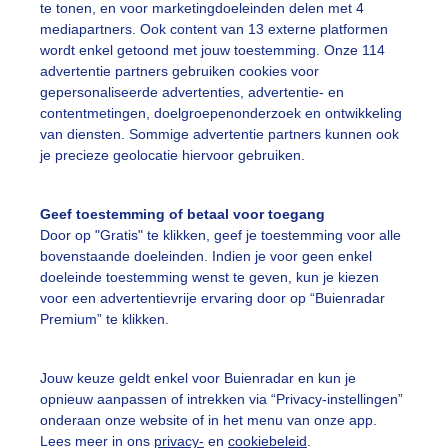
te tonen, en voor marketingdoeleinden delen met 4
mediapartners. Ook content van 13 externe platformen
ekijk slideshow
wordt enkel getoond met jouw toestemming. Onze 114
advertentie partners gebruiken cookies voor
gepersonaliseerde advertenties, advertentie- en
contentmetingen, doelgroepenonderzoek en ontwikkeling
van diensten. Sommige advertentie partners kunnen ook
je precieze geolocatie hiervoor gebruiken.
Een moment geduld
Geef toestemming of betaal voor toegang
Door op "Gratis" te klikken, geef je toestemming voor alle
bovenstaande doeleinden. Indien je voor geen enkel
uienradar
Mijn weer
doeleinde toestemming wenst te geven, kun je kiezen
voor een advertentievrije ervaring door op “Buienradar
fsgegevens
De Bilt
Premium” te klikken.
stelde vragen
Jouw keuze geldt enkel voor Buienradar en kun je
t
opnieuw aanpassen of intrekken via “Privacy-instellingen”
elijkheid
onderaan onze website of in het menu van onze app.
Lees meer in ons
privacy-
en
cookiebeleid
.
kersvoorwaarden