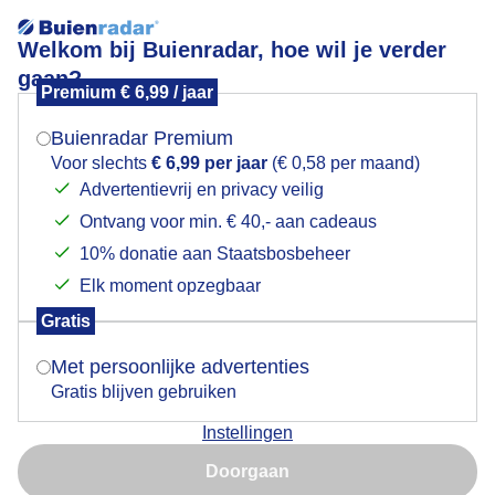
Welkom bij Buienradar, hoe wil je verder
gaan?
Premium € 6,99 / jaar
Mogen we je locatie gebruiken voor het
Bui in aantocht.
weer?
Buienradar Premium
Voor slechts
€ 6,99 per jaar
(€ 0,58 per maand)
Advertentievrij en privacy veilig
Ontvang voor min. € 40,- aan cadeaus
Indien je hier nog geen akkoord op hebt gegeven,
verschijnt er zo een pop-up uit je browser waarin
10% donatie aan Staatsbosbeheer
deze toestemming gevraagd wordt.
Elk moment opzegbaar
Gratis
Is goed, toon de popup
Met persoonlijke advertenties
Gratis blijven gebruiken
Instellingen
Nu niet, misschien later
Doorgaan
Gebruik je Safari en wil je niet elke dag deze pop-up zien?