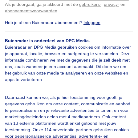
Als je doorgaat, ga je akkoord met de
gebruikers-
,
privacy-
en
Klik
hier
om dit aan te passen
Door: Erica van Leeuwen-de Bruijn
abonnementsvoorwaarden
.
Heb je al een Buienradar-abonnement?
Inloggen
Gemaakt: 11-09-2025, 20x bekeken
Buienradar is onderdeel van DPG Media.
Buienradar en DPG Media gebruiken cookies om informatie over
Bekijk slideshow
je apparaat, locatie, browser en surfgedrag te verzamelen. Deze
informatie combineren we met de gegevens die je zelf deelt met
ons, zoals wanneer je een account aanmaakt. Dit doen we om
het gebruik van onze media te analyseren en onze websites en
apps te verbeteren.
Een moment geduld aub...
Daarnaast kunnen we, als je hier toestemming voor geeft, je
gegevens gebruiken om onze content, communicatie en aanbod
te personaliseren en je relevante advertenties te tonen, en voor
marketingdoeleinden delen met 4 mediapartners. Ook content
van 13 externe platformen wordt enkel getoond met jouw
toestemming. Onze 114 advertentie partners gebruiken cookies
voor gepersonaliseerde advertenties, advertentie- en