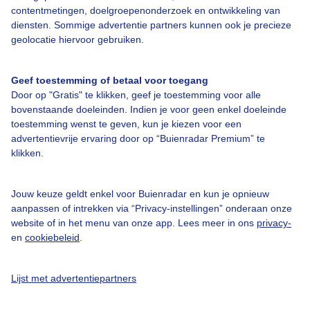
Over Buienradar
contentmetingen, doelgroepenonderzoek en ontwikkeling van
diensten. Sommige advertentie partners kunnen ook je precieze
geolocatie hiervoor gebruiken.
Bedrijfsgegevens
Veelgestelde vragen
Geef toestemming of betaal voor toegang
Door op "Gratis" te klikken, geef je toestemming voor alle
Contact
bovenstaande doeleinden. Indien je voor geen enkel doeleinde
Toegankelijkheid
toestemming wenst te geven, kun je kiezen voor een
advertentievrije ervaring door op “Buienradar Premium” te
Gebruikersvoorwaarden
klikken.
Adverteren
Buienradar Team
Jouw keuze geldt enkel voor Buienradar en kun je opnieuw
aanpassen of intrekken via “Privacy-instellingen” onderaan onze
Privacy beleid
website of in het menu van onze app. Lees meer in ons
privacy-
Cookie beleid
en
cookiebeleid
.
Privacy instellingen
Lijst met advertentiepartners
Gratis weerdata