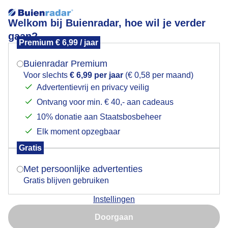
Welkom bij Buienradar, hoe wil je verder
gaan?
Premium € 6,99 / jaar
Mogen we je locatie gebruiken voor het
Het wordt langzaam licht in Haarlem
weer?
Buienradar Premium
Voor slechts
€ 6,99 per jaar
(€ 0,58 per maand)
Advertentievrij en privacy veilig
Ontvang voor min. € 40,- aan cadeaus
Indien je hier nog geen akkoord op hebt gegeven,
verschijnt er zo een pop-up uit je browser waarin
10% donatie aan Staatsbosbeheer
deze toestemming gevraagd wordt.
Elk moment opzegbaar
Gratis
Is goed, toon de popup
Met persoonlijke advertenties
Haarlem vanmorgen vroeg veel wind en bewolking
Gratis blijven gebruiken
Door: Jos Hendriks
Gemaakt: 11-09-2025, 62x bekeken
Instellingen
Nu niet, misschien later
Doorgaan
Gebruik je Safari en wil je niet elke dag deze pop-up zien?