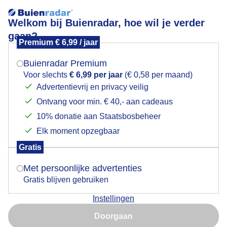
Welkom bij Buienradar, hoe wil je verder
gaan?
Premium € 6,99 / jaar
Mogen we je locatie gebruiken voor het
als je nog vakantie hebt..bof je vandaag nog met dit
weer?
,best wel mooie weer...
Buienradar Premium
Voor slechts
€ 6,99 per jaar
(€ 0,58 per maand)
Advertentievrij en privacy veilig
Ontvang voor min. € 40,- aan cadeaus
Indien je hier nog geen akkoord op hebt gegeven,
verschijnt er zo een pop-up uit je browser waarin
10% donatie aan Staatsbosbeheer
deze toestemming gevraagd wordt.
Elk moment opzegbaar
Gratis
Is goed, toon de popup
Met persoonlijke advertenties
Gratis blijven gebruiken
Instellingen
Nu niet, misschien later
Doorgaan
Gebruik je Safari en wil je niet elke dag deze pop-up zien?