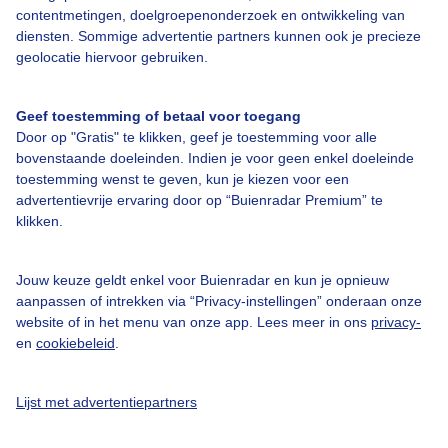
contentmetingen, doelgroepenonderzoek en ontwikkeling van
diensten. Sommige advertentie partners kunnen ook je precieze
geolocatie hiervoor gebruiken.
Over Buienradar
Geef toestemming of betaal voor toegang
Door op "Gratis" te klikken, geef je toestemming voor alle
bovenstaande doeleinden. Indien je voor geen enkel doeleinde
Bedrijfsgegevens
toestemming wenst te geven, kun je kiezen voor een
advertentievrije ervaring door op “Buienradar Premium” te
Veelgestelde vragen
klikken.
Contact
Toegankelijkheid
Jouw keuze geldt enkel voor Buienradar en kun je opnieuw
aanpassen of intrekken via “Privacy-instellingen” onderaan onze
Gebruikersvoorwaarden
website of in het menu van onze app. Lees meer in ons
privacy-
Adverteren
en
cookiebeleid
.
Buienradar Team
Lijst met advertentiepartners
Privacy beleid
Cookie beleid