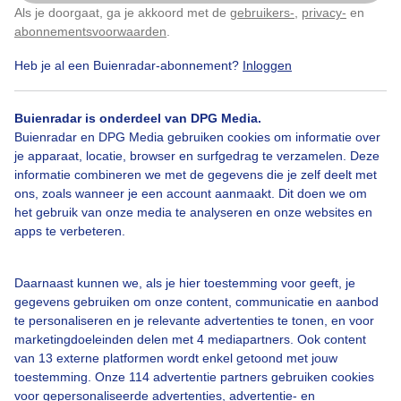
Als je doorgaat, ga je akkoord met de
gebruikers-
,
privacy-
en
Klik
hier
om dit aan te passen
er is wel wat bewolking..maar het zonnetje is er ook
abonnementsvoorwaarden
.
bij...de duitse mevrouw geniet er vandaag nog van...
Heb je al een Buienradar-abonnement?
Inloggen
Door: Nel van Es
Gemaakt: 10-09-2025, 95x bekeken
Buienradar is onderdeel van DPG Media.
Buienradar en DPG Media gebruiken cookies om informatie over
je apparaat, locatie, browser en surfgedrag te verzamelen. Deze
Camping
Buitenzitten
Mooiweer
informatie combineren we met de gegevens die je zelf deelt met
ons, zoals wanneer je een account aanmaakt. Dit doen we om
het gebruik van onze media te analyseren en onze websites en
apps te verbeteren.
Bekijk slideshow
Daarnaast kunnen we, als je hier toestemming voor geeft, je
gegevens gebruiken om onze content, communicatie en aanbod
te personaliseren en je relevante advertenties te tonen, en voor
marketingdoeleinden delen met 4 mediapartners. Ook content
van 13 externe platformen wordt enkel getoond met jouw
Een moment geduld aub...
toestemming. Onze 114 advertentie partners gebruiken cookies
voor gepersonaliseerde advertenties, advertentie- en