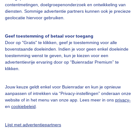
contentmetingen, doelgroepenonderzoek en ontwikkeling van
diensten. Sommige advertentie partners kunnen ook je precieze
Bedrijfsgegevens
geolocatie hiervoor gebruiken.
Veelgestelde vragen
Geef toestemming of betaal voor toegang
Contact
Door op "Gratis" te klikken, geef je toestemming voor alle
Toegankelijkheid
bovenstaande doeleinden. Indien je voor geen enkel doeleinde
toestemming wenst te geven, kun je kiezen voor een
Gebruikersvoorwaarden
advertentievrije ervaring door op “Buienradar Premium” te
klikken.
Adverteren
Buienradar Team
Jouw keuze geldt enkel voor Buienradar en kun je opnieuw
Privacy beleid
aanpassen of intrekken via “Privacy-instellingen” onderaan onze
website of in het menu van onze app. Lees meer in ons
privacy-
Cookie beleid
en
cookiebeleid
.
Privacy instellingen
Gratis weerdata
Lijst met advertentiepartners
@BuienradarNL