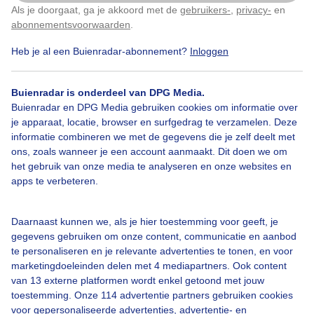
Als je doorgaat, ga je akkoord met de
gebruikers-
,
privacy-
en
Klik
hier
om dit aan te passen
abonnementsvoorwaarden
.
Heb je al een Buienradar-abonnement?
Inloggen
Herfst
Wolken
Zonsopkomst
Buienradar is onderdeel van DPG Media.
Buienradar en DPG Media gebruiken cookies om informatie over
Bekijk slideshow
je apparaat, locatie, browser en surfgedrag te verzamelen. Deze
informatie combineren we met de gegevens die je zelf deelt met
ons, zoals wanneer je een account aanmaakt. Dit doen we om
het gebruik van onze media te analyseren en onze websites en
apps te verbeteren.
Een moment geduld aub...
Daarnaast kunnen we, als je hier toestemming voor geeft, je
gegevens gebruiken om onze content, communicatie en aanbod
te personaliseren en je relevante advertenties te tonen, en voor
marketingdoeleinden delen met 4 mediapartners. Ook content
van 13 externe platformen wordt enkel getoond met jouw
toestemming. Onze 114 advertentie partners gebruiken cookies
voor gepersonaliseerde advertenties, advertentie- en
Over Buienradar