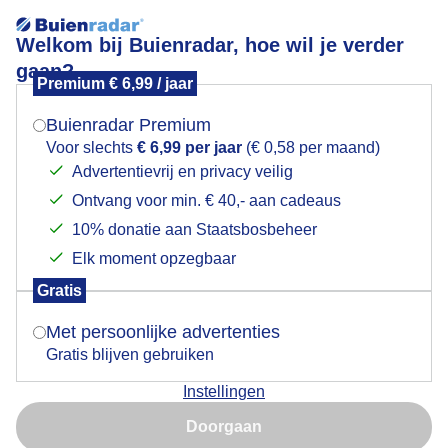
Welkom bij Buienradar, hoe wil je verder
gaan?
Premium € 6,99 / jaar
Mogen we je locatie gebruiken voor het
Licht nevelig rond zonsopkomst
weer?
Buienradar Premium
Voor slechts
€ 6,99 per jaar
(€ 0,58 per maand)
Advertentievrij en privacy veilig
Ontvang voor min. € 40,- aan cadeaus
Indien je hier nog geen akkoord op hebt gegeven,
verschijnt er zo een pop-up uit je browser waarin
10% donatie aan Staatsbosbeheer
deze toestemming gevraagd wordt.
Elk moment opzegbaar
Gratis
Is goed, toon de popup
Met persoonlijke advertenties
Gratis blijven gebruiken
Lage bewolking met daar boven wat sluierbewolking
Instellingen
Nu niet, misschien later
Door: Maddy Koster
Gemaakt: 10-09-2025, 41x bekeken
Doorgaan
Gebruik je Safari en wil je niet elke dag deze pop-up zien?