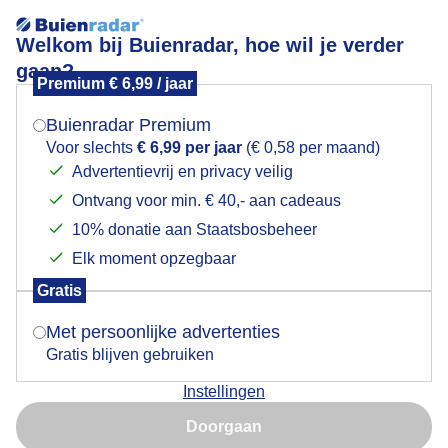
Welkom bij Buienradar, hoe wil je verder
gaan?
Premium € 6,99 / jaar
Mogen we je locatie gebruiken voor het
Een gaatje in de bewolking aan zee
weer?
Buienradar Premium
Voor slechts
€ 6,99 per jaar
(€ 0,58 per maand)
Advertentievrij en privacy veilig
Ontvang voor min. € 40,- aan cadeaus
Indien je hier nog geen akkoord op hebt gegeven,
verschijnt er zo een pop-up uit je browser waarin
10% donatie aan Staatsbosbeheer
deze toestemming gevraagd wordt.
Elk moment opzegbaar
Gratis
Is goed, toon de popup
Met persoonlijke advertenties
Gratis blijven gebruiken
Instellingen
Nu niet, misschien later
Door: Gerard Boukes
Gemaakt: 09-09-2025, 24x bekeken
Doorgaan
Gebruik je Safari en wil je niet elke dag deze pop-up zien?