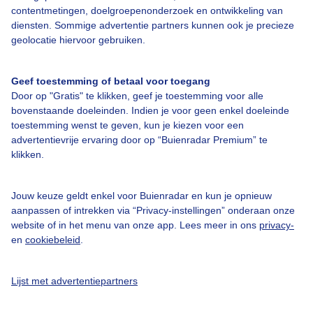
contentmetingen, doelgroepenonderzoek en ontwikkeling van
Veelgestelde vragen
diensten. Sommige advertentie partners kunnen ook je precieze
Contact
geolocatie hiervoor gebruiken.
Toegankelijkheid
Geef toestemming of betaal voor toegang
Gebruikersvoorwaarden
Door op "Gratis" te klikken, geef je toestemming voor alle
Adverteren
bovenstaande doeleinden. Indien je voor geen enkel doeleinde
toestemming wenst te geven, kun je kiezen voor een
Buienradar Team
advertentievrije ervaring door op “Buienradar Premium” te
klikken.
Privacy beleid
Cookie beleid
Jouw keuze geldt enkel voor Buienradar en kun je opnieuw
Privacy instellingen
aanpassen of intrekken via “Privacy-instellingen” onderaan onze
website of in het menu van onze app. Lees meer in ons
privacy-
Gratis weerdata
en
cookiebeleid
.
@BuienradarNL
Lijst met advertentiepartners
Buienradar
Buienradar