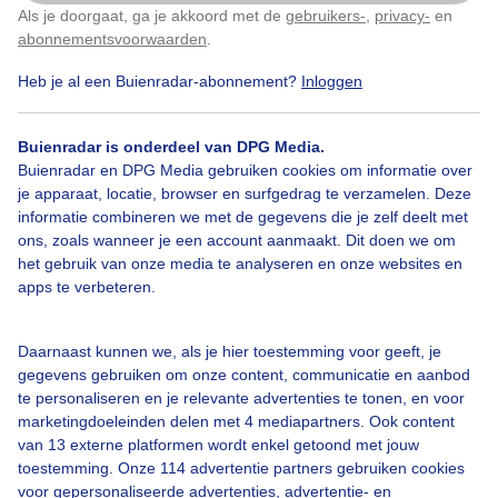
Als je doorgaat, ga je akkoord met de
gebruikers-
,
privacy-
en
Klik
hier
om dit aan te passen
abonnementsvoorwaarden
.
Heb je al een Buienradar-abonnement?
Inloggen
Bekijk slideshow
Buienradar is onderdeel van DPG Media.
Buienradar en DPG Media gebruiken cookies om informatie over
je apparaat, locatie, browser en surfgedrag te verzamelen. Deze
informatie combineren we met de gegevens die je zelf deelt met
ons, zoals wanneer je een account aanmaakt. Dit doen we om
Een moment geduld aub...
het gebruik van onze media te analyseren en onze websites en
apps te verbeteren.
Daarnaast kunnen we, als je hier toestemming voor geeft, je
gegevens gebruiken om onze content, communicatie en aanbod
te personaliseren en je relevante advertenties te tonen, en voor
Over Buienradar
marketingdoeleinden delen met 4 mediapartners. Ook content
van 13 externe platformen wordt enkel getoond met jouw
toestemming. Onze 114 advertentie partners gebruiken cookies
Bedrijfsgegevens
voor gepersonaliseerde advertenties, advertentie- en