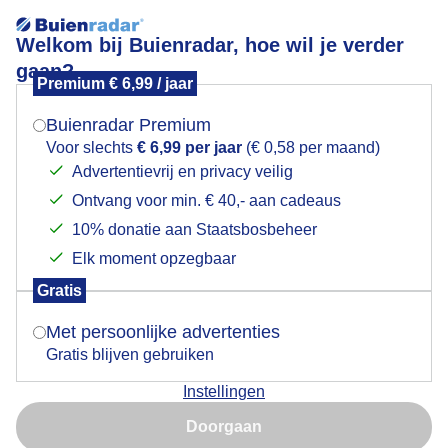
Welkom bij Buienradar, hoe wil je verder
gaan?
Premium € 6,99 / jaar
Mogen we je locatie gebruiken voor het
Aan de horizon ontstaan ook stapelwolken
weer?
Buienradar Premium
Voor slechts
€ 6,99 per jaar
(€ 0,58 per maand)
Advertentievrij en privacy veilig
Ontvang voor min. € 40,- aan cadeaus
Indien je hier nog geen akkoord op hebt gegeven,
verschijnt er zo een pop-up uit je browser waarin
10% donatie aan Staatsbosbeheer
deze toestemming gevraagd wordt.
Elk moment opzegbaar
Gratis
Is goed, toon de popup
Met persoonlijke advertenties
Gratis blijven gebruiken
riviercruiseschepen liggen aan de kade en waterbus
Instellingen
vaart z’n dagelijkse route tussen Rotterdam en
Nu niet, misschien later
Dordrecht
Doorgaan
Gebruik je Safari en wil je niet elke dag deze pop-up zien?