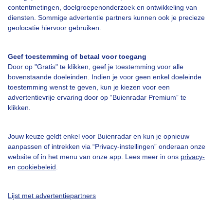
contentmetingen, doelgroepenonderzoek en ontwikkeling van
Over Buienradar
diensten. Sommige advertentie partners kunnen ook je precieze
geolocatie hiervoor gebruiken.
Bedrijfsgegevens
Geef toestemming of betaal voor toegang
Veelgestelde vragen
Door op "Gratis" te klikken, geef je toestemming voor alle
bovenstaande doeleinden. Indien je voor geen enkel doeleinde
Contact
toestemming wenst te geven, kun je kiezen voor een
Toegankelijkheid
advertentievrije ervaring door op “Buienradar Premium” te
klikken.
Gebruikersvoorwaarden
Adverteren
Jouw keuze geldt enkel voor Buienradar en kun je opnieuw
Buienradar Team
aanpassen of intrekken via “Privacy-instellingen” onderaan onze
website of in het menu van onze app. Lees meer in ons
privacy-
Privacy beleid
en
cookiebeleid
.
Cookie beleid
Privacy instellingen
Lijst met advertentiepartners
Gratis weerdata