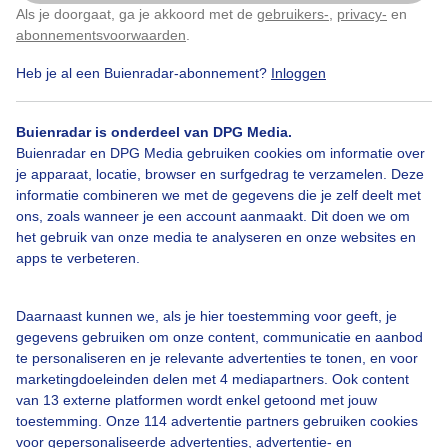
Als je doorgaat, ga je akkoord met de
gebruikers-
,
privacy-
en
Door: Maddy Koster
Gemaakt: 09-09-2025, 66x bekeken
Klik
hier
om dit aan te passen
abonnementsvoorwaarden
.
Heb je al een Buienradar-abonnement?
Inloggen
Waterbus
Wolkenkrabbers
Wolken
Buienradar is onderdeel van DPG Media.
Buienradar en DPG Media gebruiken cookies om informatie over
je apparaat, locatie, browser en surfgedrag te verzamelen. Deze
informatie combineren we met de gegevens die je zelf deelt met
Bekijk slideshow
ons, zoals wanneer je een account aanmaakt. Dit doen we om
het gebruik van onze media te analyseren en onze websites en
apps te verbeteren.
Daarnaast kunnen we, als je hier toestemming voor geeft, je
Een moment geduld aub...
gegevens gebruiken om onze content, communicatie en aanbod
te personaliseren en je relevante advertenties te tonen, en voor
marketingdoeleinden delen met 4 mediapartners. Ook content
van 13 externe platformen wordt enkel getoond met jouw
toestemming. Onze 114 advertentie partners gebruiken cookies
voor gepersonaliseerde advertenties, advertentie- en