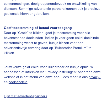
contentmetingen, doelgroepenonderzoek en ontwikkeling van
Over Buienradar
diensten. Sommige advertentie partners kunnen ook je precieze
geolocatie hiervoor gebruiken.
Bedrijfsgegevens
Geef toestemming of betaal voor toegang
Veelgestelde vragen
Door op "Gratis" te klikken, geef je toestemming voor alle
Contact
bovenstaande doeleinden. Indien je voor geen enkel doeleinde
toestemming wenst te geven, kun je kiezen voor een
Toegankelijkheid
advertentievrije ervaring door op “Buienradar Premium” te
Gebruikersvoorwaarden
klikken.
Adverteren
Jouw keuze geldt enkel voor Buienradar en kun je opnieuw
Buienradar Team
aanpassen of intrekken via “Privacy-instellingen” onderaan onze
website of in het menu van onze app. Lees meer in ons
privacy-
Privacy beleid
en
cookiebeleid
.
Cookie beleid
Privacy instellingen
Lijst met advertentiepartners
Gratis weerdata