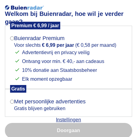
Welkom bij Buienradar, hoe wil je verder
gaan?
Premium € 6,99 / jaar
Mogen we je locatie gebruiken voor het
BLOEDMAAN
weer?
Buienradar Premium
Voor slechts
€ 6,99 per jaar
(€ 0,58 per maand)
Advertentievrij en privacy veilig
Ontvang voor min. € 40,- aan cadeaus
Indien je hier nog geen akkoord op hebt gegeven,
verschijnt er zo een pop-up uit je browser waarin
10% donatie aan Staatsbosbeheer
deze toestemming gevraagd wordt.
Elk moment opzegbaar
Gratis
Is goed, toon de popup
Met persoonlijke advertenties
Gratis blijven gebruiken
Op jacht naar de Bloedmaan , zat een tijd achter de
bewolking , wel wat ondergaande zon gezien iets
Instellingen
Nu niet, misschien later
eerder,
Doorgaan
Gebruik je Safari en wil je niet elke dag deze pop-up zien?