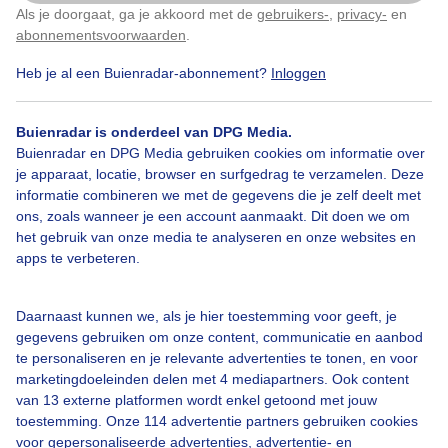
Door: Nellie Bartels
Gemaakt: 07-09-2025, 38x bekeken
Als je doorgaat, ga je akkoord met de
gebruikers-
,
privacy-
en
Klik
hier
om dit aan te passen
abonnementsvoorwaarden
.
Heb je al een Buienradar-abonnement?
Inloggen
Bloedmaan
Wolken
Buienradar is onderdeel van DPG Media.
Buienradar en DPG Media gebruiken cookies om informatie over
je apparaat, locatie, browser en surfgedrag te verzamelen. Deze
Bekijk slideshow
informatie combineren we met de gegevens die je zelf deelt met
ons, zoals wanneer je een account aanmaakt. Dit doen we om
het gebruik van onze media te analyseren en onze websites en
apps te verbeteren.
Daarnaast kunnen we, als je hier toestemming voor geeft, je
Een moment geduld aub...
gegevens gebruiken om onze content, communicatie en aanbod
te personaliseren en je relevante advertenties te tonen, en voor
marketingdoeleinden delen met 4 mediapartners. Ook content
van 13 externe platformen wordt enkel getoond met jouw
toestemming. Onze 114 advertentie partners gebruiken cookies
voor gepersonaliseerde advertenties, advertentie- en