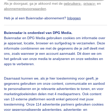
Als je doorgaat, ga je akkoord met de
gebruikers-
,
privacy-
en
Klik
hier
om dit aan te passen
abonnementsvoorwaarden
.
Heb je al een Buienradar-abonnement?
Inloggen
Bekijk slideshow
Buienradar is onderdeel van DPG Media.
Buienradar en DPG Media gebruiken cookies om informatie over
je apparaat, locatie, browser en surfgedrag te verzamelen. Deze
informatie combineren we met de gegevens die je zelf deelt met
ons, zoals wanneer je een account aanmaakt. Dit doen we om
Een moment geduld aub...
het gebruik van onze media te analyseren en onze websites en
apps te verbeteren.
Daarnaast kunnen we, als je hier toestemming voor geeft, je
gegevens gebruiken om onze content, communicatie en aanbod
te personaliseren en je relevante advertenties te tonen, en voor
Over Buienradar
marketingdoeleinden delen met 4 mediapartners. Ook content
van 13 externe platformen wordt enkel getoond met jouw
toestemming. Onze 114 advertentie partners gebruiken cookies
Bedrijfsgegevens
voor gepersonaliseerde advertenties, advertentie- en