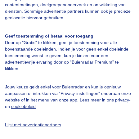
contentmetingen, doelgroepenonderzoek en ontwikkeling van
Veelgestelde vragen
diensten. Sommige advertentie partners kunnen ook je precieze
Contact
geolocatie hiervoor gebruiken.
Toegankelijkheid
Geef toestemming of betaal voor toegang
Gebruikersvoorwaarden
Door op "Gratis" te klikken, geef je toestemming voor alle
Adverteren
bovenstaande doeleinden. Indien je voor geen enkel doeleinde
toestemming wenst te geven, kun je kiezen voor een
Buienradar Team
advertentievrije ervaring door op “Buienradar Premium” te
klikken.
Privacy beleid
Cookie beleid
Jouw keuze geldt enkel voor Buienradar en kun je opnieuw
Privacy instellingen
aanpassen of intrekken via “Privacy-instellingen” onderaan onze
website of in het menu van onze app. Lees meer in ons
privacy-
Gratis weerdata
en
cookiebeleid
.
@BuienradarNL
Lijst met advertentiepartners
Buienradar
Buienradar