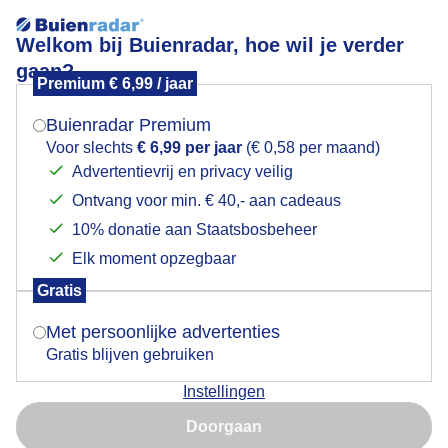
Welkom bij Buienradar, hoe wil je verder
gaan?
Premium € 6,99 / jaar
Mogen we je locatie gebruiken voor het
Suikerbieten oogst
weer?
Buienradar Premium
Voor slechts
€ 6,99 per jaar
(€ 0,58 per maand)
Advertentievrij en privacy veilig
Ontvang voor min. € 40,- aan cadeaus
Indien je hier nog geen akkoord op hebt gegeven,
verschijnt er zo een pop-up uit je browser waarin
10% donatie aan Staatsbosbeheer
deze toestemming gevraagd wordt.
Elk moment opzegbaar
Gratis
Is goed, toon de popup
Met persoonlijke advertenties
Gratis blijven gebruiken
Instellingen
Nu niet, misschien later
Door: Jolanda Bakker
Gemaakt: 07-09-2025, 30x bekeken
Doorgaan
Gebruik je Safari en wil je niet elke dag deze pop-up zien?