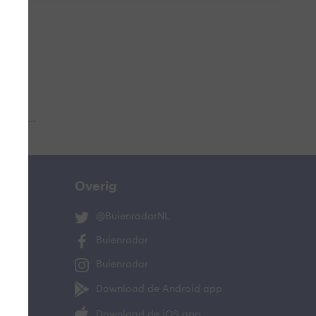
 aub...
Overig
@BuienradarNL
Buienradar
Buienradar
Download de Android app
Download de iOS app