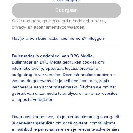
Is goed, toon de popup
Doorgaan
Nu niet, misschien later
Als je doorgaat, ga je akkoord met de
gebruikers-
,
privacy-
en
abonnementsvoorwaarden
.
Gebruik je Safari en wil je niet elke dag deze pop-up
zien?
Heb je al een Buienradar-abonnement?
Inloggen
Klik
hier
om dit aan te passen
Buienradar is onderdeel van DPG Media.
Buienradar en DPG Media gebruiken cookies om
informatie over je apparaat, locatie, browser en
surfgedrag te verzamelen. Deze informatie combineren
we met de gegevens die je zelf deelt met ons, zoals
wanneer je een account aanmaakt. Dit doen we om het
gebruik van onze media te analyseren en onze websites
en apps te verbeteren.
Daarnaast kunnen we, als je hier toestemming voor geeft,
r: Janneke Middendorp
Gemaakt: 07-09-2025, 35x bekeken
je gegevens gebruiken om onze content, communicatie
en aanbod te personaliseren en je relevante advertenties