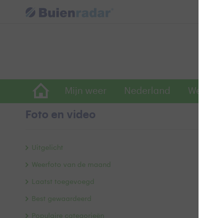
Mijn weer
Nederland
Wereld
Foto en video
S
Uitgelicht
Weerfoto van de maand
Laatst toegevoegd
Best gewaardeerd
Populaire categorieën