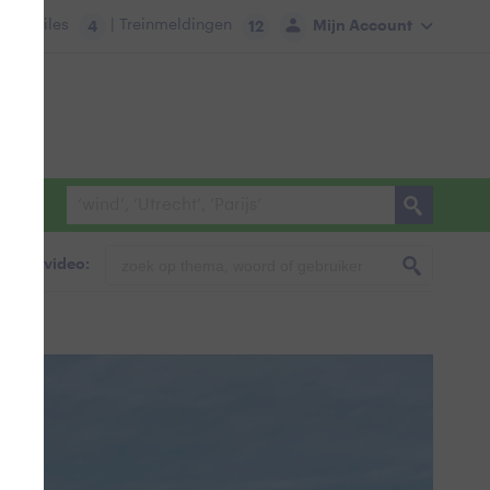
tie:
Files
| Treinmeldingen
Mijn Account
4
12
foto & video: