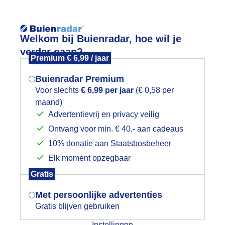
Reisinforma
Welkom bij Buienradar, hoe wil je
verder gaan?
Premium € 6,99 / jaar
Buienradar Premium
Voor slechts
€ 6,99 per jaar
(€ 0,58 per
wijd
Foto en video
Weerzine
maand)
Mogen we je locatie gebruiken voor
Advertentievrij en privacy veilig
het weer?
Zoeken in 
Ontvang voor min. € 40,- aan cadeaus
10% donatie aan Staatsbosbeheer
trandweer 26gr harde wind sluiers
Elk moment opzegbaar
Indien je hier nog geen akkoord op hebt
Gratis
gegeven, verschijnt er zo een pop-up uit
je browser waarin deze toestemming
Met persoonlijke advertenties
gevraagd wordt.
Gratis blijven gebruiken
Instellingen