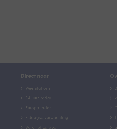
B
Direct naar
Over B
Weerstations
Bedrij
24 uurs radar
Veelge
Europa radar
Contac
7-daagse verwachting
Toegank
Satelliet Europa
Gebrui