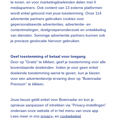
te tonen, en voor marketingdoeleinden delen met 4
mediapartners. Ook content van 13 externe platformen
ekijk slideshow
wordt enkel getoond met jouw toestemming. Onze 114
advertentie partners gebruiken cookies voor
gepersonaliseerde advertenties, advertentie- en
contentmetingen, doelgroepenonderzoek en ontwikkeling
van diensten. Sommige advertentie partners kunnen ook
je precieze geolocatie hiervoor gebruiken.
Een moment geduld
Geef toestemming of betaal voor toegang
Door op "Gratis" te klikken, geef je toestemming voor alle
bovenstaande doeleinden. Indien je voor geen enkel
uienradar
Mijn weer
doeleinde toestemming wenst te geven, kun je kiezen
voor een advertentievrije ervaring door op “Buienradar
fsgegevens
De Bilt
Premium” te klikken.
stelde vragen
t
Jouw keuze geldt enkel voor Buienradar en kun je
opnieuw aanpassen of intrekken via “Privacy-instellingen”
elijkheid
onderaan onze website of in het menu van onze app.
Lees meer in ons
privacy-
en
cookiebeleid
.
kersvoorwaarden