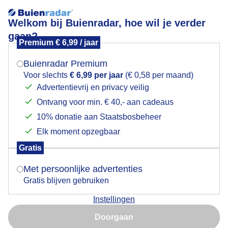
Welkom bij Buienradar, hoe wil je verder
gaan?
Premium € 6,99 / jaar
Mogen we je locatie gebruiken voor het
Icarusblauwtje
weer?
Buienradar Premium
Voor slechts
€ 6,99 per jaar
(€ 0,58 per maand)
Advertentievrij en privacy veilig
Ontvang voor min. € 40,- aan cadeaus
Indien je hier nog geen akkoord op hebt gegeven,
verschijnt er zo een pop-up uit je browser waarin
10% donatie aan Staatsbosbeheer
deze toestemming gevraagd wordt.
Elk moment opzegbaar
Gratis
Is goed, toon de popup
Met persoonlijke advertenties
Gratis blijven gebruiken
Ze zijn er nog
Instellingen
Nu niet, misschien later
Door: Rob Beckers
Gemaakt: 07-09-2025, 50x bekeken
Doorgaan
Gebruik je Safari en wil je niet elke dag deze pop-up zien?