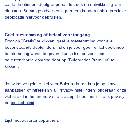
contentmetingen, doelgroepenonderzoek en ontwikkeling van
diensten. Sommige advertentie partners kunnen ook je precieze
Bedrijfsgegevens
geolocatie hiervoor gebruiken.
Veelgestelde vragen
Contact
Geef toestemming of betaal voor toegang
Door op "Gratis" te klikken, geef je toestemming voor alle
Toegankelijkheid
bovenstaande doeleinden. Indien je voor geen enkel doeleinde
toestemming wenst te geven, kun je kiezen voor een
Gebruikersvoorwaarden
advertentievrije ervaring door op “Buienradar Premium” te
Adverteren
klikken.
Buienradar Team
Jouw keuze geldt enkel voor Buienradar en kun je opnieuw
Privacy beleid
aanpassen of intrekken via “Privacy-instellingen” onderaan onze
Cookie beleid
website of in het menu van onze app. Lees meer in ons
privacy-
en
cookiebeleid
.
Privacy instellingen
Gratis weerdata
Lijst met advertentiepartners
@BuienradarNL