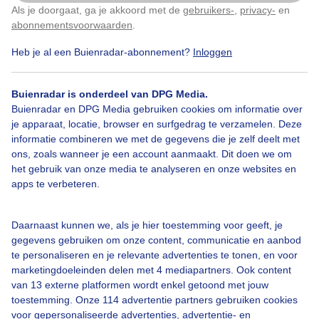
Als je doorgaat, ga je akkoord met de
gebruikers-
,
privacy-
en
Klik
hier
om dit aan te passen
abonnementsvoorwaarden
.
Vlinders
Zon
Heb je al een Buienradar-abonnement?
Inloggen
Buienradar is onderdeel van DPG Media.
Bekijk slideshow
Buienradar en DPG Media gebruiken cookies om informatie over
je apparaat, locatie, browser en surfgedrag te verzamelen. Deze
informatie combineren we met de gegevens die je zelf deelt met
ons, zoals wanneer je een account aanmaakt. Dit doen we om
het gebruik van onze media te analyseren en onze websites en
apps te verbeteren.
Een moment geduld aub...
Daarnaast kunnen we, als je hier toestemming voor geeft, je
gegevens gebruiken om onze content, communicatie en aanbod
te personaliseren en je relevante advertenties te tonen, en voor
marketingdoeleinden delen met 4 mediapartners. Ook content
van 13 externe platformen wordt enkel getoond met jouw
toestemming. Onze 114 advertentie partners gebruiken cookies
Over Buienradar
voor gepersonaliseerde advertenties, advertentie- en