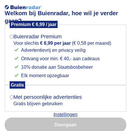
Welkom bij Buienradar, hoe wil je verder
gaan?
Premium € 6,99 / jaar
Mogen we je locatie gebruiken voor het
Uitwatering Katwijk bij zonsondegang
weer?
Buienradar Premium
Voor slechts
€ 6,99 per jaar
(€ 0,58 per maand)
Advertentievrij en privacy veilig
Ontvang voor min. € 40,- aan cadeaus
Indien je hier nog geen akkoord op hebt gegeven,
verschijnt er zo een pop-up uit je browser waarin
10% donatie aan Staatsbosbeheer
deze toestemming gevraagd wordt.
Elk moment opzegbaar
Gratis
Is goed, toon de popup
Met persoonlijke advertenties
Gratis blijven gebruiken
De uitwatering van de Oude Rijn in Katwijk bij
Instellingen
zonsondergang.
Nu niet, misschien later
Doorgaan
Door: Zwitserw
Gemaakt: 06-09-2025, 143x bekeken
Gebruik je Safari en wil je niet elke dag deze pop-up zien?