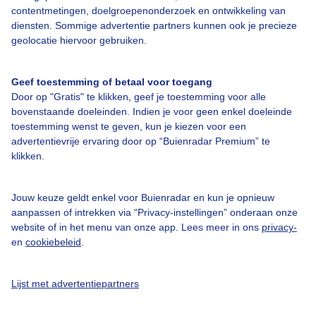
Over Buienradar
contentmetingen, doelgroepenonderzoek en ontwikkeling van
diensten. Sommige advertentie partners kunnen ook je precieze
geolocatie hiervoor gebruiken.
Bedrijfsgegevens
Veelgestelde vragen
Geef toestemming of betaal voor toegang
Door op "Gratis" te klikken, geef je toestemming voor alle
Contact
bovenstaande doeleinden. Indien je voor geen enkel doeleinde
Toegankelijkheid
toestemming wenst te geven, kun je kiezen voor een
advertentievrije ervaring door op “Buienradar Premium” te
Gebruikersvoorwaarden
klikken.
Adverteren
Buienradar Team
Jouw keuze geldt enkel voor Buienradar en kun je opnieuw
aanpassen of intrekken via “Privacy-instellingen” onderaan onze
Privacy beleid
website of in het menu van onze app. Lees meer in ons
privacy-
en
cookiebeleid
.
Cookie beleid
Privacy instellingen
Lijst met advertentiepartners
Gratis weerdata