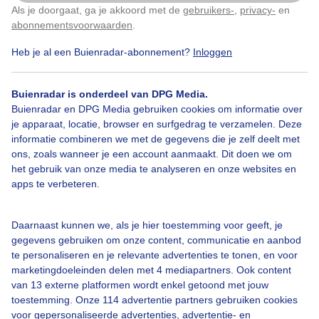
Als je doorgaat, ga je akkoord met de
gebruikers-
,
privacy-
en
Klik
hier
om dit aan te passen
abonnementsvoorwaarden
.
Heb je al een Buienradar-abonnement?
Inloggen
Zee
Wolken
Zonsondergang
Buienradar is onderdeel van DPG Media.
Buienradar en DPG Media gebruiken cookies om informatie over
je apparaat, locatie, browser en surfgedrag te verzamelen. Deze
Bekijk slideshow
informatie combineren we met de gegevens die je zelf deelt met
ons, zoals wanneer je een account aanmaakt. Dit doen we om
het gebruik van onze media te analyseren en onze websites en
apps te verbeteren.
Een moment geduld aub...
Daarnaast kunnen we, als je hier toestemming voor geeft, je
gegevens gebruiken om onze content, communicatie en aanbod
te personaliseren en je relevante advertenties te tonen, en voor
marketingdoeleinden delen met 4 mediapartners. Ook content
van 13 externe platformen wordt enkel getoond met jouw
toestemming. Onze 114 advertentie partners gebruiken cookies
voor gepersonaliseerde advertenties, advertentie- en