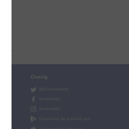
 aub...
Overig
@BuienradarNL
Buienradar
Buienradar
Download de Android app