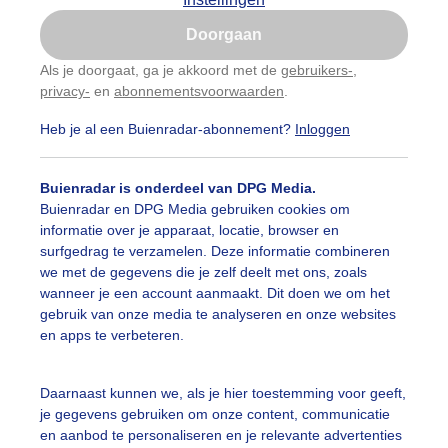
Is goed, toon de popup
Doorgaan
Nu niet, misschien later
Als je doorgaat, ga je akkoord met de
gebruikers-
,
privacy-
en
abonnementsvoorwaarden
.
Gebruik je Safari en wil je niet elke dag deze pop-up
zien?
Heb je al een Buienradar-abonnement?
Inloggen
Klik
hier
om dit aan te passen
Buienradar is onderdeel van DPG Media.
Buienradar en DPG Media gebruiken cookies om
informatie over je apparaat, locatie, browser en
surfgedrag te verzamelen. Deze informatie combineren
we met de gegevens die je zelf deelt met ons, zoals
wanneer je een account aanmaakt. Dit doen we om het
gebruik van onze media te analyseren en onze websites
ona om de zon brengt regen in de ton
en apps te verbeteren.
r: Rob Beckers
Gemaakt: 06-09-2025, 60x bekeken
Daarnaast kunnen we, als je hier toestemming voor geeft,
orona
Zon
je gegevens gebruiken om onze content, communicatie
en aanbod te personaliseren en je relevante advertenties