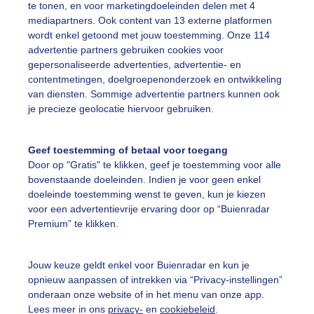
te tonen, en voor marketingdoeleinden delen met 4
mediapartners. Ook content van 13 externe platformen
ekijk slideshow
wordt enkel getoond met jouw toestemming. Onze 114
advertentie partners gebruiken cookies voor
gepersonaliseerde advertenties, advertentie- en
contentmetingen, doelgroepenonderzoek en ontwikkeling
van diensten. Sommige advertentie partners kunnen ook
je precieze geolocatie hiervoor gebruiken.
Een moment geduld
Geef toestemming of betaal voor toegang
Door op "Gratis" te klikken, geef je toestemming voor alle
bovenstaande doeleinden. Indien je voor geen enkel
uienradar
Mijn weer
doeleinde toestemming wenst te geven, kun je kiezen
voor een advertentievrije ervaring door op “Buienradar
fsgegevens
De Bilt
Premium” te klikken.
stelde vragen
Jouw keuze geldt enkel voor Buienradar en kun je
t
opnieuw aanpassen of intrekken via “Privacy-instellingen”
elijkheid
onderaan onze website of in het menu van onze app.
Lees meer in ons
privacy-
en
cookiebeleid
.
kersvoorwaarden