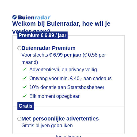
Reisinforma
Lees meer.
Welkom bij Buienradar, hoe wil je
verder gaan?
Premium € 6,99 / jaar
wijd
Foto en video
Weerzine
Buienradar Premium
Zoeken in 
Voor slechts
€ 6,99 per jaar
(€ 0,58 per
maand)
Mogen we je locatie gebruiken voor
orona
Advertentievrij en privacy veilig
het weer?
Ontvang voor min. € 40,- aan cadeaus
10% donatie aan Staatsbosbeheer
Elk moment opzegbaar
Indien je hier nog geen akkoord op hebt
Gratis
gegeven, verschijnt er zo een pop-up uit
je browser waarin deze toestemming
Met persoonlijke advertenties
gevraagd wordt.
Gratis blijven gebruiken
Instellingen