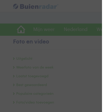
Mijn weer
Nederland
Wereld
Foto en video
C
Uitgelicht
Weerfoto van de week
Laatst toegevoegd
Best gewaardeerd
Populaire categorieën
Foto/video toevoegen