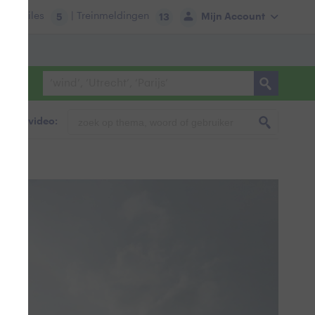
tie:
Files
| Treinmeldingen
Mijn Account
5
13
foto & video: