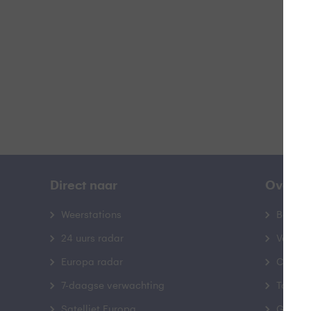
B
Direct naar
Over B
Weerstations
Bedrij
24 uurs radar
Veelge
Europa radar
Contac
7-daagse verwachting
Toegank
Satelliet Europa
Gebrui