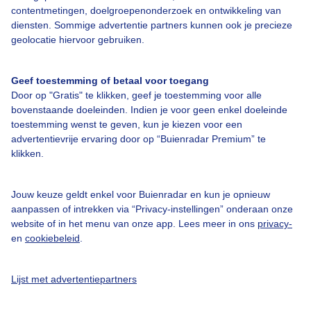
contentmetingen, doelgroepenonderzoek en ontwikkeling van
Veelgestelde vragen
diensten. Sommige advertentie partners kunnen ook je precieze
Contact
geolocatie hiervoor gebruiken.
Toegankelijkheid
Geef toestemming of betaal voor toegang
Gebruikersvoorwaarden
Door op "Gratis" te klikken, geef je toestemming voor alle
Adverteren
bovenstaande doeleinden. Indien je voor geen enkel doeleinde
toestemming wenst te geven, kun je kiezen voor een
Buienradar Team
advertentievrije ervaring door op “Buienradar Premium” te
klikken.
Privacy beleid
Cookie beleid
Jouw keuze geldt enkel voor Buienradar en kun je opnieuw
Privacy instellingen
aanpassen of intrekken via “Privacy-instellingen” onderaan onze
website of in het menu van onze app. Lees meer in ons
privacy-
Gratis weerdata
en
cookiebeleid
.
@BuienradarNL
Lijst met advertentiepartners
Buienradar
Buienradar