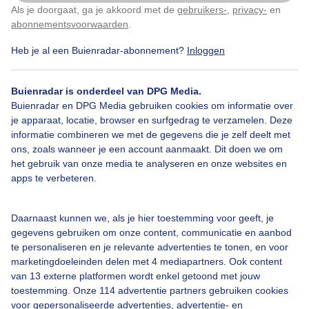
Als je doorgaat, ga je akkoord met de
gebruikers-
,
privacy-
en
Klik
hier
om dit aan te passen
abonnementsvoorwaarden
.
Heb je al een Buienradar-abonnement?
Inloggen
Bekijk slideshow
Buienradar is onderdeel van DPG Media.
Buienradar en DPG Media gebruiken cookies om informatie over
je apparaat, locatie, browser en surfgedrag te verzamelen. Deze
informatie combineren we met de gegevens die je zelf deelt met
ons, zoals wanneer je een account aanmaakt. Dit doen we om
Een moment geduld aub...
het gebruik van onze media te analyseren en onze websites en
apps te verbeteren.
Daarnaast kunnen we, als je hier toestemming voor geeft, je
gegevens gebruiken om onze content, communicatie en aanbod
te personaliseren en je relevante advertenties te tonen, en voor
Over Buienradar
marketingdoeleinden delen met 4 mediapartners. Ook content
van 13 externe platformen wordt enkel getoond met jouw
toestemming. Onze 114 advertentie partners gebruiken cookies
Bedrijfsgegevens
voor gepersonaliseerde advertenties, advertentie- en