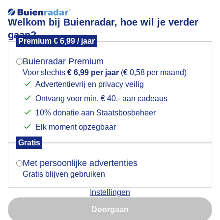
Welkom bij Buienradar, hoe wil je verder
gaan?
Premium € 6,99 / jaar
Mogen we je locatie gebruiken voor het
Rustig mooi zonnig nazomerweer
weer?
Buienradar Premium
Voor slechts
€ 6,99 per jaar
(€ 0,58 per maand)
Advertentievrij en privacy veilig
Ontvang voor min. € 40,- aan cadeaus
Indien je hier nog geen akkoord op hebt gegeven,
verschijnt er zo een pop-up uit je browser waarin
10% donatie aan Staatsbosbeheer
deze toestemming gevraagd wordt.
Elk moment opzegbaar
Gratis
Is goed, toon de popup
Met persoonlijke advertenties
Gratis blijven gebruiken
Instellingen
Nu niet, misschien later
Door: Martha kivits
Gemaakt: 06-09-2025, 42x bekeken
Doorgaan
Gebruik je Safari en wil je niet elke dag deze pop-up zien?