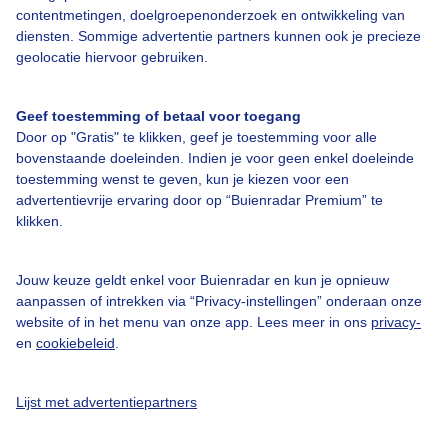
contentmetingen, doelgroepenonderzoek en ontwikkeling van
diensten. Sommige advertentie partners kunnen ook je precieze
Bedrijfsgegevens
geolocatie hiervoor gebruiken.
Veelgestelde vragen
Geef toestemming of betaal voor toegang
Contact
Door op "Gratis" te klikken, geef je toestemming voor alle
Toegankelijkheid
bovenstaande doeleinden. Indien je voor geen enkel doeleinde
toestemming wenst te geven, kun je kiezen voor een
Gebruikersvoorwaarden
advertentievrije ervaring door op “Buienradar Premium” te
klikken.
Adverteren
Buienradar Team
Jouw keuze geldt enkel voor Buienradar en kun je opnieuw
Privacy beleid
aanpassen of intrekken via “Privacy-instellingen” onderaan onze
website of in het menu van onze app. Lees meer in ons
privacy-
Cookie beleid
en
cookiebeleid
.
Privacy instellingen
Gratis weerdata
Lijst met advertentiepartners
@BuienradarNL