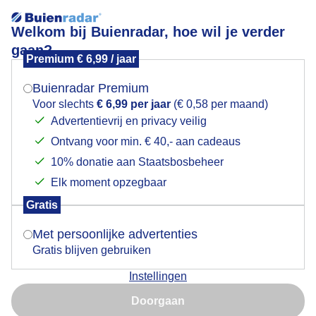
Welkom bij Buienradar, hoe wil je verder
gaan?
Premium € 6,99 / jaar
Mogen we je locatie gebruiken voor het
Blauwe lucht en een lage wolkenband
weer?
Buienradar Premium
Voor slechts
€ 6,99 per jaar
(€ 0,58 per maand)
Advertentievrij en privacy veilig
Ontvang voor min. € 40,- aan cadeaus
Indien je hier nog geen akkoord op hebt gegeven,
verschijnt er zo een pop-up uit je browser waarin
10% donatie aan Staatsbosbeheer
deze toestemming gevraagd wordt.
Elk moment opzegbaar
Gratis
Is goed, toon de popup
Met persoonlijke advertenties
Gratis blijven gebruiken
Blauwe lucht met lage wolkenband
Instellingen
Nu niet, misschien later
Door: Astrid Wiessner Hoog
Gemaakt: 05-09-2025, 37x bekeken
Doorgaan
Gebruik je Safari en wil je niet elke dag deze pop-up zien?