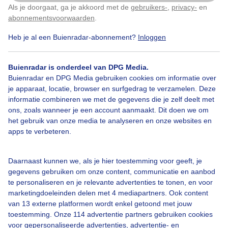
Als je doorgaat, ga je akkoord met de
gebruikers-
,
privacy-
en
Klik
hier
om dit aan te passen
abonnementsvoorwaarden
.
Heb je al een Buienradar-abonnement?
Inloggen
#blauwelucht
Wolken
Buienradar is onderdeel van DPG Media.
Buienradar en DPG Media gebruiken cookies om informatie over
Bekijk slideshow
je apparaat, locatie, browser en surfgedrag te verzamelen. Deze
informatie combineren we met de gegevens die je zelf deelt met
ons, zoals wanneer je een account aanmaakt. Dit doen we om
het gebruik van onze media te analyseren en onze websites en
apps te verbeteren.
Een moment geduld aub...
Daarnaast kunnen we, als je hier toestemming voor geeft, je
gegevens gebruiken om onze content, communicatie en aanbod
te personaliseren en je relevante advertenties te tonen, en voor
marketingdoeleinden delen met 4 mediapartners. Ook content
van 13 externe platformen wordt enkel getoond met jouw
toestemming. Onze 114 advertentie partners gebruiken cookies
voor gepersonaliseerde advertenties, advertentie- en
Over Buienradar