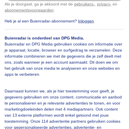
Als je doorgaat, ga je akkoord met de
gebruikers-
,
privacy-
en
Klik
hier
om dit aan te passen
abonnementsvoorwaarden
.
Heb je al een Buienradar-abonnement?
Inloggen
Zomer
Regen
Wolken
Buienradar is onderdeel van DPG Media.
Buienradar en DPG Media gebruiken cookies om informatie over
Bekijk slideshow
je apparaat, locatie, browser en surfgedrag te verzamelen. Deze
informatie combineren we met de gegevens die je zelf deelt met
ons, zoals wanneer je een account aanmaakt. Dit doen we om
het gebruik van onze media te analyseren en onze websites en
apps te verbeteren.
Een moment geduld aub...
Daarnaast kunnen we, als je hier toestemming voor geeft, je
gegevens gebruiken om onze content, communicatie en aanbod
te personaliseren en je relevante advertenties te tonen, en voor
marketingdoeleinden delen met 4 mediapartners. Ook content
van 13 externe platformen wordt enkel getoond met jouw
toestemming. Onze 114 advertentie partners gebruiken cookies
voor gepersonaliseerde advertenties, advertentie- en
Over Buienradar