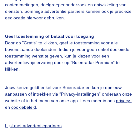
contentmetingen, doelgroepenonderzoek en ontwikkeling van
diensten. Sommige advertentie partners kunnen ook je precieze
Bedrijfsgegevens
geolocatie hiervoor gebruiken.
Veelgestelde vragen
Geef toestemming of betaal voor toegang
Contact
Door op "Gratis" te klikken, geef je toestemming voor alle
Toegankelijkheid
bovenstaande doeleinden. Indien je voor geen enkel doeleinde
toestemming wenst te geven, kun je kiezen voor een
Gebruikersvoorwaarden
advertentievrije ervaring door op “Buienradar Premium” te
klikken.
Adverteren
Buienradar Team
Jouw keuze geldt enkel voor Buienradar en kun je opnieuw
Privacy beleid
aanpassen of intrekken via “Privacy-instellingen” onderaan onze
website of in het menu van onze app. Lees meer in ons
privacy-
Cookie beleid
en
cookiebeleid
.
Privacy instellingen
Gratis weerdata
Lijst met advertentiepartners
@BuienradarNL