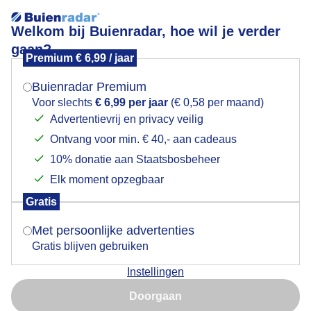
Welkom bij Buienradar, hoe wil je verder
gaan?
Premium € 6,99 / jaar
Mogen we je locatie gebruiken voor het
Het goot
weer?
Buienradar Premium
Voor slechts
€ 6,99 per jaar
(€ 0,58 per maand)
Advertentievrij en privacy veilig
Ontvang voor min. € 40,- aan cadeaus
Indien je hier nog geen akkoord op hebt gegeven,
verschijnt er zo een pop-up uit je browser waarin
10% donatie aan Staatsbosbeheer
deze toestemming gevraagd wordt.
Elk moment opzegbaar
Gratis
Is goed, toon de popup
Met persoonlijke advertenties
Gratis blijven gebruiken
Onweersbui
Instellingen
Nu niet, misschien later
Door: Francien Tax
Gemaakt: 04-09-2025, 68x bekeken
Doorgaan
Gebruik je Safari en wil je niet elke dag deze pop-up zien?