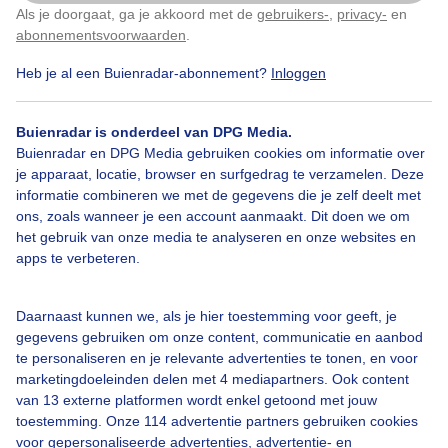
een glans mug
Als je doorgaat, ga je akkoord met de
gebruikers-
,
privacy-
en
Klik
hier
om dit aan te passen
abonnementsvoorwaarden
.
Door: Wiel Smits
Gemaakt: 31-08-2025, 41x bekeken
Heb je al een Buienradar-abonnement?
Inloggen
Buienradar is onderdeel van DPG Media.
Buienradar en DPG Media gebruiken cookies om informatie over
Zomer
Dieren
je apparaat, locatie, browser en surfgedrag te verzamelen. Deze
informatie combineren we met de gegevens die je zelf deelt met
ons, zoals wanneer je een account aanmaakt. Dit doen we om
Bekijk slideshow
het gebruik van onze media te analyseren en onze websites en
apps te verbeteren.
Daarnaast kunnen we, als je hier toestemming voor geeft, je
gegevens gebruiken om onze content, communicatie en aanbod
te personaliseren en je relevante advertenties te tonen, en voor
Een moment geduld aub...
marketingdoeleinden delen met 4 mediapartners. Ook content
van 13 externe platformen wordt enkel getoond met jouw
toestemming. Onze 114 advertentie partners gebruiken cookies
voor gepersonaliseerde advertenties, advertentie- en