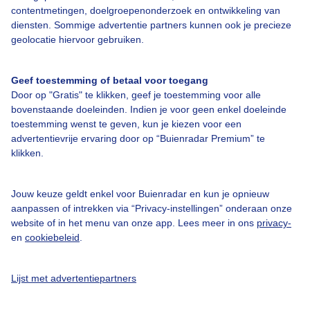
contentmetingen, doelgroepenonderzoek en ontwikkeling van
diensten. Sommige advertentie partners kunnen ook je precieze
geolocatie hiervoor gebruiken.
Over Buienradar
Geef toestemming of betaal voor toegang
Bedrijfsgegevens
Door op "Gratis" te klikken, geef je toestemming voor alle
bovenstaande doeleinden. Indien je voor geen enkel doeleinde
Veelgestelde vragen
toestemming wenst te geven, kun je kiezen voor een
Contact
advertentievrije ervaring door op “Buienradar Premium” te
klikken.
Toegankelijkheid
Gebruikersvoorwaarden
Jouw keuze geldt enkel voor Buienradar en kun je opnieuw
aanpassen of intrekken via “Privacy-instellingen” onderaan onze
Adverteren
website of in het menu van onze app. Lees meer in ons
privacy-
Buienradar Team
en
cookiebeleid
.
Privacy beleid
Lijst met advertentiepartners
Cookie beleid
Privacy instellingen