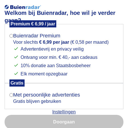
Welkom bij Buienradar, hoe wil je verder
gaan?
Premium € 6,99 / jaar
Mogen we je locatie gebruiken voor het
muggen
weer?
Buienradar Premium
Voor slechts
€ 6,99 per jaar
(€ 0,58 per maand)
Advertentievrij en privacy veilig
Ontvang voor min. € 40,- aan cadeaus
Indien je hier nog geen akkoord op hebt gegeven,
verschijnt er zo een pop-up uit je browser waarin
10% donatie aan Staatsbosbeheer
deze toestemming gevraagd wordt.
Elk moment opzegbaar
Gratis
Is goed, toon de popup
Met persoonlijke advertenties
Gratis blijven gebruiken
Instellingen
Nu niet, misschien later
Doorgaan
Gebruik je Safari en wil je niet elke dag deze pop-up zien?