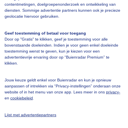
contentmetingen, doelgroepenonderzoek en ontwikkeling van
diensten. Sommige advertentie partners kunnen ook je precieze
geolocatie hiervoor gebruiken.
Over Buienradar
Geef toestemming of betaal voor toegang
Door op "Gratis" te klikken, geef je toestemming voor alle
Bedrijfsgegevens
bovenstaande doeleinden. Indien je voor geen enkel doeleinde
toestemming wenst te geven, kun je kiezen voor een
Veelgestelde vragen
advertentievrije ervaring door op “Buienradar Premium” te
klikken.
Contact
Toegankelijkheid
Jouw keuze geldt enkel voor Buienradar en kun je opnieuw
Gebruikersvoorwaarden
aanpassen of intrekken via “Privacy-instellingen” onderaan onze
website of in het menu van onze app. Lees meer in ons
privacy-
Adverteren
en
cookiebeleid
.
Buienradar Team
Privacy beleid
Lijst met advertentiepartners
Cookie beleid