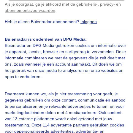
begon het heel eventjes licht te regenen maar niet
Als je doorgaat, ga je akkoord met de
gebruikers-
,
privacy-
en
Klik
hier
om dit aan te passen
veel. Foto gemaakt om 12:06 haven van Enkhuizen
abonnementsvoorwaarden
.
Heb je al een Buienradar-abonnement?
Inloggen
Door: Gerard Koster Joenje
Gemaakt: 31-08-2025, 38x bekeken
Buienradar is onderdeel van DPG Media.
Buienradar en DPG Media gebruiken cookies om informatie over
je apparaat, locatie, browser en surfgedrag te verzamelen. Deze
Regen
Wolken
Wind
informatie combineren we met de gegevens die je zelf deelt met
ons, zoals wanneer je een account aanmaakt. Dit doen we om
het gebruik van onze media te analyseren en onze websites en
Bekijk slideshow
apps te verbeteren.
Daarnaast kunnen we, als je hier toestemming voor geeft, je
gegevens gebruiken om onze content, communicatie en aanbod
te personaliseren en je relevante advertenties te tonen, en voor
marketingdoeleinden delen met 4 mediapartners. Ook content
Een moment geduld aub...
van 13 externe platformen wordt enkel getoond met jouw
toestemming. Onze 114 advertentie partners gebruiken cookies
voor gepersonaliseerde advertenties, advertentie- en