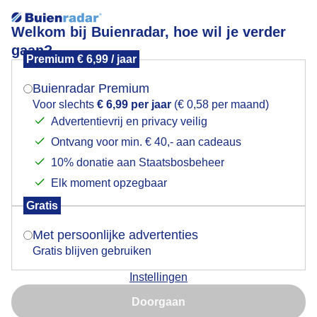
Welkom bij Buienradar, hoe wil je verder
gaan?
Premium € 6,99 / jaar
Mogen we je locatie gebruiken voor het
Donkere wolken boven de haven Enkhuizen
weer?
Buienradar Premium
Voor slechts
€ 6,99 per jaar
(€ 0,58 per maand)
Advertentievrij en privacy veilig
Ontvang voor min. € 40,- aan cadeaus
Indien je hier nog geen akkoord op hebt gegeven,
verschijnt er zo een pop-up uit je browser waarin
10% donatie aan Staatsbosbeheer
deze toestemming gevraagd wordt.
Elk moment opzegbaar
Gratis
Is goed, toon de popup
Met persoonlijke advertenties
Gratis blijven gebruiken
Wisselend bewolkt vandaag en in de ochtend droog
Instellingen
met een flink windje en ruimte voor de zon. De ene na
Nu niet, misschien later
de andere zeilboot vertrekt onder goede zeilcondities.
Doorgaan
Rond 11:35 trok het dicht met donkere bewolking en
Gebruik je Safari en wil je niet elke dag deze pop-up zien?