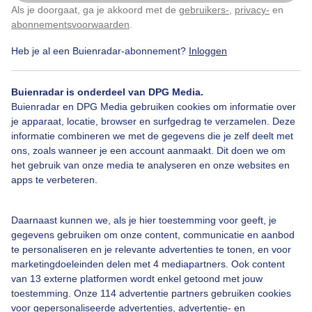
Als je doorgaat, ga je akkoord met de
gebruikers-
,
privacy-
en
Klik
hier
om dit aan te passen
abonnementsvoorwaarden
.
Heb je al een Buienradar-abonnement?
Inloggen
Frankrijk
Kerk
Zon
Buienradar is onderdeel van DPG Media.
Buienradar en DPG Media gebruiken cookies om informatie over
je apparaat, locatie, browser en surfgedrag te verzamelen. Deze
Bekijk slideshow
informatie combineren we met de gegevens die je zelf deelt met
ons, zoals wanneer je een account aanmaakt. Dit doen we om
het gebruik van onze media te analyseren en onze websites en
apps te verbeteren.
Een moment geduld aub...
Daarnaast kunnen we, als je hier toestemming voor geeft, je
gegevens gebruiken om onze content, communicatie en aanbod
te personaliseren en je relevante advertenties te tonen, en voor
marketingdoeleinden delen met 4 mediapartners. Ook content
van 13 externe platformen wordt enkel getoond met jouw
toestemming. Onze 114 advertentie partners gebruiken cookies
voor gepersonaliseerde advertenties, advertentie- en