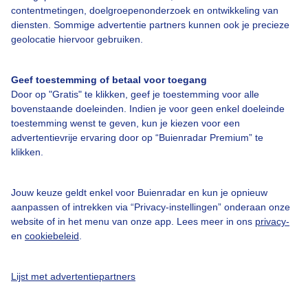
Over Buienradar
contentmetingen, doelgroepenonderzoek en ontwikkeling van
diensten. Sommige advertentie partners kunnen ook je precieze
geolocatie hiervoor gebruiken.
Bedrijfsgegevens
Veelgestelde vragen
Geef toestemming of betaal voor toegang
Door op "Gratis" te klikken, geef je toestemming voor alle
Contact
bovenstaande doeleinden. Indien je voor geen enkel doeleinde
Toegankelijkheid
toestemming wenst te geven, kun je kiezen voor een
advertentievrije ervaring door op “Buienradar Premium” te
Gebruikersvoorwaarden
klikken.
Adverteren
Buienradar Team
Jouw keuze geldt enkel voor Buienradar en kun je opnieuw
aanpassen of intrekken via “Privacy-instellingen” onderaan onze
Privacy beleid
website of in het menu van onze app. Lees meer in ons
privacy-
en
cookiebeleid
.
Cookie beleid
Privacy instellingen
Lijst met advertentiepartners
Gratis weerdata