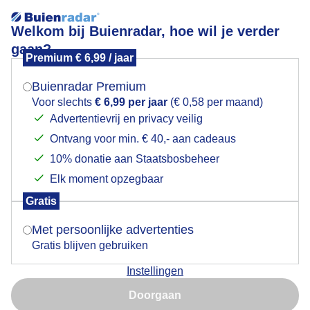
Welkom bij Buienradar, hoe wil je verder
gaan?
Premium € 6,99 / jaar
Mogen we je locatie gebruiken voor het
Kerk van Bedoin
weer?
Buienradar Premium
Voor slechts
€ 6,99 per jaar
(€ 0,58 per maand)
Advertentievrij en privacy veilig
Ontvang voor min. € 40,- aan cadeaus
Indien je hier nog geen akkoord op hebt gegeven,
verschijnt er zo een pop-up uit je browser waarin
10% donatie aan Staatsbosbeheer
deze toestemming gevraagd wordt.
Elk moment opzegbaar
Gratis
Is goed, toon de popup
Met persoonlijke advertenties
Gratis blijven gebruiken
Dinsdagmiddag rond 14 uur. Zon, 32c in Bedoin,
Instellingen
Frankrijk en weinig wind
Nu niet, misschien later
Doorgaan
Door: Corinne de Kroon
Gemaakt: 26-08-2025, 37x bekeken
Gebruik je Safari en wil je niet elke dag deze pop-up zien?