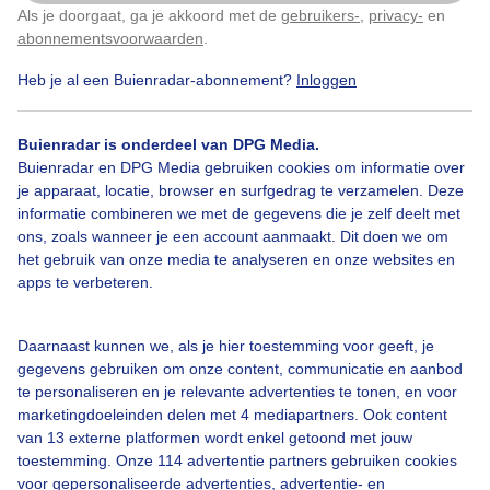
wel lekker weer
Als je doorgaat, ga je akkoord met de
gebruikers-
,
privacy-
en
Klik
hier
om dit aan te passen
abonnementsvoorwaarden
.
Door: Nel van Es
Gemaakt: 26-08-2025, 24x bekeken
Heb je al een Buienradar-abonnement?
Inloggen
Buienradar is onderdeel van DPG Media.
Buienradar en DPG Media gebruiken cookies om informatie over
Strandpad
Toenemenddebewolking
Zee
je apparaat, locatie, browser en surfgedrag te verzamelen. Deze
informatie combineren we met de gegevens die je zelf deelt met
ons, zoals wanneer je een account aanmaakt. Dit doen we om
Bekijk slideshow
het gebruik van onze media te analyseren en onze websites en
apps te verbeteren.
Daarnaast kunnen we, als je hier toestemming voor geeft, je
gegevens gebruiken om onze content, communicatie en aanbod
te personaliseren en je relevante advertenties te tonen, en voor
Een moment geduld aub...
marketingdoeleinden delen met 4 mediapartners. Ook content
van 13 externe platformen wordt enkel getoond met jouw
toestemming. Onze 114 advertentie partners gebruiken cookies
voor gepersonaliseerde advertenties, advertentie- en