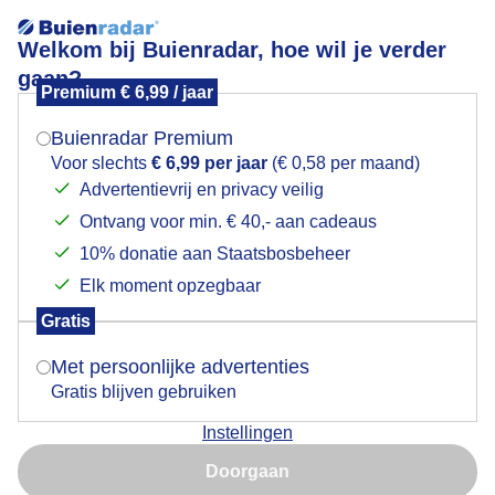
Welkom bij Buienradar, hoe wil je verder
gaan?
Premium € 6,99 / jaar
Mogen we je locatie gebruiken voor het
toenemende bewolking tussen de middag..
weer?
Buienradar Premium
Voor slechts
€ 6,99 per jaar
(€ 0,58 per maand)
Advertentievrij en privacy veilig
Ontvang voor min. € 40,- aan cadeaus
Indien je hier nog geen akkoord op hebt gegeven,
verschijnt er zo een pop-up uit je browser waarin
10% donatie aan Staatsbosbeheer
deze toestemming gevraagd wordt.
Elk moment opzegbaar
Gratis
Is goed, toon de popup
Met persoonlijke advertenties
Gratis blijven gebruiken
Instellingen
Nu niet, misschien later
Doorgaan
Gebruik je Safari en wil je niet elke dag deze pop-up zien?