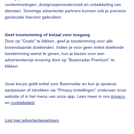
contentmetingen, doelgroepenonderzoek en ontwikkeling van
diensten. Sommige advertentie partners kunnen ook je precieze
geolocatie hiervoor gebruiken.
Over Buienradar
Geef toestemming of betaal voor toegang
Bedrijfsgegevens
Door op "Gratis" te klikken, geef je toestemming voor alle
bovenstaande doeleinden. Indien je voor geen enkel doeleinde
Veelgestelde vragen
toestemming wenst te geven, kun je kiezen voor een
Contact
advertentievrije ervaring door op “Buienradar Premium” te
klikken.
Toegankelijkheid
Gebruikersvoorwaarden
Jouw keuze geldt enkel voor Buienradar en kun je opnieuw
aanpassen of intrekken via “Privacy-instellingen” onderaan onze
Adverteren
website of in het menu van onze app. Lees meer in ons
privacy-
Buienradar Team
en
cookiebeleid
.
Privacy beleid
Lijst met advertentiepartners
Cookie beleid
Privacy instellingen