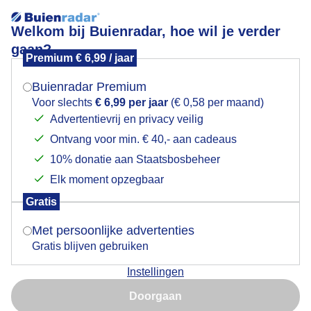
Welkom bij Buienradar, hoe wil je verder
gaan?
Premium € 6,99 / jaar
Mogen we je locatie gebruiken voor het
Zonsopkomst posbank
weer?
Buienradar Premium
Voor slechts
€ 6,99 per jaar
(€ 0,58 per maand)
Advertentievrij en privacy veilig
Ontvang voor min. € 40,- aan cadeaus
Indien je hier nog geen akkoord op hebt gegeven,
verschijnt er zo een pop-up uit je browser waarin
10% donatie aan Staatsbosbeheer
deze toestemming gevraagd wordt.
Elk moment opzegbaar
Gratis
Is goed, toon de popup
Met persoonlijke advertenties
Gratis blijven gebruiken
Instellingen
Nu niet, misschien later
Doorgaan
Gebruik je Safari en wil je niet elke dag deze pop-up zien?