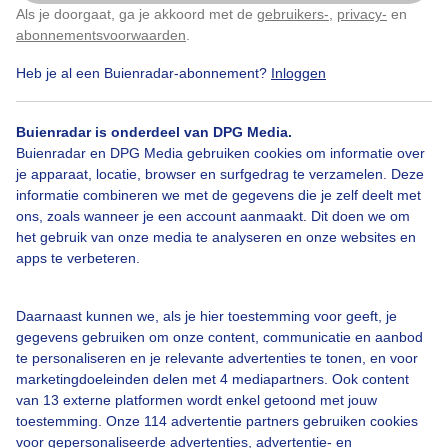
Gelukkig wat wolkjes aan de lucht voor de roze gloed
Als je doorgaat, ga je akkoord met de
gebruikers-
,
privacy-
en
Klik
hier
om dit aan te passen
abonnementsvoorwaarden
.
Door: Natasja en Martijn Stegeman
Heb je al een Buienradar-abonnement?
Inloggen
Gemaakt: 21-08-2025, 87x bekeken
Buienradar is onderdeel van DPG Media.
Buienradar en DPG Media gebruiken cookies om informatie over
Posbank
Veluwe
Zonsopkomst
je apparaat, locatie, browser en surfgedrag te verzamelen. Deze
informatie combineren we met de gegevens die je zelf deelt met
ons, zoals wanneer je een account aanmaakt. Dit doen we om
het gebruik van onze media te analyseren en onze websites en
Bekijk slideshow
apps te verbeteren.
Daarnaast kunnen we, als je hier toestemming voor geeft, je
gegevens gebruiken om onze content, communicatie en aanbod
te personaliseren en je relevante advertenties te tonen, en voor
Een moment geduld aub...
marketingdoeleinden delen met 4 mediapartners. Ook content
van 13 externe platformen wordt enkel getoond met jouw
toestemming. Onze 114 advertentie partners gebruiken cookies
voor gepersonaliseerde advertenties, advertentie- en