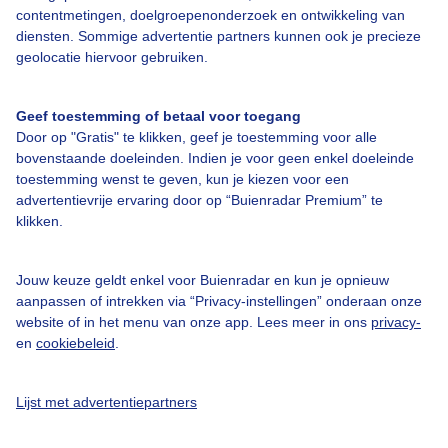
contentmetingen, doelgroepenonderzoek en ontwikkeling van
diensten. Sommige advertentie partners kunnen ook je precieze
geolocatie hiervoor gebruiken.
Over Buienradar
Geef toestemming of betaal voor toegang
Bedrijfsgegevens
Door op "Gratis" te klikken, geef je toestemming voor alle
bovenstaande doeleinden. Indien je voor geen enkel doeleinde
Veelgestelde vragen
toestemming wenst te geven, kun je kiezen voor een
advertentievrije ervaring door op “Buienradar Premium” te
Contact
klikken.
Toegankelijkheid
Gebruikersvoorwaarden
Jouw keuze geldt enkel voor Buienradar en kun je opnieuw
aanpassen of intrekken via “Privacy-instellingen” onderaan onze
Adverteren
website of in het menu van onze app. Lees meer in ons
privacy-
Buienradar Team
en
cookiebeleid
.
Privacy beleid
Lijst met advertentiepartners
Cookie beleid
Privacy instellingen