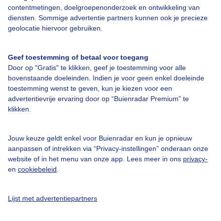
contentmetingen, doelgroepenonderzoek en ontwikkeling van
diensten. Sommige advertentie partners kunnen ook je precieze
geolocatie hiervoor gebruiken.
Geef toestemming of betaal voor toegang
Door op "Gratis" te klikken, geef je toestemming voor alle
Over Buienradar
bovenstaande doeleinden. Indien je voor geen enkel doeleinde
toestemming wenst te geven, kun je kiezen voor een
Bedrijfsgegevens
advertentievrije ervaring door op “Buienradar Premium” te
klikken.
Veelgestelde vragen
Contact
Jouw keuze geldt enkel voor Buienradar en kun je opnieuw
Toegankelijkheid
aanpassen of intrekken via “Privacy-instellingen” onderaan onze
website of in het menu van onze app. Lees meer in ons
privacy-
Gebruikersvoorwaarden
en
cookiebeleid
.
Adverteren
Buienradar Team
Lijst met advertentiepartners
Privacy beleid