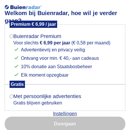
Welkom bij Buienradar, hoe wil je verder
gaan?
Premium € 6,99 / jaar
Mogen we je locatie gebruiken voor het
Lees meer.
weer?
Buienradar Premium
wisseld weer..ene moment veel blauwe lucht en
Voor slechts
€ 6,99 per jaar
(€ 0,58 per maand)
wolken,dan weer paar donkere wolken...
Advertentievrij en privacy veilig
Ontvang voor min. € 40,- aan cadeaus
Indien je hier nog geen akkoord op hebt gegeven,
verschijnt er zo een pop-up uit je browser waarin
10% donatie aan Staatsbosbeheer
deze toestemming gevraagd wordt.
Elk moment opzegbaar
Gratis
Is goed, toon de popup
Met persoonlijke advertenties
Gratis blijven gebruiken
Instellingen
Nu niet, misschien later
Doorgaan
Gebruik je Safari en wil je niet elke dag deze pop-up zien?