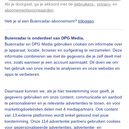
Als je doorgaat, ga je akkoord met de
gebruikers-
,
privacy-
en
Klik
hier
om dit aan te passen
abonnementsvoorwaarden
.
veel wind..
Heb je al een Buienradar-abonnement?
Inloggen
Door: Nel van Es
Gemaakt: 21-08-2025, 25x bekeken
Buienradar is onderdeel van DPG Media.
Buienradar en DPG Media gebruiken cookies om informatie over
je apparaat, locatie, browser en surfgedrag te verzamelen. Deze
informatie combineren we met de gegevens die je zelf deelt met
ons, zoals wanneer je een account aanmaakt. Dit doen we om
Blauwelucht
Wolken
Dijk
het gebruik van onze media te analyseren en onze websites en
apps te verbeteren.
Bekijk slideshow
Daarnaast kunnen we, als je hier toestemming voor geeft, je
gegevens gebruiken om onze content, communicatie en aanbod
te personaliseren en je relevante advertenties te tonen, en voor
marketingdoeleinden delen met 4 mediapartners. Ook content
van 13 externe platformen wordt enkel getoond met jouw
toestemming. Onze 114 advertentie partners gebruiken cookies
Een moment geduld aub...
voor gepersonaliseerde advertenties, advertentie- en