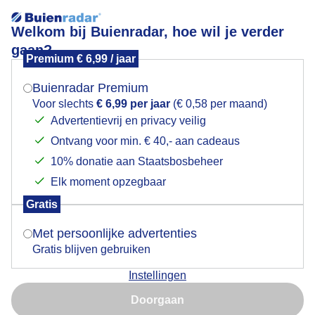
Welkom bij Buienradar, hoe wil je verder
gaan?
Premium € 6,99 / jaar
Mogen we je locatie gebruiken voor het
Gezellige vakantiedrukte op het Veerse-Meer
weer?
Buienradar Premium
Voor slechts
€ 6,99 per jaar
(€ 0,58 per maand)
Advertentievrij en privacy veilig
Ontvang voor min. € 40,- aan cadeaus
Indien je hier nog geen akkoord op hebt gegeven,
verschijnt er zo een pop-up uit je browser waarin
10% donatie aan Staatsbosbeheer
deze toestemming gevraagd wordt.
Elk moment opzegbaar
Gratis
Is goed, toon de popup
Met persoonlijke advertenties
Gratis blijven gebruiken
Instellingen
Nu niet, misschien later
Doorgaan
Gebruik je Safari en wil je niet elke dag deze pop-up zien?