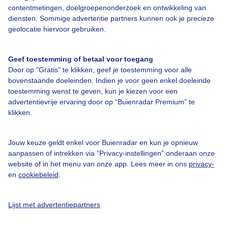
contentmetingen, doelgroepenonderzoek en ontwikkeling van
diensten. Sommige advertentie partners kunnen ook je precieze
geolocatie hiervoor gebruiken.
Over Buienradar
Geef toestemming of betaal voor toegang
Door op "Gratis" te klikken, geef je toestemming voor alle
Bedrijfsgegevens
bovenstaande doeleinden. Indien je voor geen enkel doeleinde
toestemming wenst te geven, kun je kiezen voor een
Veelgestelde vragen
advertentievrije ervaring door op “Buienradar Premium” te
Contact
klikken.
Toegankelijkheid
Jouw keuze geldt enkel voor Buienradar en kun je opnieuw
Gebruikersvoorwaarden
aanpassen of intrekken via “Privacy-instellingen” onderaan onze
website of in het menu van onze app. Lees meer in ons
privacy-
Adverteren
en
cookiebeleid
.
Buienradar Team
Privacy beleid
Lijst met advertentiepartners
Cookie beleid