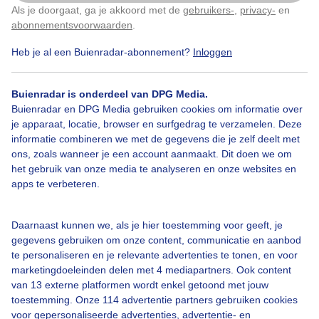
Zon en vriendelijke stapelwolken vanmorgen.
Als je doorgaat, ga je akkoord met de
gebruikers-
,
privacy-
en
Klik
hier
om dit aan te passen
Geersdijk, Zeeland
abonnementsvoorwaarden
.
Heb je al een Buienradar-abonnement?
Inloggen
Door: Geeske Harkema
Gemaakt: 17-08-2025, 113x bekeken
Buienradar is onderdeel van DPG Media.
Buienradar en DPG Media gebruiken cookies om informatie over
Gezelligevakantiedrukte
Zon
Wolken
je apparaat, locatie, browser en surfgedrag te verzamelen. Deze
informatie combineren we met de gegevens die je zelf deelt met
ons, zoals wanneer je een account aanmaakt. Dit doen we om
het gebruik van onze media te analyseren en onze websites en
Bekijk slideshow
apps te verbeteren.
Daarnaast kunnen we, als je hier toestemming voor geeft, je
gegevens gebruiken om onze content, communicatie en aanbod
te personaliseren en je relevante advertenties te tonen, en voor
marketingdoeleinden delen met 4 mediapartners. Ook content
Een moment geduld aub...
van 13 externe platformen wordt enkel getoond met jouw
toestemming. Onze 114 advertentie partners gebruiken cookies
voor gepersonaliseerde advertenties, advertentie- en