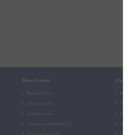
B
Direct naar
Over B
Weerstations
Bedrij
24 uurs radar
Veelge
Europa radar
Contac
7-daagse verwachting
Toegank
Satelliet Europa
Gebrui