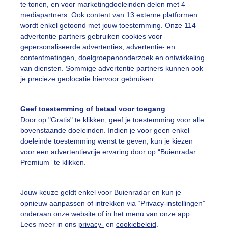
te tonen, en voor marketingdoeleinden delen met 4
mediapartners. Ook content van 13 externe platformen
ekijk slideshow
wordt enkel getoond met jouw toestemming. Onze 114
advertentie partners gebruiken cookies voor
gepersonaliseerde advertenties, advertentie- en
contentmetingen, doelgroepenonderzoek en ontwikkeling
van diensten. Sommige advertentie partners kunnen ook
je precieze geolocatie hiervoor gebruiken.
Een moment geduld
Geef toestemming of betaal voor toegang
Door op "Gratis" te klikken, geef je toestemming voor alle
bovenstaande doeleinden. Indien je voor geen enkel
uienradar
Mijn weer
doeleinde toestemming wenst te geven, kun je kiezen
voor een advertentievrije ervaring door op “Buienradar
fsgegevens
De Bilt
Premium” te klikken.
stelde vragen
Jouw keuze geldt enkel voor Buienradar en kun je
t
opnieuw aanpassen of intrekken via “Privacy-instellingen”
elijkheid
onderaan onze website of in het menu van onze app.
Lees meer in ons
privacy-
en
cookiebeleid
.
kersvoorwaarden