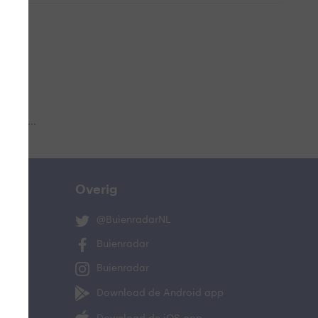
 aub...
Overig
@BuienradarNL
Buienradar
Buienradar
Download de Android app