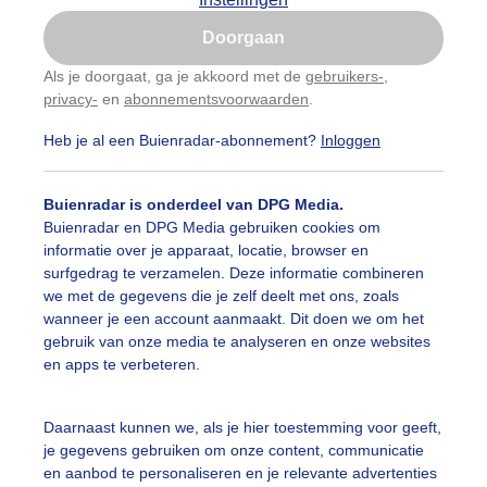
Is goed, toon de popup
Doorgaan
Nu niet, misschien later
Als je doorgaat, ga je akkoord met de
gebruikers-
,
privacy-
en
abonnementsvoorwaarden
.
Gebruik je Safari en wil je niet elke dag deze pop-up
zien?
Heb je al een Buienradar-abonnement?
Inloggen
Klik
hier
om dit aan te passen
Buienradar is onderdeel van DPG Media.
Buienradar en DPG Media gebruiken cookies om
informatie over je apparaat, locatie, browser en
surfgedrag te verzamelen. Deze informatie combineren
we met de gegevens die je zelf deelt met ons, zoals
wanneer je een account aanmaakt. Dit doen we om het
gebruik van onze media te analyseren en onze websites
iig bij zonsopkomst
en apps te verbeteren.
r: Martha kivits
Gemaakt: 15-08-2025, 36x bekeken
Daarnaast kunnen we, als je hier toestemming voor geeft,
eiig
Zomer
Zon
je gegevens gebruiken om onze content, communicatie
en aanbod te personaliseren en je relevante advertenties