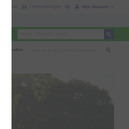
tie:
Files
| Treinmeldingen
Mijn Account
23
13
foto & video: