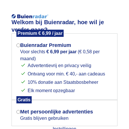
Reisinforma
Lees meer.
Welkom bij Buienradar, hoe wil je
verder gaan?
Premium € 6,99 / jaar
wijd
Foto en video
Weerzine
Buienradar Premium
Zoeken in 
Voor slechts
€ 6,99 per jaar
(€ 0,58 per
maand)
Mogen we je locatie gebruiken voor
og heiig bij zonsopkomst
Advertentievrij en privacy veilig
het weer?
Ontvang voor min. € 40,- aan cadeaus
10% donatie aan Staatsbosbeheer
Elk moment opzegbaar
Indien je hier nog geen akkoord op hebt
Gratis
gegeven, verschijnt er zo een pop-up uit
je browser waarin deze toestemming
Met persoonlijke advertenties
gevraagd wordt.
Gratis blijven gebruiken
Instellingen