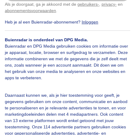
Als je doorgaat, ga je akkoord met de
gebruikers-
,
privacy-
en
Klik
hier
om dit aan te passen
abonnementsvoorwaarden
.
Heb je al een Buienradar-abonnement?
Inloggen
Dauwdruppels
Zomer
Zon
Buienradar is onderdeel van DPG Media.
Buienradar en DPG Media gebruiken cookies om informatie over
Bekijk slideshow
je apparaat, locatie, browser en surfgedrag te verzamelen. Deze
informatie combineren we met de gegevens die je zelf deelt met
ons, zoals wanneer je een account aanmaakt. Dit doen we om
het gebruik van onze media te analyseren en onze websites en
apps te verbeteren.
Een moment geduld aub...
Daarnaast kunnen we, als je hier toestemming voor geeft, je
gegevens gebruiken om onze content, communicatie en aanbod
te personaliseren en je relevante advertenties te tonen, en voor
marketingdoeleinden delen met 4 mediapartners. Ook content
van 13 externe platformen wordt enkel getoond met jouw
toestemming. Onze 114 advertentie partners gebruiken cookies
voor gepersonaliseerde advertenties, advertentie- en
Over Buienradar