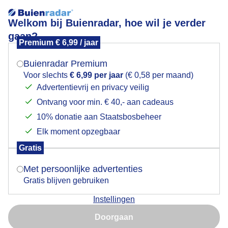
Welkom bij Buienradar, hoe wil je verder
gaan?
Premium € 6,99 / jaar
Mogen we je locatie gebruiken voor het
Dauwdruppels vanmorgen
weer?
Buienradar Premium
Voor slechts
€ 6,99 per jaar
(€ 0,58 per maand)
Advertentievrij en privacy veilig
Ontvang voor min. € 40,- aan cadeaus
Indien je hier nog geen akkoord op hebt gegeven,
verschijnt er zo een pop-up uit je browser waarin
10% donatie aan Staatsbosbeheer
deze toestemming gevraagd wordt.
Elk moment opzegbaar
Gratis
Is goed, toon de popup
Met persoonlijke advertenties
Gratis blijven gebruiken
Van de mist
Instellingen
Nu niet, misschien later
Door: Francien Tax
Gemaakt: 15-08-2025, 54x bekeken
Doorgaan
Gebruik je Safari en wil je niet elke dag deze pop-up zien?