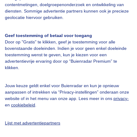
contentmetingen, doelgroepenonderzoek en ontwikkeling van
diensten. Sommige advertentie partners kunnen ook je precieze
Bedrijfsgegevens
geolocatie hiervoor gebruiken.
Veelgestelde vragen
Geef toestemming of betaal voor toegang
Contact
Door op "Gratis" te klikken, geef je toestemming voor alle
Toegankelijkheid
bovenstaande doeleinden. Indien je voor geen enkel doeleinde
toestemming wenst te geven, kun je kiezen voor een
Gebruikersvoorwaarden
advertentievrije ervaring door op “Buienradar Premium” te
klikken.
Adverteren
Buienradar Team
Jouw keuze geldt enkel voor Buienradar en kun je opnieuw
Privacy beleid
aanpassen of intrekken via “Privacy-instellingen” onderaan onze
website of in het menu van onze app. Lees meer in ons
privacy-
Cookie beleid
en
cookiebeleid
.
Privacy instellingen
Gratis weerdata
Lijst met advertentiepartners
@BuienradarNL