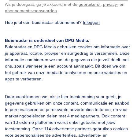
Als je doorgaat, ga je akkoord met de
gebruikers-
,
privacy-
en
Klik
hier
om dit aan te passen
abonnementsvoorwaarden
.
Vlinders
Zomer
Zon
Heb je al een Buienradar-abonnement?
Inloggen
Buienradar is onderdeel van DPG Media.
Bekijk slideshow
Buienradar en DPG Media gebruiken cookies om informatie over
je apparaat, locatie, browser en surfgedrag te verzamelen. Deze
informatie combineren we met de gegevens die je zelf deelt met
ons, zoals wanneer je een account aanmaakt. Dit doen we om
het gebruik van onze media te analyseren en onze websites en
apps te verbeteren.
Een moment geduld aub...
Daarnaast kunnen we, als je hier toestemming voor geeft, je
gegevens gebruiken om onze content, communicatie en aanbod
te personaliseren en je relevante advertenties te tonen, en voor
marketingdoeleinden delen met 4 mediapartners. Ook content
van 13 externe platformen wordt enkel getoond met jouw
Over Buienradar
toestemming. Onze 114 advertentie partners gebruiken cookies
voor gepersonaliseerde advertenties, advertentie- en