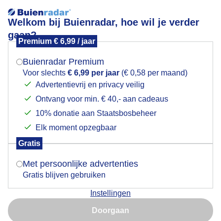
Welkom bij Buienradar, hoe wil je verder
gaan?
Premium € 6,99 / jaar
Mogen we je locatie gebruiken voor het
Vlinderweer
weer?
Buienradar Premium
Voor slechts
€ 6,99 per jaar
(€ 0,58 per maand)
Advertentievrij en privacy veilig
Ontvang voor min. € 40,- aan cadeaus
Indien je hier nog geen akkoord op hebt gegeven,
verschijnt er zo een pop-up uit je browser waarin
10% donatie aan Staatsbosbeheer
deze toestemming gevraagd wordt.
Elk moment opzegbaar
Gratis
Is goed, toon de popup
Met persoonlijke advertenties
Kleine vuurvlinder
Gratis blijven gebruiken
Instellingen
Nu niet, misschien later
Door: Rob Beckers
Gemaakt: 15-08-2025, 59x bekeken
Doorgaan
Gebruik je Safari en wil je niet elke dag deze pop-up zien?