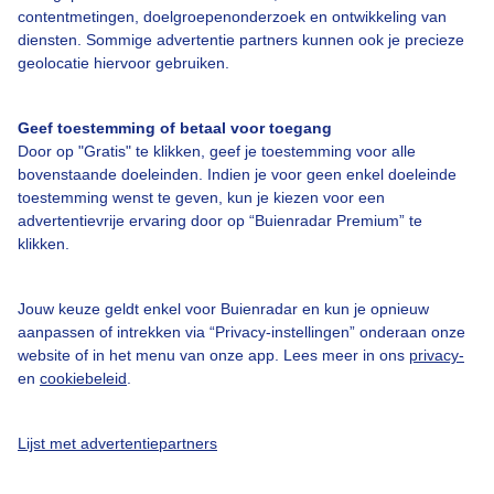
contentmetingen, doelgroepenonderzoek en ontwikkeling van
Bedrijfsgegevens
diensten. Sommige advertentie partners kunnen ook je precieze
geolocatie hiervoor gebruiken.
Veelgestelde vragen
Contact
Geef toestemming of betaal voor toegang
Toegankelijkheid
Door op "Gratis" te klikken, geef je toestemming voor alle
bovenstaande doeleinden. Indien je voor geen enkel doeleinde
Gebruikersvoorwaarden
toestemming wenst te geven, kun je kiezen voor een
advertentievrije ervaring door op “Buienradar Premium” te
Adverteren
klikken.
Buienradar Team
Privacy beleid
Jouw keuze geldt enkel voor Buienradar en kun je opnieuw
aanpassen of intrekken via “Privacy-instellingen” onderaan onze
Cookie beleid
website of in het menu van onze app. Lees meer in ons
privacy-
Privacy instellingen
en
cookiebeleid
.
Gratis weerdata
Lijst met advertentiepartners
@BuienradarNL