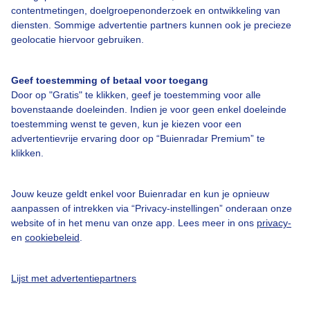
Over Buienradar
contentmetingen, doelgroepenonderzoek en ontwikkeling van
diensten. Sommige advertentie partners kunnen ook je precieze
geolocatie hiervoor gebruiken.
Bedrijfsgegevens
Veelgestelde vragen
Geef toestemming of betaal voor toegang
Door op "Gratis" te klikken, geef je toestemming voor alle
Contact
bovenstaande doeleinden. Indien je voor geen enkel doeleinde
Toegankelijkheid
toestemming wenst te geven, kun je kiezen voor een
advertentievrije ervaring door op “Buienradar Premium” te
Gebruikersvoorwaarden
klikken.
Adverteren
Buienradar Team
Jouw keuze geldt enkel voor Buienradar en kun je opnieuw
aanpassen of intrekken via “Privacy-instellingen” onderaan onze
Privacy beleid
website of in het menu van onze app. Lees meer in ons
privacy-
en
cookiebeleid
.
Cookie beleid
Privacy instellingen
Lijst met advertentiepartners
Gratis weerdata