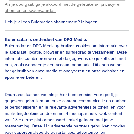
Als je doorgaat, ga je akkoord met de
gebruikers-
,
privacy-
en
Klik
hier
om dit aan te passen
abonnementsvoorwaarden
.
Heb je al een Buienradar-abonnement?
Inloggen
Zomer
Zon
Wind
Buienradar is onderdeel van DPG Media.
Buienradar en DPG Media gebruiken cookies om informatie over
je apparaat, locatie, browser en surfgedrag te verzamelen. Deze
Bekijk slideshow
informatie combineren we met de gegevens die je zelf deelt met
ons, zoals wanneer je een account aanmaakt. Dit doen we om
het gebruik van onze media te analyseren en onze websites en
apps te verbeteren.
Een moment geduld aub...
Daarnaast kunnen we, als je hier toestemming voor geeft, je
gegevens gebruiken om onze content, communicatie en aanbod
te personaliseren en je relevante advertenties te tonen, en voor
marketingdoeleinden delen met 4 mediapartners. Ook content
van 13 externe platformen wordt enkel getoond met jouw
toestemming. Onze 114 advertentie partners gebruiken cookies
voor gepersonaliseerde advertenties, advertentie- en