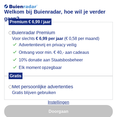
Welkom bij Buienradar, hoe wil je verder
gaan?
Premium € 6,99 / jaar
Mogen we je locatie gebruiken voor het
DRUKTE OP DE RINGVAART
weer?
Buienradar Premium
Voor slechts
€ 6,99 per jaar
(€ 0,58 per maand)
Advertentievrij en privacy veilig
Ontvang voor min. € 40,- aan cadeaus
Indien je hier nog geen akkoord op hebt gegeven,
verschijnt er zo een pop-up uit je browser waarin
10% donatie aan Staatsbosbeheer
deze toestemming gevraagd wordt.
Elk moment opzegbaar
Gratis
Is goed, toon de popup
Met persoonlijke advertenties
Gratis blijven gebruiken
Brandende zon wel wat "warme" wind , verkoeling
Instellingen
langs - en op 't water , druk met boten.
Nu niet, misschien later
Doorgaan
Door: Nellie Bartels
Gemaakt: 14-08-2025, 27x bekeken
Gebruik je Safari en wil je niet elke dag deze pop-up zien?