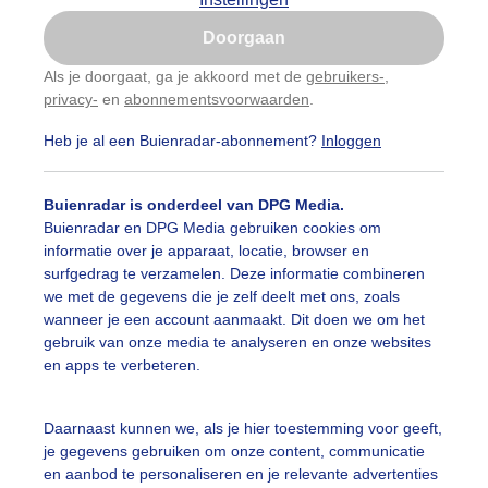
Is goed, toon de popup
Doorgaan
Nu niet, misschien later
Als je doorgaat, ga je akkoord met de
gebruikers-
,
privacy-
en
abonnementsvoorwaarden
.
Gebruik je Safari en wil je niet elke dag deze pop-up
zien?
Heb je al een Buienradar-abonnement?
Inloggen
Klik
hier
om dit aan te passen
Buienradar is onderdeel van DPG Media.
Buienradar en DPG Media gebruiken cookies om
informatie over je apparaat, locatie, browser en
surfgedrag te verzamelen. Deze informatie combineren
we met de gegevens die je zelf deelt met ons, zoals
scue Zeeland
wanneer je een account aanmaakt. Dit doen we om het
gebruik van onze media te analyseren en onze websites
r: Anne-Marie van Iersel
Gemaakt: 14-08-2025, 42x bekeken
en apps te verbeteren.
omer
Zon
Daarnaast kunnen we, als je hier toestemming voor geeft,
je gegevens gebruiken om onze content, communicatie
en aanbod te personaliseren en je relevante advertenties