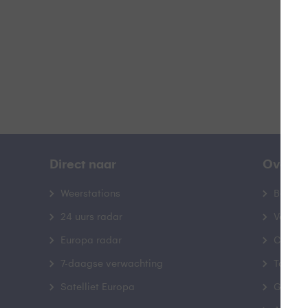
B
Direct naar
Over B
Weerstations
Bedrij
24 uurs radar
Veelge
Europa radar
Contac
7-daagse verwachting
Toegank
Satelliet Europa
Gebrui