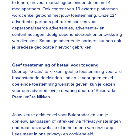
te tonen, en voor marketingdoeleinden delen met 4
ekijk slideshow
mediapartners. Ook content van 13 externe platformen
wordt enkel getoond met jouw toestemming. Onze 114
advertentie partners gebruiken cookies voor
gepersonaliseerde advertenties, advertentie- en
contentmetingen, doelgroepenonderzoek en ontwikkeling
van diensten. Sommige advertentie partners kunnen ook
Een moment geduld
je precieze geolocatie hiervoor gebruiken.
Geef toestemming of betaal voor toegang
Door op "Gratis" te klikken, geef je toestemming voor alle
uienradar
Mijn weer
bovenstaande doeleinden. Indien je voor geen enkel
doeleinde toestemming wenst te geven, kun je kiezen
fsgegevens
De Bilt
voor een advertentievrije ervaring door op “Buienradar
stelde vragen
Premium” te klikken.
t
Jouw keuze geldt enkel voor Buienradar en kun je
elijkheid
opnieuw aanpassen of intrekken via “Privacy-instellingen”
kersvoorwaarden
onderaan onze website of in het menu van onze app.
Lees meer in ons
privacy-
en
cookiebeleid
.