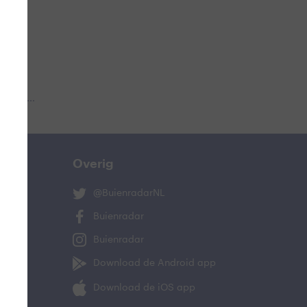
 aub...
Overig
@BuienradarNL
Buienradar
Buienradar
Download de Android app
Download de iOS app