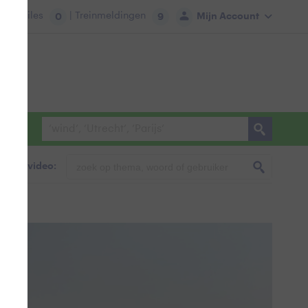
tie:
Files
| Treinmeldingen
Mijn Account
0
9
foto & video: