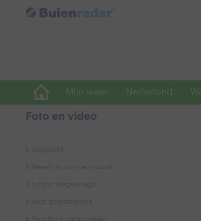
Mijn weer
Nederland
Wereld
Foto en video
R
Uitgelicht
Weerfoto van de maand
Laatst toegevoegd
Best gewaardeerd
Populaire categorieën