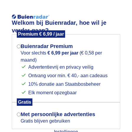
Reisinforma
Welkom bij Buienradar, hoe wil je
verder gaan?
Premium € 6,99 / jaar
Buienradar Premium
Voor slechts
€ 6,99 per jaar
(€ 0,58 per
wijd
Foto en video
Weerzine
maand)
Mogen we je locatie gebruiken voor
Advertentievrij en privacy veilig
het weer?
Zoeken in 
Ontvang voor min. € 40,- aan cadeaus
10% donatie aan Staatsbosbeheer
escue Zeeland
Elk moment opzegbaar
Indien je hier nog geen akkoord op hebt
Gratis
gegeven, verschijnt er zo een pop-up uit
je browser waarin deze toestemming
Met persoonlijke advertenties
gevraagd wordt.
Gratis blijven gebruiken
Instellingen