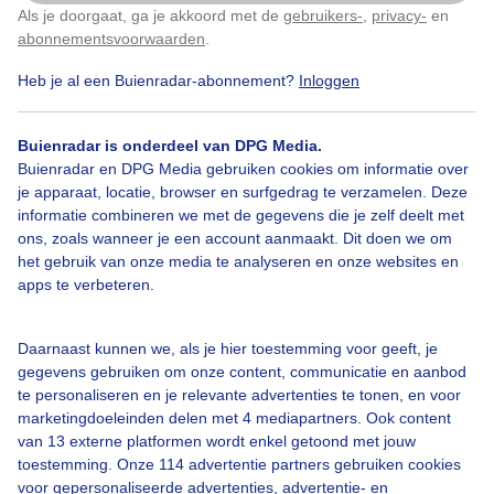
Als je doorgaat, ga je akkoord met de
gebruikers-
,
privacy-
en
Klik
hier
om dit aan te passen
abonnementsvoorwaarden
.
Heb je al een Buienradar-abonnement?
Inloggen
Terras
Spaarne
Zon
Buienradar is onderdeel van DPG Media.
Buienradar en DPG Media gebruiken cookies om informatie over
Bekijk slideshow
je apparaat, locatie, browser en surfgedrag te verzamelen. Deze
informatie combineren we met de gegevens die je zelf deelt met
ons, zoals wanneer je een account aanmaakt. Dit doen we om
het gebruik van onze media te analyseren en onze websites en
apps te verbeteren.
Een moment geduld aub...
Daarnaast kunnen we, als je hier toestemming voor geeft, je
gegevens gebruiken om onze content, communicatie en aanbod
te personaliseren en je relevante advertenties te tonen, en voor
marketingdoeleinden delen met 4 mediapartners. Ook content
van 13 externe platformen wordt enkel getoond met jouw
toestemming. Onze 114 advertentie partners gebruiken cookies
voor gepersonaliseerde advertenties, advertentie- en
Over Buienradar