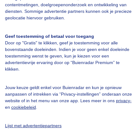
contentmetingen, doelgroepenonderzoek en ontwikkeling van
diensten. Sommige advertentie partners kunnen ook je precieze
Bedrijfsgegevens
geolocatie hiervoor gebruiken.
Veelgestelde vragen
Geef toestemming of betaal voor toegang
Contact
Door op "Gratis" te klikken, geef je toestemming voor alle
Toegankelijkheid
bovenstaande doeleinden. Indien je voor geen enkel doeleinde
toestemming wenst te geven, kun je kiezen voor een
Gebruikersvoorwaarden
advertentievrije ervaring door op “Buienradar Premium” te
klikken.
Adverteren
Buienradar Team
Jouw keuze geldt enkel voor Buienradar en kun je opnieuw
Privacy beleid
aanpassen of intrekken via “Privacy-instellingen” onderaan onze
website of in het menu van onze app. Lees meer in ons
privacy-
Cookie beleid
en
cookiebeleid
.
Privacy instellingen
Gratis weerdata
Lijst met advertentiepartners
@BuienradarNL