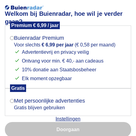
Welkom bij Buienradar, hoe wil je verder
gaan?
Premium € 6,99 / jaar
Mogen we je locatie gebruiken voor het
Heerlijk op het terras aan het Spaarne
weer?
Buienradar Premium
Voor slechts
€ 6,99 per jaar
(€ 0,58 per maand)
Advertentievrij en privacy veilig
Ontvang voor min. € 40,- aan cadeaus
Indien je hier nog geen akkoord op hebt gegeven,
verschijnt er zo een pop-up uit je browser waarin
10% donatie aan Staatsbosbeheer
deze toestemming gevraagd wordt.
Elk moment opzegbaar
Gratis
Is goed, toon de popup
Met persoonlijke advertenties
Gratis blijven gebruiken
Lekker onder een parasol en een lekker windje
Instellingen
Nu niet, misschien later
Door: Yvonne Raphael
Gemaakt: 14-08-2025, 37x bekeken
Doorgaan
Gebruik je Safari en wil je niet elke dag deze pop-up zien?