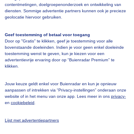
contentmetingen, doelgroepenonderzoek en ontwikkeling van
diensten. Sommige advertentie partners kunnen ook je precieze
geolocatie hiervoor gebruiken.
Over Buienradar
Geef toestemming of betaal voor toegang
Door op "Gratis" te klikken, geef je toestemming voor alle
Bedrijfsgegevens
bovenstaande doeleinden. Indien je voor geen enkel doeleinde
Veelgestelde vragen
toestemming wenst te geven, kun je kiezen voor een
advertentievrije ervaring door op “Buienradar Premium” te
Contact
klikken.
Toegankelijkheid
Gebruikersvoorwaarden
Jouw keuze geldt enkel voor Buienradar en kun je opnieuw
aanpassen of intrekken via “Privacy-instellingen” onderaan onze
Adverteren
website of in het menu van onze app. Lees meer in ons
privacy-
en
cookiebeleid
.
Buienradar Team
Privacy beleid
Lijst met advertentiepartners
Cookie beleid
Privacy instellingen