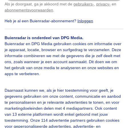
Oppassen voor muien.
Als je doorgaat, ga je akkoord met de
gebruikers-
,
privacy-
en
Klik
hier
om dit aan te passen
abonnementsvoorwaarden
.
Door: Ilse Kootkar
Gemaakt: 14-08-2025, 64x bekeken
Heb je al een Buienradar-abonnement?
Inloggen
Buienradar is onderdeel van DPG Media.
Buienradar en DPG Media gebruiken cookies om informatie over
#strand
Zomer
Zon
je apparaat, locatie, browser en surfgedrag te verzamelen. Deze
informatie combineren we met de gegevens die je zelf deelt met
ons, zoals wanneer je een account aanmaakt. Dit doen we om
het gebruik van onze media te analyseren en onze websites en
Bekijk slideshow
apps te verbeteren.
Daarnaast kunnen we, als je hier toestemming voor geeft, je
gegevens gebruiken om onze content, communicatie en aanbod
te personaliseren en je relevante advertenties te tonen, en voor
Een moment geduld aub...
marketingdoeleinden delen met 4 mediapartners. Ook content
van 13 externe platformen wordt enkel getoond met jouw
toestemming. Onze 114 advertentie partners gebruiken cookies
voor gepersonaliseerde advertenties, advertentie- en