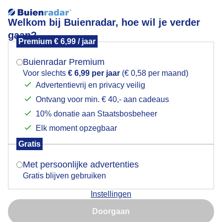
Welkom bij Buienradar, hoe wil je verder
gaan?
Premium € 6,99 / jaar
Mogen we je locatie gebruiken voor het
Lees meer.
weer?
Buienradar Premium
Het is heerlijk langs de kust
Voor slechts
€ 6,99 per jaar
(€ 0,58 per maand)
Advertentievrij en privacy veilig
Ontvang voor min. € 40,- aan cadeaus
Indien je hier nog geen akkoord op hebt gegeven,
verschijnt er zo een pop-up uit je browser waarin
10% donatie aan Staatsbosbeheer
deze toestemming gevraagd wordt.
Elk moment opzegbaar
Gratis
Is goed, toon de popup
Met persoonlijke advertenties
Gratis blijven gebruiken
Instellingen
Nu niet, misschien later
Het is weer prachtig mooi strandweer. Vanaf boven is
Doorgaan
de zee goed te zien. Je ziet de pieren en de stromingen.
Gebruik je Safari en wil je niet elke dag deze pop-up zien?