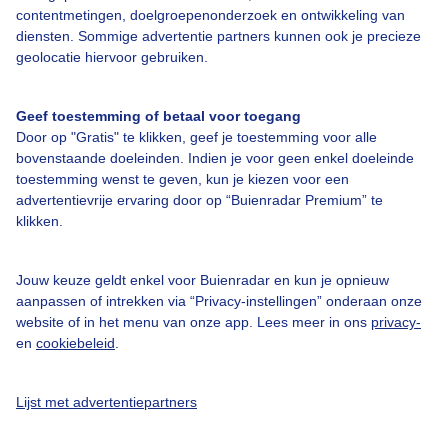
contentmetingen, doelgroepenonderzoek en ontwikkeling van
diensten. Sommige advertentie partners kunnen ook je precieze
Bedrijfsgegevens
geolocatie hiervoor gebruiken.
Veelgestelde vragen
Geef toestemming of betaal voor toegang
Contact
Door op "Gratis" te klikken, geef je toestemming voor alle
Toegankelijkheid
bovenstaande doeleinden. Indien je voor geen enkel doeleinde
toestemming wenst te geven, kun je kiezen voor een
Gebruikersvoorwaarden
advertentievrije ervaring door op “Buienradar Premium” te
klikken.
Adverteren
Buienradar Team
Jouw keuze geldt enkel voor Buienradar en kun je opnieuw
Privacy beleid
aanpassen of intrekken via “Privacy-instellingen” onderaan onze
website of in het menu van onze app. Lees meer in ons
privacy-
Cookie beleid
en
cookiebeleid
.
Privacy instellingen
Gratis weerdata
Lijst met advertentiepartners
@BuienradarNL