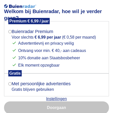
Welkom bij Buienradar, hoe wil je verder
gaan?
Premium € 6,99 / jaar
Mogen we je locatie gebruiken voor het
Simmer yn Fryslân
weer?
Buienradar Premium
Voor slechts
€ 6,99 per jaar
(€ 0,58 per maand)
Advertentievrij en privacy veilig
Ontvang voor min. € 40,- aan cadeaus
Indien je hier nog geen akkoord op hebt gegeven,
verschijnt er zo een pop-up uit je browser waarin
10% donatie aan Staatsbosbeheer
deze toestemming gevraagd wordt.
Elk moment opzegbaar
Gratis
Is goed, toon de popup
Met persoonlijke advertenties
Gratis blijven gebruiken
Zomer in Echtenerbrug
Instellingen
Nu niet, misschien later
Door: Albert Thibaudier
Gemaakt: 13-08-2025, 101x bekeken
Doorgaan
Gebruik je Safari en wil je niet elke dag deze pop-up zien?