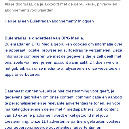
Als je doorgaat, ga je akkoord met de
gebruikers-
,
privacy-
en
Klik
hier
om dit aan te passen
abonnementsvoorwaarden
.
Heb je al een Buienradar-abonnement?
Inloggen
Bootjesweer
Zomer
Zon
Buienradar is onderdeel van DPG Media.
Buienradar en DPG Media gebruiken cookies om informatie over
Bekijk slideshow
je apparaat, locatie, browser en surfgedrag te verzamelen. Deze
informatie combineren we met de gegevens die je zelf deelt met
ons, zoals wanneer je een account aanmaakt. Dit doen we om
het gebruik van onze media te analyseren en onze websites en
apps te verbeteren.
Een moment geduld aub...
Daarnaast kunnen we, als je hier toestemming voor geeft, je
gegevens gebruiken om onze content, communicatie en aanbod
te personaliseren en je relevante advertenties te tonen, en voor
marketingdoeleinden delen met 4 mediapartners. Ook content
van 13 externe platformen wordt enkel getoond met jouw
toestemming. Onze 114 advertentie partners gebruiken cookies
voor gepersonaliseerde advertenties, advertentie- en
Over Buienradar