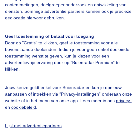
contentmetingen, doelgroepenonderzoek en ontwikkeling van
diensten. Sommige advertentie partners kunnen ook je precieze
Over Buienradar
geolocatie hiervoor gebruiken.
Bedrijfsgegevens
Geef toestemming of betaal voor toegang
Veelgestelde vragen
Door op "Gratis" te klikken, geef je toestemming voor alle
bovenstaande doeleinden. Indien je voor geen enkel doeleinde
Contact
toestemming wenst te geven, kun je kiezen voor een
Toegankelijkheid
advertentievrije ervaring door op “Buienradar Premium” te
klikken.
Gebruikersvoorwaarden
Adverteren
Jouw keuze geldt enkel voor Buienradar en kun je opnieuw
aanpassen of intrekken via “Privacy-instellingen” onderaan onze
Buienradar Team
website of in het menu van onze app. Lees meer in ons
privacy-
Privacy beleid
en
cookiebeleid
.
Cookie beleid
Lijst met advertentiepartners
Privacy instellingen
Gratis weerdata