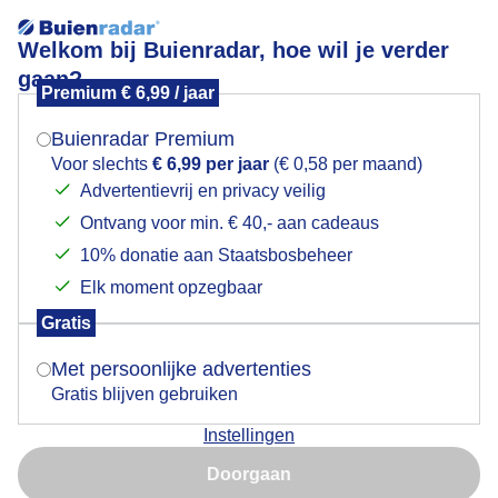
Welkom bij Buienradar, hoe wil je verder
gaan?
Premium € 6,99 / jaar
Mogen we je locatie gebruiken voor het
Zeedamp, mist, zeevlam
weer?
Buienradar Premium
Voor slechts
€ 6,99 per jaar
(€ 0,58 per maand)
Advertentievrij en privacy veilig
Ontvang voor min. € 40,- aan cadeaus
Indien je hier nog geen akkoord op hebt gegeven,
verschijnt er zo een pop-up uit je browser waarin
10% donatie aan Staatsbosbeheer
deze toestemming gevraagd wordt.
Elk moment opzegbaar
Gratis
Is goed, toon de popup
Met persoonlijke advertenties
Gratis blijven gebruiken
Instellingen
Nu niet, misschien later
Zeedamp, mist, zeevlam
Doorgaan
Gebruik je Safari en wil je niet elke dag deze pop-up zien?