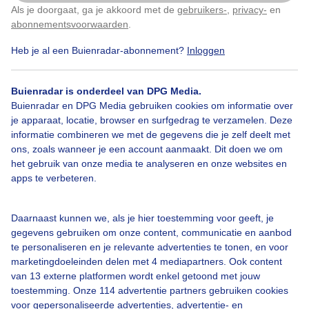
Als je doorgaat, ga je akkoord met de
gebruikers-
,
privacy-
en
Klik
hier
om dit aan te passen
Door: Edwin keur
Gemaakt: 13-08-2025, 143x bekeken
abonnementsvoorwaarden
.
Heb je al een Buienradar-abonnement?
Inloggen
Zeedamp
Zomer
Zon
Buienradar is onderdeel van DPG Media.
Buienradar en DPG Media gebruiken cookies om informatie over
je apparaat, locatie, browser en surfgedrag te verzamelen. Deze
informatie combineren we met de gegevens die je zelf deelt met
Bekijk slideshow
ons, zoals wanneer je een account aanmaakt. Dit doen we om
het gebruik van onze media te analyseren en onze websites en
apps te verbeteren.
Daarnaast kunnen we, als je hier toestemming voor geeft, je
Een moment geduld aub...
gegevens gebruiken om onze content, communicatie en aanbod
te personaliseren en je relevante advertenties te tonen, en voor
marketingdoeleinden delen met 4 mediapartners. Ook content
van 13 externe platformen wordt enkel getoond met jouw
toestemming. Onze 114 advertentie partners gebruiken cookies
voor gepersonaliseerde advertenties, advertentie- en