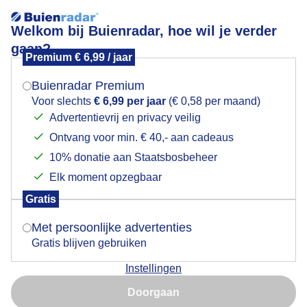
Welkom bij Buienradar, hoe wil je verder
gaan?
Premium € 6,99 / jaar
Mogen we je locatie gebruiken voor het
Schapen genieten nu het nog niet zo warm is , 21 gr
weer?
Buienradar Premium
Voor slechts
€ 6,99 per jaar
(€ 0,58 per maand)
Advertentievrij en privacy veilig
Ontvang voor min. € 40,- aan cadeaus
Indien je hier nog geen akkoord op hebt gegeven,
verschijnt er zo een pop-up uit je browser waarin
10% donatie aan Staatsbosbeheer
deze toestemming gevraagd wordt.
Elk moment opzegbaar
Gratis
Is goed, toon de popup
Met persoonlijke advertenties
Gratis blijven gebruiken
Nog niet veel zon gezien vanmorgen
Instellingen
Nu niet, misschien later
Door: Astrid Wiessner Hoog
Gemaakt: 13-08-2025, 31x bekeken
Doorgaan
Gebruik je Safari en wil je niet elke dag deze pop-up zien?