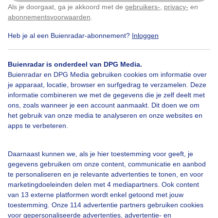
Als je doorgaat, ga je akkoord met de
gebruikers-
,
privacy-
en
Klik
hier
om dit aan te passen
abonnementsvoorwaarden
.
Heb je al een Buienradar-abonnement?
Inloggen
Schapen
Wolken
Dieren
Buienradar is onderdeel van DPG Media.
Buienradar en DPG Media gebruiken cookies om informatie over
Bekijk slideshow
je apparaat, locatie, browser en surfgedrag te verzamelen. Deze
informatie combineren we met de gegevens die je zelf deelt met
ons, zoals wanneer je een account aanmaakt. Dit doen we om
het gebruik van onze media te analyseren en onze websites en
apps te verbeteren.
Een moment geduld aub...
Daarnaast kunnen we, als je hier toestemming voor geeft, je
gegevens gebruiken om onze content, communicatie en aanbod
te personaliseren en je relevante advertenties te tonen, en voor
marketingdoeleinden delen met 4 mediapartners. Ook content
van 13 externe platformen wordt enkel getoond met jouw
toestemming. Onze 114 advertentie partners gebruiken cookies
voor gepersonaliseerde advertenties, advertentie- en
Over Buienradar