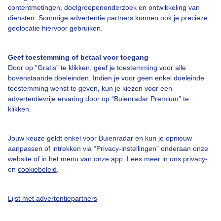
contentmetingen, doelgroepenonderzoek en ontwikkeling van
diensten. Sommige advertentie partners kunnen ook je precieze
Bedrijfsgegevens
geolocatie hiervoor gebruiken.
Veelgestelde vragen
Geef toestemming of betaal voor toegang
Contact
Door op "Gratis" te klikken, geef je toestemming voor alle
Toegankelijkheid
bovenstaande doeleinden. Indien je voor geen enkel doeleinde
toestemming wenst te geven, kun je kiezen voor een
Gebruikersvoorwaarden
advertentievrije ervaring door op “Buienradar Premium” te
klikken.
Adverteren
Buienradar Team
Jouw keuze geldt enkel voor Buienradar en kun je opnieuw
Privacy beleid
aanpassen of intrekken via “Privacy-instellingen” onderaan onze
website of in het menu van onze app. Lees meer in ons
privacy-
Cookie beleid
en
cookiebeleid
.
Privacy instellingen
Gratis weerdata
Lijst met advertentiepartners
@BuienradarNL