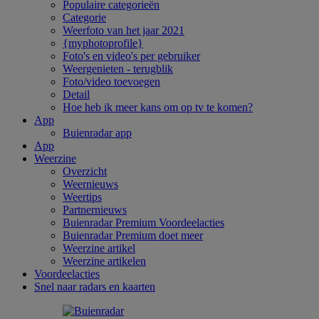
Populaire categorieën
Categorie
Weerfoto van het jaar 2021
{myphotoprofile}
Foto's en video's per gebruiker
Weergenieten - terugblik
Foto/video toevoegen
Detail
Hoe heb ik meer kans om op tv te komen?
App
Buienradar app
App
Weerzine
Overzicht
Weernieuws
Weertips
Partnernieuws
Buienradar Premium Voordeelacties
Buienradar Premium doet meer
Weerzine artikel
Weerzine artikelen
Voordeelacties
Snel naar radars en kaarten