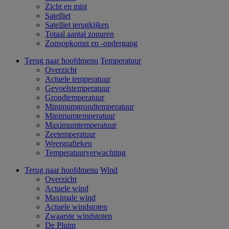
Zicht en mist
Satelliet
Satelliet terugkijken
Totaal aantal zonuren
Zonsopkomst en -ondergang
Terug naar hoofdmenu
Temperatuur
Overzicht
Actuele temperatuur
Gevoelstemperatuur
Grondtemperatuur
Minimumgrondtemperatuur
Minimumtemperatuur
Maximumtemperatuur
Zeetemperatuur
Weergrafieken
Temperatuurverwachting
Terug naar hoofdmenu
Wind
Overzicht
Actuele wind
Maximale wind
Actuele windstoten
Zwaarste windstoten
De Pluim