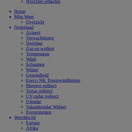
Weerzine artikelen
Home
Mijn Weer
Overzicht
Nederland
Actueel
Verwachtingen
Neerslag
Zon en wolken
Temperatuur
Wind
Schaatsen
Winter
Gezondheid
Eneco NK Tegenwindfietsen
Muggen redirect
Terras redirect
UV-radar redirect
Uitradar
Vakantieradar Widget
Evenementen
Wereldwijd
Europa
Afrika