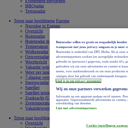
Evenement toevoegen
BBQradar
Terrasradar
Terug naar hoofdmenu
Europa
Neerslag in Europa
Overzicht
Buienradar
Buienradar terugkijken
Buienradar willen we gratis en toegankelijk houden 
Temperatuur
transparant met jouw privacy omgaan en je meer c
Wolkenradar
Buienradar is onderdeel van DPG Media. Als je onze w
Onweerradar
advertentiepartners cookies (en soortgelijke technieken
Weerbericht
gebruikt en (persoons-) gegevens, zoals unieke id’s, 
gebruiken wij om onze advertenties en content te kunn
Vakantie weervideo
meten, voor marktonderzoek en om onze producten en di
Weer per land
wijzigen door het gebruik van onderstaande knoppen o
7-daagse verwachting
vind je in ons privacy statement.
Sneeuwradar
Satelliet
Wij en onze partners verwerken gegevens
Satelliet terugkijken
Informatie op een apparaat opslaan en/of openen. Prec
Zonkracht (UV)
apparaten. Gepersonaliseerde advertenties en content
Zeetemperatuur
ontwikkeling van diensten.
Vakantieweer
Lijst met advertentiepartners
Terug naar hoofdmenu
Afrika
Overzicht
Cookie-instellingen aanpas