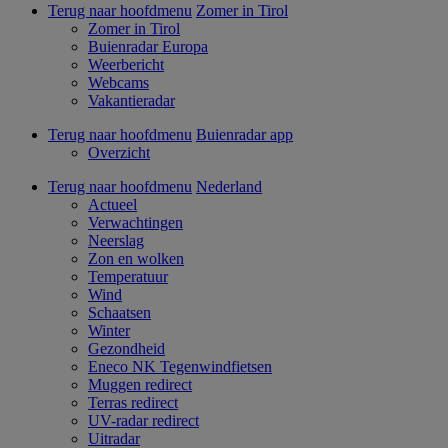
Terug naar hoofdmenu
Zomer in Tirol
Zomer in Tirol
Buienradar Europa
Weerbericht
Webcams
Vakantieradar
Terug naar hoofdmenu
Buienradar app
Overzicht
Terug naar hoofdmenu
Nederland
Actueel
Verwachtingen
Neerslag
Zon en wolken
Temperatuur
Wind
Schaatsen
Winter
Gezondheid
Eneco NK Tegenwindfietsen
Muggen redirect
Terras redirect
UV-radar redirect
Uitradar