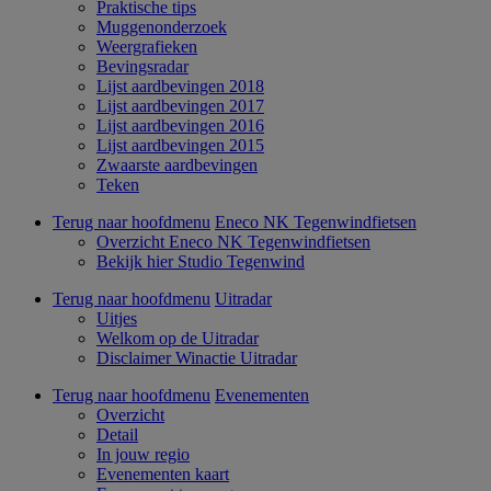
Praktische tips
Muggenonderzoek
Weergrafieken
Bevingsradar
Lijst aardbevingen 2018
Lijst aardbevingen 2017
Lijst aardbevingen 2016
Lijst aardbevingen 2015
Zwaarste aardbevingen
Teken
Terug naar hoofdmenu
Eneco NK Tegenwindfietsen
Overzicht Eneco NK Tegenwindfietsen
Bekijk hier Studio Tegenwind
Terug naar hoofdmenu
Uitradar
Uitjes
Welkom op de Uitradar
Disclaimer Winactie Uitradar
Terug naar hoofdmenu
Evenementen
Overzicht
Detail
In jouw regio
Evenementen kaart