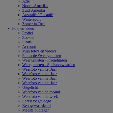
Azië
Noord-Amerika
Zuid-Amerika
Australië / Oceanië
Wintersport
Zomer in Tirol
Foto en video
Profiel
Zoeken
Plaats
Account
Mijn foto's en video's
Fotoactie #weergenieten
Weergenieten - Inzendingen
Weergenieten - Spelvoorwaarden
Weerfoto van het Jaar
Weerfoto van het Jaar
Weerfoto van het Jaar
Weerfoto van het Jaar
Uitgelicht
Weerfoto van de maand
Weerfoto van de week
Laatst toegevoegd
Best gewaardeerd
Meeste bijdragen