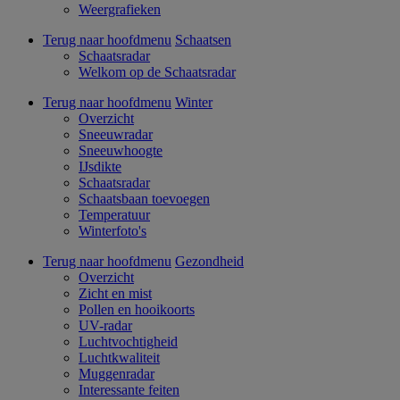
Weergrafieken
Terug naar hoofdmenu
Schaatsen
Schaatsradar
Welkom op de Schaatsradar
Terug naar hoofdmenu
Winter
Overzicht
Sneeuwradar
Sneeuwhoogte
IJsdikte
Schaatsradar
Schaatsbaan toevoegen
Temperatuur
Winterfoto's
Terug naar hoofdmenu
Gezondheid
Overzicht
Zicht en mist
Pollen en hooikoorts
UV-radar
Luchtvochtigheid
Luchtkwaliteit
Muggenradar
Interessante feiten