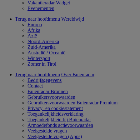
Vakantieradar Widget
Evenementen
Terug naar hoofdmenu
Wereldwijd
Europa
Afrika
Azië
Noord-Amerika
Zuid-Amerika
Australië / Oceanië
Wintersport
Zomer in Tirol
Terug naar hoofdmenu
Over Buienradar
Bedrijfsgegevens
Contact
Buienradar Bronnen
Gebruikersvoorwaarden
Gebruikersvoorwaarden Buienradar Premium
Privacy- en cookiestatement
Toegankelijkheidsverklaring
Toegankelijkheid bij Buienradar
Armoedefonds actievoorwaarden
Veelgestelde vragen
Veelgestelde vragen (Apps)