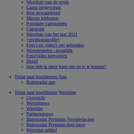
Weerfoto van de week
Laatst toegevoegd
Best gewaardeerd
Meeste bijdragen
Populaire categorieën
Categorie
Weerfoto van het jaar 2021
{myphotoprofile}
Foto's en video's per gebruiker
Weergenieten - terugblik
Foto/video toevoegen
Detail
Hoe heb ik meer kans om op tv te komen?
Terug naar hoofdmenu
App
Buienradar app
Terug naar hoofdmenu
Weerzine
Overzicht
Weernieuws
Weertips
Partnernieuws
Buienradar Premium Voordeelacties
Buienradar Premium doet meer
Weerzine artikel