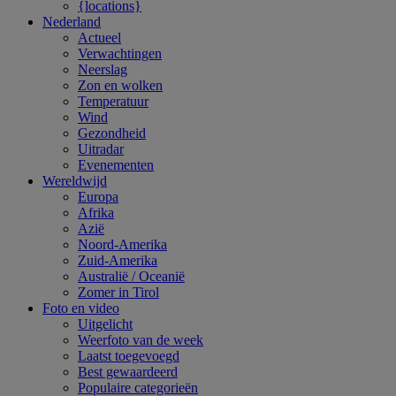
{locations}
Nederland
Actueel
Verwachtingen
Neerslag
Zon en wolken
Temperatuur
Wind
Gezondheid
Uitradar
Evenementen
Wereldwijd
Europa
Afrika
Azië
Noord-Amerika
Zuid-Amerika
Australië / Oceanië
Zomer in Tirol
Foto en video
Uitgelicht
Weerfoto van de week
Laatst toegevoegd
Best gewaardeerd
Populaire categorieën