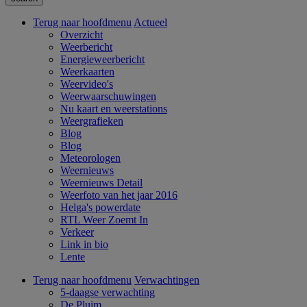
Terug naar hoofdmenu
Actueel
Overzicht
Weerbericht
Energieweerbericht
Weerkaarten
Weervideo's
Weerwaarschuwingen
Nu kaart en weerstations
Weergrafieken
Blog
Blog
Meteorologen
Weernieuws
Weernieuws Detail
Weerfoto van het jaar 2016
Helga's powerdate
RTL Weer Zoemt In
Verkeer
Link in bio
Lente
Terug naar hoofdmenu
Verwachtingen
5-daagse verwachting
De Pluim