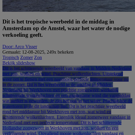
Dit is het tropische weerbeeld in de middag in
Amsterdam op de Amstel, waar het water de nodige
verkoeling geeft.
Door: Arco Visser
Gemaakt: 12-08-2025, 249x bekeken
Tropisch
Zomer
Zon
Bekijk slideshow
Dit is het schitterende weerbeeld van vandaag in Midden-Nederland
met zon, wolken en wind. Prachtige wolkenluchten. Uitstekend
weer om te fietsen met een nagenoeg perfecte temperatuur voor nu
in de zomer.
Dit is het weerbeeld in de middag in Midden-
Nederland bij Werkhoven met prachtig zomerweer, werkelijk
schitterende wolkenluchten en een aangename wind die vanmiddag
wat sterker is geworden. Je ziet het ook in het water. Prachtig hoe de
watertoren in de dit landschap ligt.
Dit is het prachtige weerbeeld
rond het middaguur bij Werkhoven met zon, wat wind en
schitterende wolkenluchten. Eigenlijk ideaal zomerweer vandaag in
Nederland met een perfecte temperatuur.
Dit is het schitterende
Hollandse zomerweer in Werkhoven met zon, wolken en een
verfrissende wind. Opvallend mooie wolkenluchten vandaag en