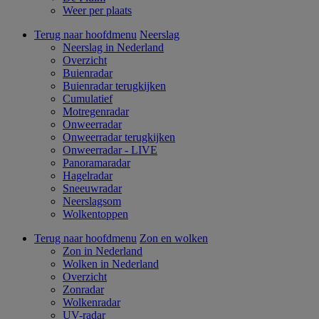
Weer per plaats
Terug naar hoofdmenu
Neerslag
Neerslag in Nederland
Overzicht
Buienradar
Buienradar terugkijken
Cumulatief
Motregenradar
Onweerradar
Onweerradar terugkijken
Onweerradar - LIVE
Panoramaradar
Hagelradar
Sneeuwradar
Neerslagsom
Wolkentoppen
Terug naar hoofdmenu
Zon en wolken
Zon in Nederland
Wolken in Nederland
Overzicht
Zonradar
Wolkenradar
UV-radar