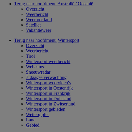
Terug naar hoofdmenu
Australië / Oceanië
Overzicht
Weerbericht
Weer per land
Satelliet
Vakantieweer
Terug naar hoofdmenu
Wintersport
Overzicht
Weerbericht
Tirol
Wintersport weerbericht
Webcams
Sneeuwradar
7-daagse verwachting
Wintersport weervideo's
Wintersport in Oostenrijk
Wintersport in Frankrijk
Wintersport in Duitsland
Wintersport in Zwitserland
Wintersport gebieden
Wettergipfel
Land
Gebied