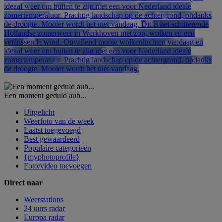
ideaal weer om buiten te zijn met een voor Nederland ideale
zomertemperatuur. Prachtig landschap op de achtergrond, ondanks
de droogte. Mooier wordt het niet vandaag.
Dit is het schitterende
Hollandse zomerweer in Werkhoven met zon, wolken en een
verfrissende wind. Opvallend mooie wolkenluchten vandaag en
ideaal weer om buiten te zijn met een voor Nederland ideale
zomertemperatuur. Prachtig landschap op de achtergrond, ondanks
de droogte. Mooier wordt het niet vandaag,
Een moment geduld aub...
Uitgelicht
Weerfoto van de week
Laatst toegevoegd
Best gewaardeerd
Populaire categorieën
{myphotoprofile}
Foto/video toevoegen
Direct naar
Weerstations
24 uurs radar
Europa radar