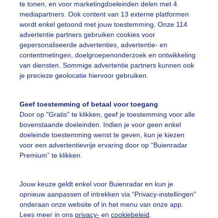
te tonen, en voor marketingdoeleinden delen met 4
mediapartners. Ook content van 13 externe platformen
on
Wolken
Zonsondergang
wordt enkel getoond met jouw toestemming. Onze 114
advertentie partners gebruiken cookies voor
gepersonaliseerde advertenties, advertentie- en
ekijk slideshow
contentmetingen, doelgroepenonderzoek en ontwikkeling
van diensten. Sommige advertentie partners kunnen ook
je precieze geolocatie hiervoor gebruiken.
Geef toestemming of betaal voor toegang
Door op "Gratis" te klikken, geef je toestemming voor alle
Een moment geduld
bovenstaande doeleinden. Indien je voor geen enkel
doeleinde toestemming wenst te geven, kun je kiezen
voor een advertentievrije ervaring door op “Buienradar
Premium” te klikken.
uienradar
Mijn weer
Jouw keuze geldt enkel voor Buienradar en kun je
fsgegevens
De Bilt
opnieuw aanpassen of intrekken via “Privacy-instellingen”
stelde vragen
onderaan onze website of in het menu van onze app.
Lees meer in ons
privacy-
en
cookiebeleid
.
t