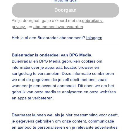
Is goed, toon de popup
Doorgaan
Nu niet, misschien later
Als je doorgaat, ga je akkoord met de
gebruikers-
,
privacy-
en
abonnementsvoorwaarden
.
Gebruik je Safari en wil je niet elke dag deze pop-up
zien?
Heb je al een Buienradar-abonnement?
Inloggen
Klik
hier
om dit aan te passen
Buienradar is onderdeel van DPG Media.
Buienradar en DPG Media gebruiken cookies om
informatie over je apparaat, locatie, browser en
surfgedrag te verzamelen. Deze informatie combineren
we met de gegevens die je zelf deelt met ons, zoals
wanneer je een account aanmaakt. Dit doen we om het
gebruik van onze media te analyseren en onze websites
en apps te verbeteren.
nsondergang
Daarnaast kunnen we, als je hier toestemming voor geeft,
je gegevens gebruiken om onze content, communicatie
r: Sandra Vos
Gemaakt: 12-08-2025, 74x bekeken
en aanbod te personaliseren en je relevante advertenties