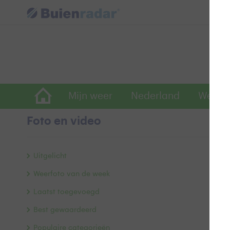
Mijn weer
Nederland
Wereld
Foto en video
Z
Uitgelicht
Weerfoto van de week
Laatst toegevoegd
Best gewaardeerd
Populaire categorieën