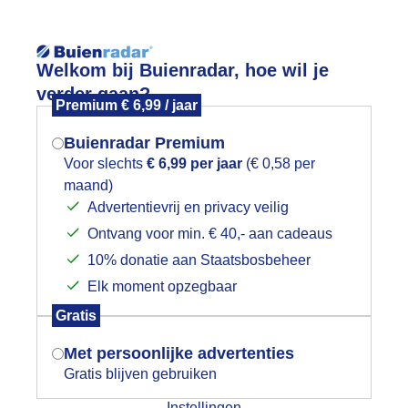
Reisinforma
Welkom bij Buienradar, hoe wil je
verder gaan?
Premium € 6,99 / jaar
Buienradar Premium
Voor slechts
€ 6,99 per jaar
(€ 0,58 per
wijd
Foto en video
Weerzine
maand)
Mogen we je locatie gebruiken voor
Advertentievrij en privacy veilig
het weer?
Zoeken in 
Ontvang voor min. € 40,- aan cadeaus
10% donatie aan Staatsbosbeheer
onsondergang
Elk moment opzegbaar
Indien je hier nog geen akkoord op hebt
Gratis
gegeven, verschijnt er zo een pop-up uit
je browser waarin deze toestemming
Met persoonlijke advertenties
gevraagd wordt.
Gratis blijven gebruiken
Instellingen