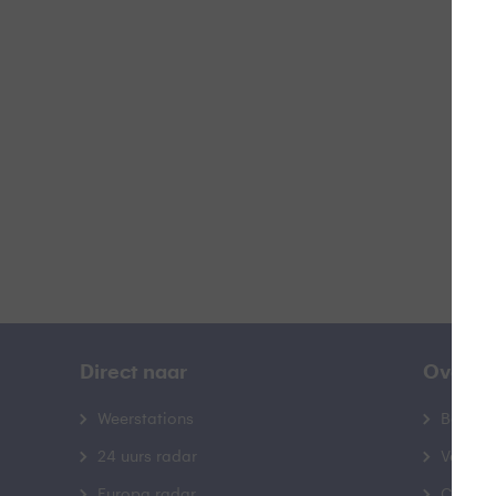
Z
B
Direct naar
Over B
Weerstations
Bedrij
24 uurs radar
Veelge
Europa radar
Contac