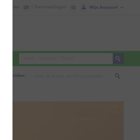
tie:
Files
| Treinmeldingen
Mijn Account
25
12
foto & video: