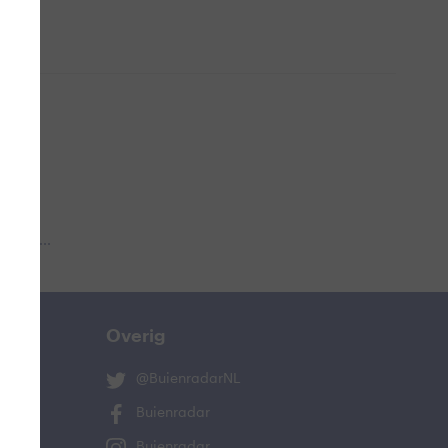
 aub...
Overig
@BuienradarNL
Buienradar
Buienradar