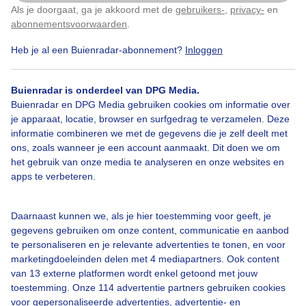
Als je doorgaat, ga je akkoord met de
gebruikers-
,
privacy-
en
Klik
hier
om dit aan te passen
abonnementsvoorwaarden
.
Bekijk slideshow
Heb je al een Buienradar-abonnement?
Inloggen
Buienradar is onderdeel van DPG Media.
Buienradar en DPG Media gebruiken cookies om informatie over
je apparaat, locatie, browser en surfgedrag te verzamelen. Deze
Een moment geduld aub...
informatie combineren we met de gegevens die je zelf deelt met
ons, zoals wanneer je een account aanmaakt. Dit doen we om
het gebruik van onze media te analyseren en onze websites en
apps te verbeteren.
Daarnaast kunnen we, als je hier toestemming voor geeft, je
Over Buienradar
gegevens gebruiken om onze content, communicatie en aanbod
te personaliseren en je relevante advertenties te tonen, en voor
marketingdoeleinden delen met 4 mediapartners. Ook content
Bedrijfsgegevens
van 13 externe platformen wordt enkel getoond met jouw
Veelgestelde vragen
toestemming. Onze 114 advertentie partners gebruiken cookies
voor gepersonaliseerde advertenties, advertentie- en