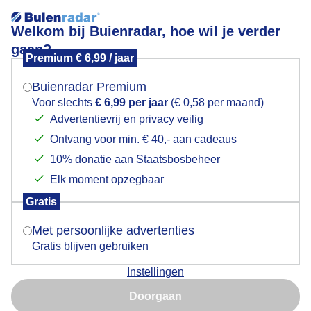
Welkom bij Buienradar, hoe wil je verder
gaan?
Premium € 6,99 / jaar
Mogen we je locatie gebruiken voor het
1000019612
weer?
Buienradar Premium
Voor slechts
€ 6,99 per jaar
(€ 0,58 per maand)
Advertentievrij en privacy veilig
Ontvang voor min. € 40,- aan cadeaus
Indien je hier nog geen akkoord op hebt gegeven,
verschijnt er zo een pop-up uit je browser waarin
10% donatie aan Staatsbosbeheer
deze toestemming gevraagd wordt.
Elk moment opzegbaar
Gratis
Is goed, toon de popup
Met persoonlijke advertenties
Gratis blijven gebruiken
Door: public
Gemaakt: 11-08-2025, 28x bekeken
Instellingen
Nu niet, misschien later
Doorgaan
Gebruik je Safari en wil je niet elke dag deze pop-up zien?