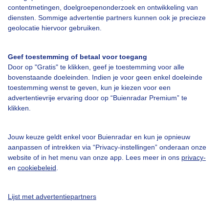
Contact
contentmetingen, doelgroepenonderzoek en ontwikkeling van
diensten. Sommige advertentie partners kunnen ook je precieze
Toegankelijkheid
geolocatie hiervoor gebruiken.
Gebruikersvoorwaarden
Adverteren
Geef toestemming of betaal voor toegang
Door op "Gratis" te klikken, geef je toestemming voor alle
Buienradar Team
bovenstaande doeleinden. Indien je voor geen enkel doeleinde
Privacy beleid
toestemming wenst te geven, kun je kiezen voor een
advertentievrije ervaring door op “Buienradar Premium” te
Cookie beleid
klikken.
Privacy instellingen
Gratis weerdata
Jouw keuze geldt enkel voor Buienradar en kun je opnieuw
aanpassen of intrekken via “Privacy-instellingen” onderaan onze
website of in het menu van onze app. Lees meer in ons
privacy-
@BuienradarNL
en
cookiebeleid
.
Buienradar
Buienradar
Lijst met advertentiepartners