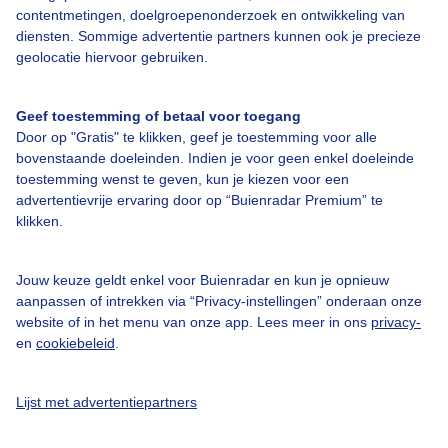
contentmetingen, doelgroepenonderzoek en ontwikkeling van
diensten. Sommige advertentie partners kunnen ook je precieze
geolocatie hiervoor gebruiken.
Over Buienradar
Geef toestemming of betaal voor toegang
Door op "Gratis" te klikken, geef je toestemming voor alle
Bedrijfsgegevens
bovenstaande doeleinden. Indien je voor geen enkel doeleinde
toestemming wenst te geven, kun je kiezen voor een
Veelgestelde vragen
advertentievrije ervaring door op “Buienradar Premium” te
Contact
klikken.
Toegankelijkheid
Jouw keuze geldt enkel voor Buienradar en kun je opnieuw
Gebruikersvoorwaarden
aanpassen of intrekken via “Privacy-instellingen” onderaan onze
website of in het menu van onze app. Lees meer in ons
privacy-
Adverteren
en
cookiebeleid
.
Buienradar Team
Privacy beleid
Lijst met advertentiepartners
Cookie beleid