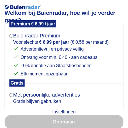
Welkom bij Buienradar, hoe wil je verder
gaan?
Premium € 6,99 / jaar
Mogen we je locatie gebruiken voor het
Blauwe lucht
weer?
Buienradar Premium
Voor slechts
€ 6,99 per jaar
(€ 0,58 per maand)
Advertentievrij en privacy veilig
Ontvang voor min. € 40,- aan cadeaus
Indien je hier nog geen akkoord op hebt gegeven,
verschijnt er zo een pop-up uit je browser waarin
10% donatie aan Staatsbosbeheer
deze toestemming gevraagd wordt.
Elk moment opzegbaar
Gratis
Is goed, toon de popup
Met persoonlijke advertenties
Gratis blijven gebruiken
Instellingen
Nu niet, misschien later
Doorgaan
Gebruik je Safari en wil je niet elke dag deze pop-up zien?