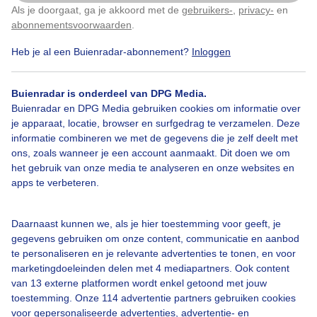
Blauwe lucht Water Weerspiegeling Woonboten
Als je doorgaat, ga je akkoord met de
gebruikers-
,
privacy-
en
Klik
hier
om dit aan te passen
Natuur
abonnementsvoorwaarden
.
Heb je al een Buienradar-abonnement?
Inloggen
Door: Sandra Romijn
Gemaakt: 11-08-2025, 54x bekeken
Buienradar is onderdeel van DPG Media.
Buienradar en DPG Media gebruiken cookies om informatie over
#blauwelucht
Weerspiegeling
Zomer
je apparaat, locatie, browser en surfgedrag te verzamelen. Deze
informatie combineren we met de gegevens die je zelf deelt met
ons, zoals wanneer je een account aanmaakt. Dit doen we om
het gebruik van onze media te analyseren en onze websites en
Bekijk slideshow
apps te verbeteren.
Daarnaast kunnen we, als je hier toestemming voor geeft, je
gegevens gebruiken om onze content, communicatie en aanbod
te personaliseren en je relevante advertenties te tonen, en voor
marketingdoeleinden delen met 4 mediapartners. Ook content
Een moment geduld aub...
van 13 externe platformen wordt enkel getoond met jouw
toestemming. Onze 114 advertentie partners gebruiken cookies
voor gepersonaliseerde advertenties, advertentie- en