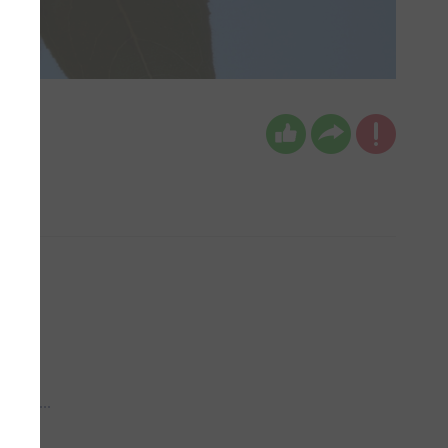
 aub...