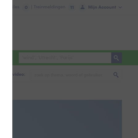
tie:
Files
| Treinmeldingen
Mijn Account
0
11
foto & video: