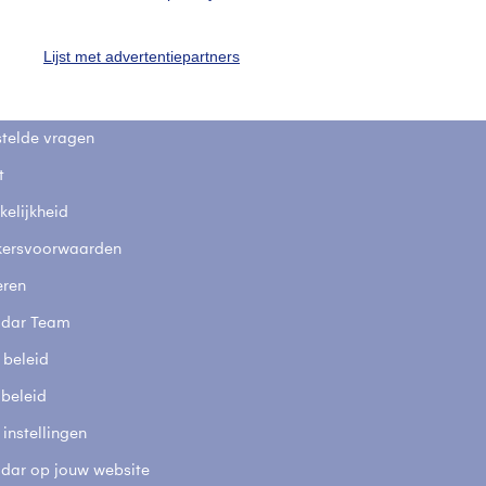
uienradar
Mijn weer
Lijst met advertentiepartners
fsgegevens
De Bilt
stelde vragen
t
elijkheid
kersvoorwaarden
eren
adar Team
 beleid
 beleid
 instellingen
adar op jouw website