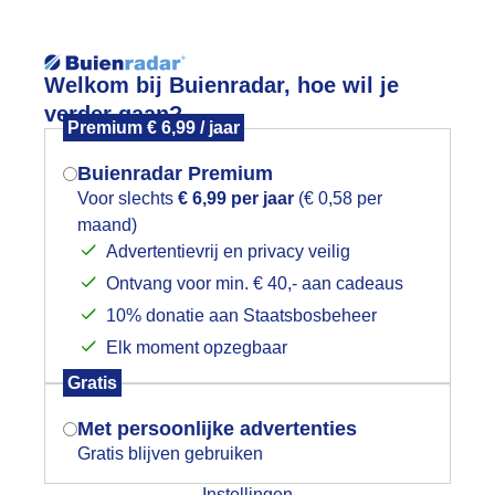
Reisinforma
Welkom bij Buienradar, hoe wil je
verder gaan?
Premium € 6,99 / jaar
Buienradar Premium
Voor slechts
€ 6,99 per jaar
(€ 0,58 per
wijd
Foto en video
Weerzine
maand)
Mogen we je locatie gebruiken voor
Advertentievrij en privacy veilig
het weer?
Zoeken in 
Ontvang voor min. € 40,- aan cadeaus
10% donatie aan Staatsbosbeheer
ropisch de komende dagen.
Elk moment opzegbaar
Indien je hier nog geen akkoord op hebt
Gratis
gegeven, verschijnt er zo een pop-up uit
je browser waarin deze toestemming
Met persoonlijke advertenties
gevraagd wordt.
Gratis blijven gebruiken
Instellingen