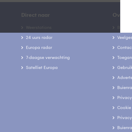
Direct naar
Over B
Weerstations
Bedrij
24 uurs radar
Veelge
Europa radar
Contac
7-daagse verwachting
Toegank
Satelliet Europa
Gebrui
Advert
Buienr
Privacy
Cookie
Privacy
Buienr