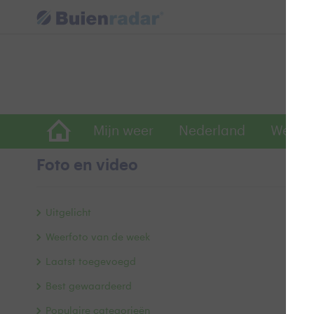
Mijn weer
Nederland
Wereld
Foto en video
T
Uitgelicht
Weerfoto van de week
Laatst toegevoegd
Best gewaardeerd
Populaire categorieën