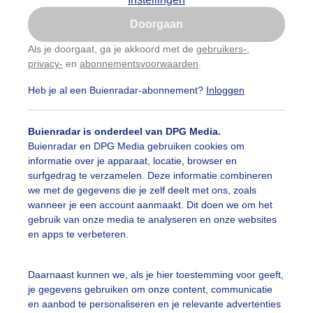
Is goed, toon de popup
Doorgaan
Nu niet, misschien later
Als je doorgaat, ga je akkoord met de
gebruikers-
,
privacy-
en
abonnementsvoorwaarden
.
Gebruik je Safari en wil je niet elke dag deze pop-up
zien?
Heb je al een Buienradar-abonnement?
Inloggen
Klik
hier
om dit aan te passen
Buienradar is onderdeel van DPG Media.
Buienradar en DPG Media gebruiken cookies om
informatie over je apparaat, locatie, browser en
surfgedrag te verzamelen. Deze informatie combineren
we met de gegevens die je zelf deelt met ons, zoals
wanneer je een account aanmaakt. Dit doen we om het
gebruik van onze media te analyseren en onze websites
en apps te verbeteren.
Daarnaast kunnen we, als je hier toestemming voor geeft,
je gegevens gebruiken om onze content, communicatie
en aanbod te personaliseren en je relevante advertenties