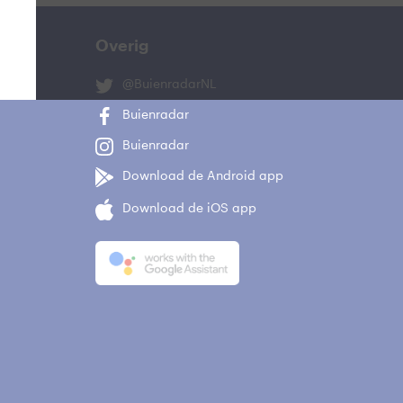
Overig
@BuienradarNL
Buienradar
Buienradar
Download de Android app
Download de iOS app