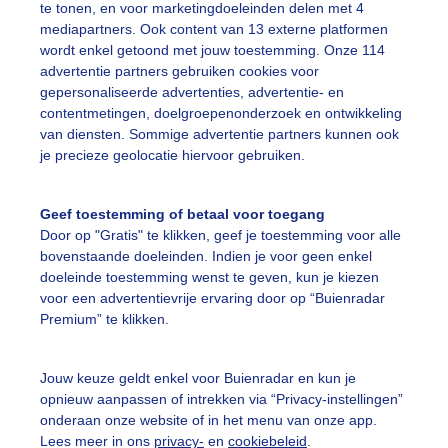
te tonen, en voor marketingdoeleinden delen met 4
mediapartners. Ook content van 13 externe platformen
wordt enkel getoond met jouw toestemming. Onze 114
advertentie partners gebruiken cookies voor
gepersonaliseerde advertenties, advertentie- en
e rustig aan! Hilversum vanmorgen.
contentmetingen, doelgroepenonderzoek en ontwikkeling
van diensten. Sommige advertentie partners kunnen ook
r: Chris Meewis
Gemaakt: 11-08-2025, 29x bekeken
je precieze geolocatie hiervoor gebruiken.
omer
Zon
Geef toestemming of betaal voor toegang
Door op "Gratis" te klikken, geef je toestemming voor alle
bovenstaande doeleinden. Indien je voor geen enkel
ekijk slideshow
doeleinde toestemming wenst te geven, kun je kiezen
voor een advertentievrije ervaring door op “Buienradar
Premium” te klikken.
Jouw keuze geldt enkel voor Buienradar en kun je
opnieuw aanpassen of intrekken via “Privacy-instellingen”
Een moment geduld
onderaan onze website of in het menu van onze app.
Lees meer in ons
privacy-
en
cookiebeleid
.