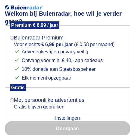
Welkom bij Buienradar, hoe wil je verder
gaan?
Premium € 6,99 / jaar
Mogen we je locatie gebruiken voor het
Lees meer.
weer?
Buienradar Premium
Paarse heide en blauwe lucht
Voor slechts
€ 6,99 per jaar
(€ 0,58 per maand)
Advertentievrij en privacy veilig
Ontvang voor min. € 40,- aan cadeaus
Indien je hier nog geen akkoord op hebt gegeven,
verschijnt er zo een pop-up uit je browser waarin
10% donatie aan Staatsbosbeheer
deze toestemming gevraagd wordt.
Elk moment opzegbaar
Gratis
Is goed, toon de popup
Met persoonlijke advertenties
Gratis blijven gebruiken
Instellingen
Nu niet, misschien later
Doorgaan
Gebruik je Safari en wil je niet elke dag deze pop-up zien?