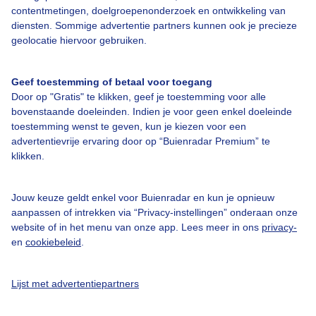
contentmetingen, doelgroepenonderzoek en ontwikkeling van
diensten. Sommige advertentie partners kunnen ook je precieze
geolocatie hiervoor gebruiken.
Over Buienradar
Geef toestemming of betaal voor toegang
Door op "Gratis" te klikken, geef je toestemming voor alle
Bedrijfsgegevens
bovenstaande doeleinden. Indien je voor geen enkel doeleinde
Veelgestelde vragen
toestemming wenst te geven, kun je kiezen voor een
advertentievrije ervaring door op “Buienradar Premium” te
Contact
klikken.
Toegankelijkheid
Gebruikersvoorwaarden
Jouw keuze geldt enkel voor Buienradar en kun je opnieuw
aanpassen of intrekken via “Privacy-instellingen” onderaan onze
Adverteren
website of in het menu van onze app. Lees meer in ons
privacy-
en
cookiebeleid
.
Buienradar Team
Privacy beleid
Lijst met advertentiepartners
Cookie beleid
Privacy instellingen