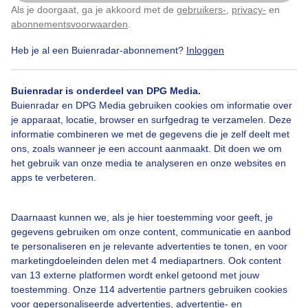
Práchtig fietsweer
Als je doorgaat, ga je akkoord met de
gebruikers-
,
privacy-
en
Klik
hier
om dit aan te passen
abonnementsvoorwaarden
.
Door: caroline berkers
Gemaakt: 10-08-2025, 73x bekeken
Heb je al een Buienradar-abonnement?
Inloggen
Buienradar is onderdeel van DPG Media.
Buienradar en DPG Media gebruiken cookies om informatie over
Zomer
Zon
Wolken
je apparaat, locatie, browser en surfgedrag te verzamelen. Deze
informatie combineren we met de gegevens die je zelf deelt met
ons, zoals wanneer je een account aanmaakt. Dit doen we om
het gebruik van onze media te analyseren en onze websites en
Bekijk slideshow
apps te verbeteren.
Daarnaast kunnen we, als je hier toestemming voor geeft, je
gegevens gebruiken om onze content, communicatie en aanbod
te personaliseren en je relevante advertenties te tonen, en voor
marketingdoeleinden delen met 4 mediapartners. Ook content
Een moment geduld aub...
van 13 externe platformen wordt enkel getoond met jouw
toestemming. Onze 114 advertentie partners gebruiken cookies
voor gepersonaliseerde advertenties, advertentie- en