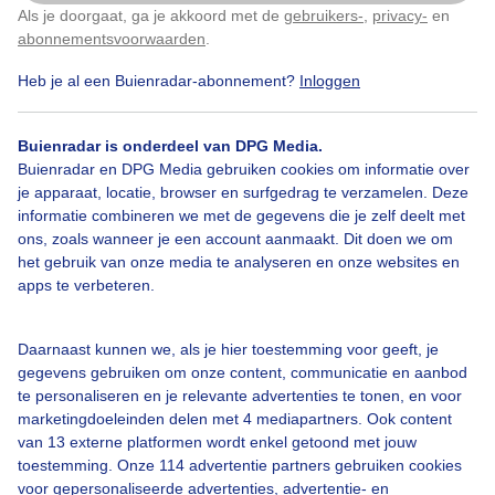
Als je doorgaat, ga je akkoord met de
gebruikers-
,
privacy-
en
Klik
hier
om dit aan te passen
abonnementsvoorwaarden
.
Heb je al een Buienradar-abonnement?
Inloggen
Zon
Wolken
Buienradar is onderdeel van DPG Media.
Buienradar en DPG Media gebruiken cookies om informatie over
Bekijk slideshow
je apparaat, locatie, browser en surfgedrag te verzamelen. Deze
informatie combineren we met de gegevens die je zelf deelt met
ons, zoals wanneer je een account aanmaakt. Dit doen we om
het gebruik van onze media te analyseren en onze websites en
apps te verbeteren.
Een moment geduld aub...
Daarnaast kunnen we, als je hier toestemming voor geeft, je
gegevens gebruiken om onze content, communicatie en aanbod
te personaliseren en je relevante advertenties te tonen, en voor
marketingdoeleinden delen met 4 mediapartners. Ook content
van 13 externe platformen wordt enkel getoond met jouw
toestemming. Onze 114 advertentie partners gebruiken cookies
voor gepersonaliseerde advertenties, advertentie- en
Over Buienradar