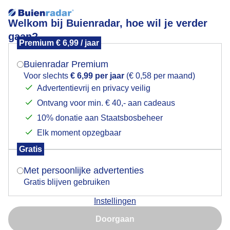
Welkom bij Buienradar, hoe wil je verder
gaan?
Premium € 6,99 / jaar
Mogen we je locatie gebruiken voor het
Zon en wolken.
weer?
Buienradar Premium
Voor slechts
€ 6,99 per jaar
(€ 0,58 per maand)
Advertentievrij en privacy veilig
Ontvang voor min. € 40,- aan cadeaus
Indien je hier nog geen akkoord op hebt gegeven,
verschijnt er zo een pop-up uit je browser waarin
10% donatie aan Staatsbosbeheer
deze toestemming gevraagd wordt.
Elk moment opzegbaar
Gratis
Is goed, toon de popup
Met persoonlijke advertenties
Gratis blijven gebruiken
Vandaag, zon en wolken en 23 graden in Groningen.
Instellingen
Nu niet, misschien later
Door: Gerrit Draaisma.
Gemaakt: 10-08-2025, 14x bekeken
Doorgaan
Gebruik je Safari en wil je niet elke dag deze pop-up zien?