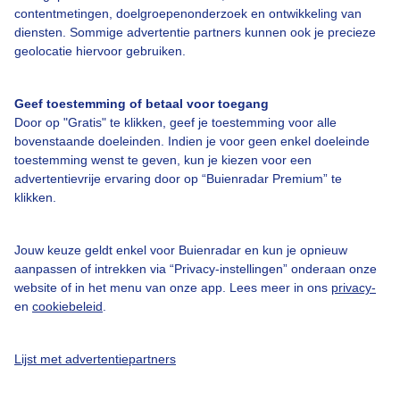
contentmetingen, doelgroepenonderzoek en ontwikkeling van
diensten. Sommige advertentie partners kunnen ook je precieze
Bedrijfsgegevens
geolocatie hiervoor gebruiken.
Veelgestelde vragen
Geef toestemming of betaal voor toegang
Contact
Door op "Gratis" te klikken, geef je toestemming voor alle
Toegankelijkheid
bovenstaande doeleinden. Indien je voor geen enkel doeleinde
toestemming wenst te geven, kun je kiezen voor een
Gebruikersvoorwaarden
advertentievrije ervaring door op “Buienradar Premium” te
klikken.
Adverteren
Buienradar Team
Jouw keuze geldt enkel voor Buienradar en kun je opnieuw
Privacy beleid
aanpassen of intrekken via “Privacy-instellingen” onderaan onze
website of in het menu van onze app. Lees meer in ons
privacy-
Cookie beleid
en
cookiebeleid
.
Privacy instellingen
Gratis weerdata
Lijst met advertentiepartners
@BuienradarNL