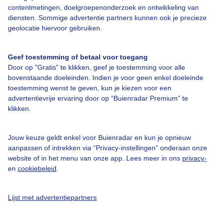
Adverteren
contentmetingen, doelgroepenonderzoek en ontwikkeling van
diensten. Sommige advertentie partners kunnen ook je precieze
Buienradar Team
geolocatie hiervoor gebruiken.
Privacy beleid
Cookie beleid
Geef toestemming of betaal voor toegang
Door op "Gratis" te klikken, geef je toestemming voor alle
Privacy instellingen
bovenstaande doeleinden. Indien je voor geen enkel doeleinde
Gratis weerdata
toestemming wenst te geven, kun je kiezen voor een
advertentievrije ervaring door op “Buienradar Premium” te
klikken.
@BuienradarNL
Buienradar
Jouw keuze geldt enkel voor Buienradar en kun je opnieuw
Buienradar
aanpassen of intrekken via “Privacy-instellingen” onderaan onze
website of in het menu van onze app. Lees meer in ons
privacy-
en
cookiebeleid
.
Lijst met advertentiepartners
© 2006 - 2026 RTL Nederland. Alle rechten voorbehouden. Geen tekst-