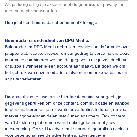
Als je doorgaat, ga je akkoord met de
gebruikers-
,
privacy-
en
Klik
hier
om dit aan te passen
abonnementsvoorwaarden
.
Heb je al een Buienradar-abonnement?
Inloggen
Een moment geduld aub...
Buienradar is onderdeel van DPG Media.
Buienradar en DPG Media gebruiken cookies om informatie over
je apparaat, locatie, browser en surfgedrag te verzamelen. Deze
informatie combineren we met de gegevens die je zelf deelt met
ons, zoals wanneer je een account aanmaakt. Dit doen we om
Over Buienradar
het gebruik van onze media te analyseren en onze websites en
apps te verbeteren.
Bedrijfsgegevens
Daarnaast kunnen we, als je hier toestemming voor geeft, je
Veelgestelde vragen
gegevens gebruiken om onze content, communicatie en aanbod
Contact
te personaliseren en je relevante advertenties te tonen, en voor
marketingdoeleinden delen met 4 mediapartners. Ook content
Toegankelijkheid
van 13 externe platformen wordt enkel getoond met jouw
toestemming. Onze 114 advertentie partners gebruiken cookies
Gebruikersvoorwaarden
voor gepersonaliseerde advertenties, advertentie- en