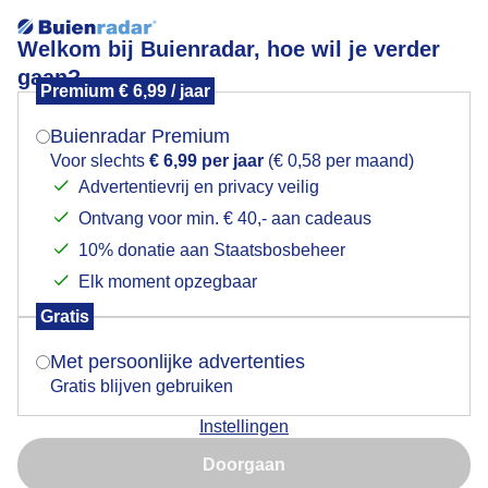
Welkom bij Buienradar, hoe wil je verder
gaan?
Premium € 6,99 / jaar
Mogen we je locatie gebruiken voor het
heiig/ dauwdruppels
weer?
Buienradar Premium
Voor slechts
€ 6,99 per jaar
(€ 0,58 per maand)
heiig/ vocht/ dauwdruppels/ zonnig
Advertentievrij en privacy veilig
Ontvang voor min. € 40,- aan cadeaus
Indien je hier nog geen akkoord op hebt gegeven,
Door: Marij Bouwers
Gemaakt: 09-08-2025, 103x bekeken
verschijnt er zo een pop-up uit je browser waarin
10% donatie aan Staatsbosbeheer
deze toestemming gevraagd wordt.
Elk moment opzegbaar
Gratis
Is goed, toon de popup
Dauwdruppels
Zon
Met persoonlijke advertenties
Gratis blijven gebruiken
Bekijk slideshow
Instellingen
Nu niet, misschien later
Doorgaan
Gebruik je Safari en wil je niet elke dag deze pop-up zien?