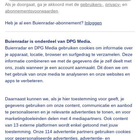
Als je doorgaat, ga je akkoord met de
gebruikers-
,
privacy-
en
Klik
hier
om dit aan te passen
Door: Jelle A. de Vries
Gemaakt: 09-08-2025, 44x bekeken
abonnementsvoorwaarden
.
Heb je al een Buienradar-abonnement?
Inloggen
Wolken
Dieren
Buienradar is onderdeel van DPG Media.
Buienradar en DPG Media gebruiken cookies om informatie over
je apparaat, locatie, browser en surfgedrag te verzamelen. Deze
informatie combineren we met de gegevens die je zelf deelt met
Bekijk slideshow
ons, zoals wanneer je een account aanmaakt. Dit doen we om
het gebruik van onze media te analyseren en onze websites en
apps te verbeteren.
Daarnaast kunnen we, als je hier toestemming voor geeft, je
Een moment geduld aub...
gegevens gebruiken om onze content, communicatie en aanbod
te personaliseren en je relevante advertenties te tonen, en voor
marketingdoeleinden delen met 4 mediapartners. Ook content
van 13 externe platformen wordt enkel getoond met jouw
toestemming. Onze 114 advertentie partners gebruiken cookies
voor gepersonaliseerde advertenties, advertentie- en