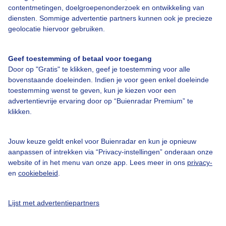
contentmetingen, doelgroepenonderzoek en ontwikkeling van
diensten. Sommige advertentie partners kunnen ook je precieze
Over Buienradar
geolocatie hiervoor gebruiken.
Bedrijfsgegevens
Geef toestemming of betaal voor toegang
Veelgestelde vragen
Door op "Gratis" te klikken, geef je toestemming voor alle
bovenstaande doeleinden. Indien je voor geen enkel doeleinde
Contact
toestemming wenst te geven, kun je kiezen voor een
Toegankelijkheid
advertentievrije ervaring door op “Buienradar Premium” te
klikken.
Gebruikersvoorwaarden
Adverteren
Jouw keuze geldt enkel voor Buienradar en kun je opnieuw
aanpassen of intrekken via “Privacy-instellingen” onderaan onze
Buienradar Team
website of in het menu van onze app. Lees meer in ons
privacy-
Privacy beleid
en
cookiebeleid
.
Cookie beleid
Lijst met advertentiepartners
Privacy instellingen
Gratis weerdata