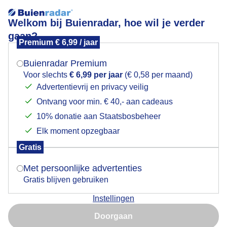
Welkom bij Buienradar, hoe wil je verder
gaan?
Premium € 6,99 / jaar
Mogen we je locatie gebruiken voor het
Hoge bewolking en paarden
weer?
Buienradar Premium
Voor slechts
€ 6,99 per jaar
(€ 0,58 per maand)
Advertentievrij en privacy veilig
Ontvang voor min. € 40,- aan cadeaus
Indien je hier nog geen akkoord op hebt gegeven,
verschijnt er zo een pop-up uit je browser waarin
10% donatie aan Staatsbosbeheer
deze toestemming gevraagd wordt.
Elk moment opzegbaar
Gratis
Is goed, toon de popup
Met persoonlijke advertenties
Gratis blijven gebruiken
Instellingen
Nu niet, misschien later
Hoge bewolking en paarden
Doorgaan
Gebruik je Safari en wil je niet elke dag deze pop-up zien?