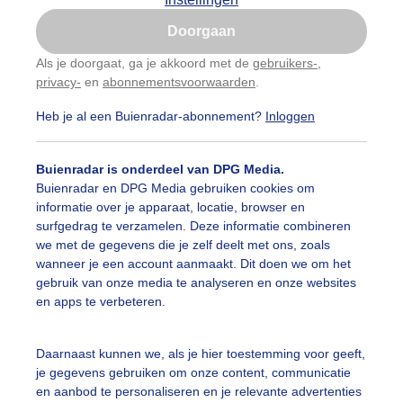
Is goed, toon de popup
Doorgaan
Nu niet, misschien later
Als je doorgaat, ga je akkoord met de
gebruikers-
,
privacy-
en
abonnementsvoorwaarden
.
Gebruik je Safari en wil je niet elke dag deze pop-up
zien?
Heb je al een Buienradar-abonnement?
Inloggen
Klik
hier
om dit aan te passen
Buienradar is onderdeel van DPG Media.
Buienradar en DPG Media gebruiken cookies om
informatie over je apparaat, locatie, browser en
surfgedrag te verzamelen. Deze informatie combineren
we met de gegevens die je zelf deelt met ons, zoals
wanneer je een account aanmaakt. Dit doen we om het
emskerk vanmiddag in de zon
gebruik van onze media te analyseren en onze websites
en apps te verbeteren.
r: Jos Hendriks
Gemaakt: 08-08-2025, 42x bekeken
omer
Zon
Wolken
Daarnaast kunnen we, als je hier toestemming voor geeft,
je gegevens gebruiken om onze content, communicatie
en aanbod te personaliseren en je relevante advertenties