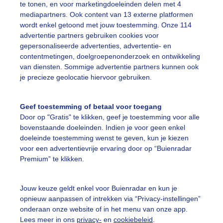
te tonen, en voor marketingdoeleinden delen met 4
ekijk slideshow
mediapartners. Ook content van 13 externe platformen
wordt enkel getoond met jouw toestemming. Onze 114
advertentie partners gebruiken cookies voor
gepersonaliseerde advertenties, advertentie- en
contentmetingen, doelgroepenonderzoek en ontwikkeling
van diensten. Sommige advertentie partners kunnen ook
Een moment geduld
je precieze geolocatie hiervoor gebruiken.
Geef toestemming of betaal voor toegang
Door op "Gratis" te klikken, geef je toestemming voor alle
uienradar
Mijn weer
bovenstaande doeleinden. Indien je voor geen enkel
doeleinde toestemming wenst te geven, kun je kiezen
fsgegevens
De Bilt
voor een advertentievrije ervaring door op “Buienradar
Premium” te klikken.
stelde vragen
t
Jouw keuze geldt enkel voor Buienradar en kun je
elijkheid
opnieuw aanpassen of intrekken via “Privacy-instellingen”
onderaan onze website of in het menu van onze app.
kersvoorwaarden
Lees meer in ons
privacy-
en
cookiebeleid
.