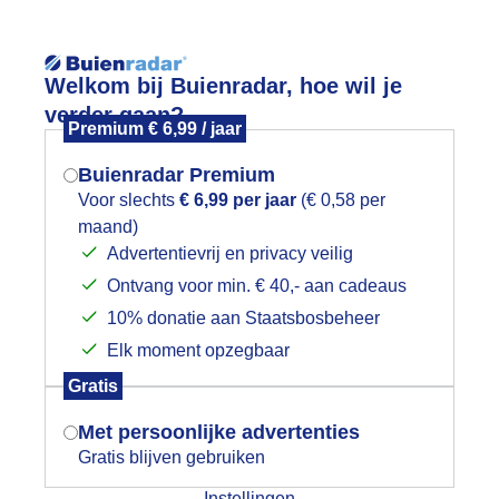
Reisinforma
Welkom bij Buienradar, hoe wil je
verder gaan?
Premium € 6,99 / jaar
Buienradar Premium
Voor slechts
€ 6,99 per jaar
(€ 0,58 per
wijd
Foto en video
Weerzine
maand)
Mogen we je locatie gebruiken voor
Advertentievrij en privacy veilig
het weer?
Zoeken in 
Ontvang voor min. € 40,- aan cadeaus
10% donatie aan Staatsbosbeheer
isselende bewolking in Heemskerk 
Elk moment opzegbaar
Indien je hier nog geen akkoord op hebt
Gratis
gegeven, verschijnt er zo een pop-up uit
je browser waarin deze toestemming
Met persoonlijke advertenties
gevraagd wordt.
Gratis blijven gebruiken
Instellingen