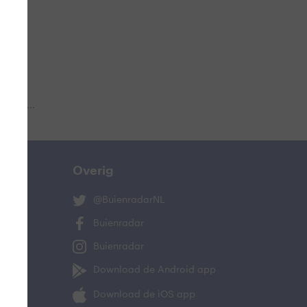
 aub...
Overig
@BuienradarNL
Buienradar
Buienradar
Download de Android app
Download de iOS app