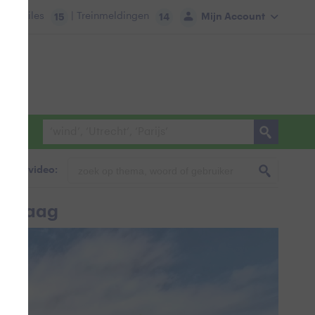
tie:
Files
| Treinmeldingen
Mijn Account
15
14
foto & video:
vandaag