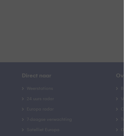
B
Direct naar
Over B
Weerstations
Bedrij
24 uurs radar
Veelge
Europa radar
Contac
7-daagse verwachting
Toegank
Satelliet Europa
Gebrui