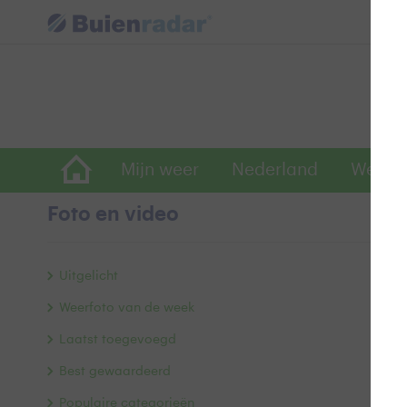
Mijn weer
Nederland
Wereld
Foto en video
W
Uitgelicht
Weerfoto van de week
Laatst toegevoegd
Best gewaardeerd
Populaire categorieën