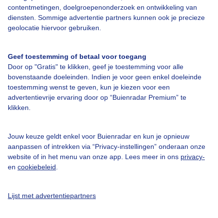
contentmetingen, doelgroepenonderzoek en ontwikkeling van
diensten. Sommige advertentie partners kunnen ook je precieze
geolocatie hiervoor gebruiken.
Over Buienradar
Geef toestemming of betaal voor toegang
Bedrijfsgegevens
Door op "Gratis" te klikken, geef je toestemming voor alle
bovenstaande doeleinden. Indien je voor geen enkel doeleinde
Veelgestelde vragen
toestemming wenst te geven, kun je kiezen voor een
Contact
advertentievrije ervaring door op “Buienradar Premium” te
klikken.
Toegankelijkheid
Gebruikersvoorwaarden
Jouw keuze geldt enkel voor Buienradar en kun je opnieuw
aanpassen of intrekken via “Privacy-instellingen” onderaan onze
Adverteren
website of in het menu van onze app. Lees meer in ons
privacy-
Buienradar Team
en
cookiebeleid
.
Privacy beleid
Lijst met advertentiepartners
Cookie beleid
Privacy instellingen