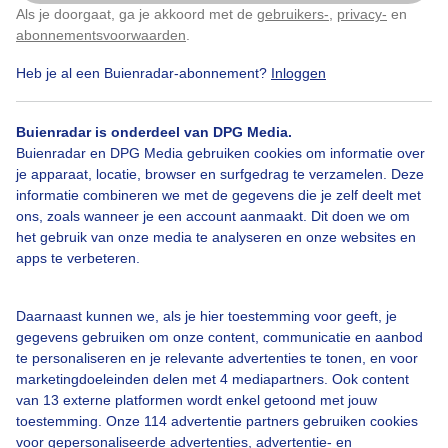
weerfoto
Als je doorgaat, ga je akkoord met de
gebruikers-
,
privacy-
en
Klik
hier
om dit aan te passen
abonnementsvoorwaarden
.
Door: Diana Huntjens
Gemaakt: 08-08-2025, 140x bekeken
Heb je al een Buienradar-abonnement?
Inloggen
Buienradar is onderdeel van DPG Media.
Buienradar en DPG Media gebruiken cookies om informatie over
Zomer
Zon
Wolken
je apparaat, locatie, browser en surfgedrag te verzamelen. Deze
informatie combineren we met de gegevens die je zelf deelt met
ons, zoals wanneer je een account aanmaakt. Dit doen we om
Bekijk slideshow
het gebruik van onze media te analyseren en onze websites en
apps te verbeteren.
Daarnaast kunnen we, als je hier toestemming voor geeft, je
gegevens gebruiken om onze content, communicatie en aanbod
te personaliseren en je relevante advertenties te tonen, en voor
Een moment geduld aub...
marketingdoeleinden delen met 4 mediapartners. Ook content
van 13 externe platformen wordt enkel getoond met jouw
toestemming. Onze 114 advertentie partners gebruiken cookies
voor gepersonaliseerde advertenties, advertentie- en