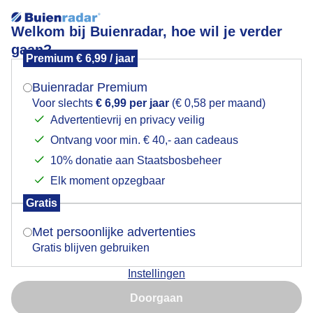
Welkom bij Buienradar, hoe wil je verder
gaan?
Premium € 6,99 / jaar
Mogen we je locatie gebruiken voor het
Zon en wolken vanmorgen
weer?
Buienradar Premium
Voor slechts
€ 6,99 per jaar
(€ 0,58 per maand)
Advertentievrij en privacy veilig
Ontvang voor min. € 40,- aan cadeaus
Indien je hier nog geen akkoord op hebt gegeven,
verschijnt er zo een pop-up uit je browser waarin
10% donatie aan Staatsbosbeheer
deze toestemming gevraagd wordt.
Elk moment opzegbaar
Gratis
Is goed, toon de popup
Met persoonlijke advertenties
Gratis blijven gebruiken
Instellingen
Nu niet, misschien later
Doorgaan
Gebruik je Safari en wil je niet elke dag deze pop-up zien?