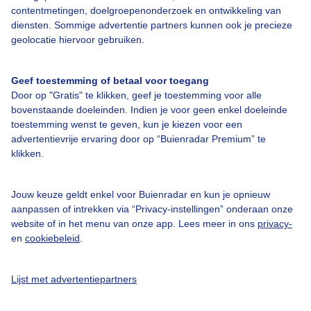
contentmetingen, doelgroepenonderzoek en ontwikkeling van
diensten. Sommige advertentie partners kunnen ook je precieze
Over Buienradar
geolocatie hiervoor gebruiken.
Bedrijfsgegevens
Geef toestemming of betaal voor toegang
Veelgestelde vragen
Door op "Gratis" te klikken, geef je toestemming voor alle
bovenstaande doeleinden. Indien je voor geen enkel doeleinde
Contact
toestemming wenst te geven, kun je kiezen voor een
advertentievrije ervaring door op “Buienradar Premium” te
Toegankelijkheid
klikken.
Gebruikersvoorwaarden
Adverteren
Jouw keuze geldt enkel voor Buienradar en kun je opnieuw
aanpassen of intrekken via “Privacy-instellingen” onderaan onze
Buienradar Team
website of in het menu van onze app. Lees meer in ons
privacy-
Privacy beleid
en
cookiebeleid
.
Cookie beleid
Lijst met advertentiepartners
Privacy instellingen
Gratis weerdata