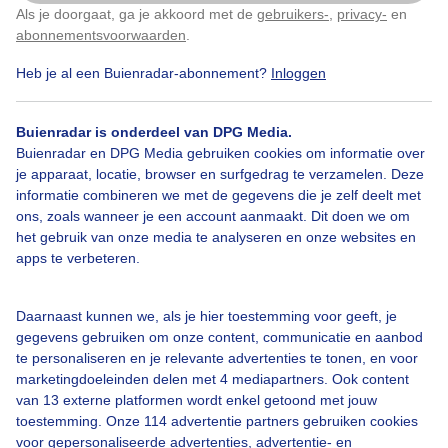
Als je doorgaat, ga je akkoord met de
gebruikers-
,
privacy-
en
Klik
hier
om dit aan te passen
Door: Adri Joosse
Gemaakt: 08-08-2025, 49x bekeken
abonnementsvoorwaarden
.
Heb je al een Buienradar-abonnement?
Inloggen
Wolkenmix
Zon
Buienradar is onderdeel van DPG Media.
Buienradar en DPG Media gebruiken cookies om informatie over
je apparaat, locatie, browser en surfgedrag te verzamelen. Deze
informatie combineren we met de gegevens die je zelf deelt met
Bekijk slideshow
ons, zoals wanneer je een account aanmaakt. Dit doen we om
het gebruik van onze media te analyseren en onze websites en
apps te verbeteren.
Daarnaast kunnen we, als je hier toestemming voor geeft, je
gegevens gebruiken om onze content, communicatie en aanbod
Een moment geduld aub...
te personaliseren en je relevante advertenties te tonen, en voor
marketingdoeleinden delen met 4 mediapartners. Ook content
van 13 externe platformen wordt enkel getoond met jouw
toestemming. Onze 114 advertentie partners gebruiken cookies
voor gepersonaliseerde advertenties, advertentie- en