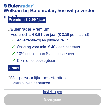
Welkom bij Buienradar, hoe wil je verder
gaan?
Premium € 6,99 / jaar
Mogen we je locatie gebruiken voor het
Lees meer.
weer?
Buienradar Premium
Wolkenmix.
Voor slechts
€ 6,99 per jaar
(€ 0,58 per maand)
Advertentievrij en privacy veilig
Ontvang voor min. € 40,- aan cadeaus
Indien je hier nog geen akkoord op hebt gegeven,
verschijnt er zo een pop-up uit je browser waarin
10% donatie aan Staatsbosbeheer
deze toestemming gevraagd wordt.
Elk moment opzegbaar
Gratis
Is goed, toon de popup
Met persoonlijke advertenties
Gratis blijven gebruiken
Instellingen
Nu niet, misschien later
Vanmorgen een mix van wolken en af en toe zon.
Doorgaan
Gebruik je Safari en wil je niet elke dag deze pop-up zien?